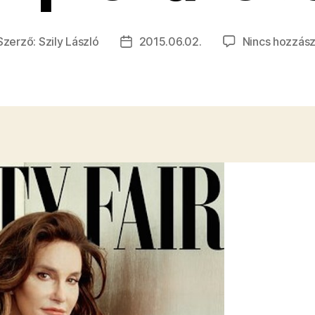
Szerző:
Szily László
2015.06.02.
Nincs hozzász
jegyzés
Bejegyzés
rzője
dátuma