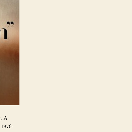
g. A
. 1976-