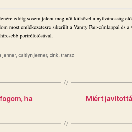
lenére eddig sosem jelent meg női külsővel a nyilvánosság elő
lom most emlékezetesre sikerült a Vanity Fair-címlappal és a 
híresebb portréfotósával.
e jenner
,
caitlyn jenner
,
cink
,
transz
 fogom, ha
Miért javított