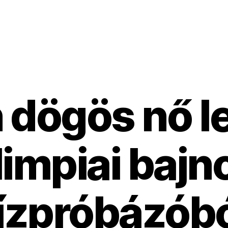
n dögös nő le
limpiai bajn
ízpróbázób