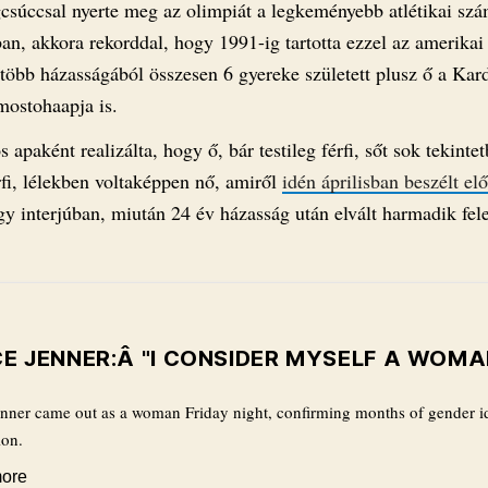
gcsúccsal nyerte meg az olimpiát a legkeményebb atlétikai sz
an, akkora rekorddal, hogy 1991-ig tartotta ezzel az amerikai
 több házasságából összesen 6 gyereke született plusz ő a Kar
mostohaapja is.
 apaként realizálta, hogy ő, bár testileg férfi, sőt sok tekinte
rfi, lélekben voltaképpen nő, amiről
idén áprilisban beszélt el
y interjúban, miután 24 év házasság után elvált harmadik fele
E JENNER:Â "I CONSIDER MYSELF A WOMA
nner came out as a woman Friday night, confirming months of gender i
ion.
ore