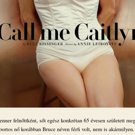
enner felnőttként, sőt egész konkrétan 65 évesen született me
portos nő korábban Bruce néven férfi volt, nem is akármilyen