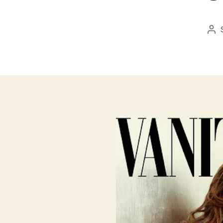
Be
sze