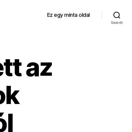
Ez egy minta oldal
Search
tt az
ok
ól