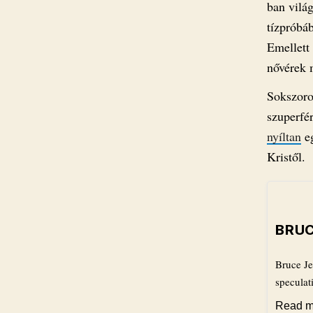
ban vilá
tízpróbáb
Emellett
nővérek 
Sokszoros
szuperfé
nyíltan
eg
Kristől.
BRUC
Bruce Je
speculat
Read m