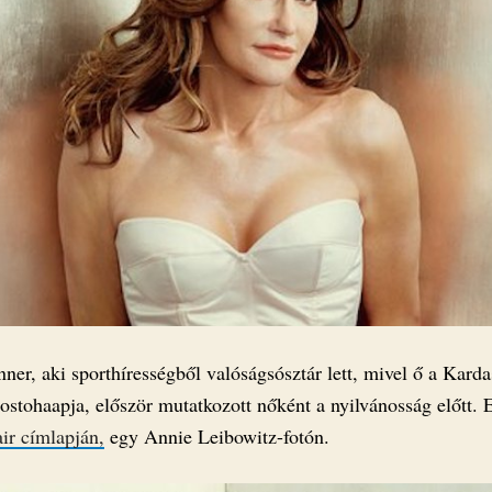
ner, aki sporthírességből valóságsósztár lett, mivel ő a Karda
ostohaapja, először mutatkozott nőként a nyilvánosság előtt. 
ir címlapján,
egy Annie Leibowitz-fotón.