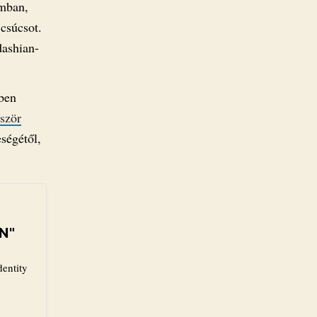
ámban,
 csúcsot.
dashian-
tben
őször
ségétől,
N"
dentity