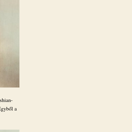
shian-
Egyből a