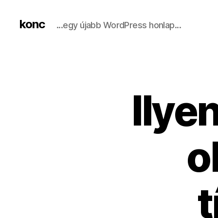
konc
...egy újabb WordPress honlap...
Ilye
o
t