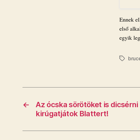
Ennek el
első alka
egyik leg
bruc
Címkék
←
Az ócska sörötöket is dicsérni
kirúgatjátok Blattert!