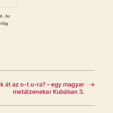
tt. Az
világ
ák át az o-t u-ra? – egy magyar
→
metálzenekar Kubában 3.