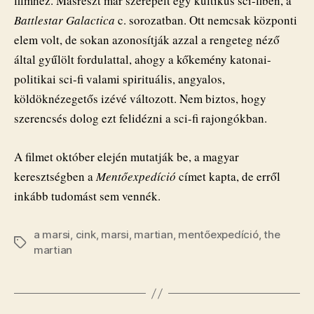
filmhez. Másrészt már szerepelt egy kultikus sci-fiben, a
Battlestar Galactica
c. sorozatban. Ott nemcsak központi
elem volt, de sokan azonosítják azzal a rengeteg néző
által gyűlölt fordulattal, ahogy a kőkemény katonai-
politikai sci-fi valami spirituális, angyalos,
köldöknézegetős izévé változott. Nem biztos, hogy
szerencsés dolog ezt felidézni a sci-fi rajongókban.
A filmet október elején mutatják be, a magyar
keresztségben a
Mentőexpedíció
címet kapta, de erről
inkább tudomást sem vennék.
a marsi
,
cink
,
marsi
,
martian
,
mentőexpedíció
,
the
Címkék
martian