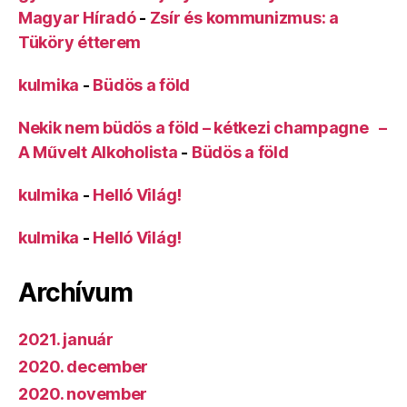
Magyar Híradó
-
Zsír és kommunizmus: a
Tüköry étterem
kulmika
-
Büdös a föld
Nekik nem büdös a föld – kétkezi champagne –
A Művelt Alkoholista
-
Büdös a föld
kulmika
-
Helló Világ!
kulmika
-
Helló Világ!
Archívum
2021. január
2020. december
2020. november