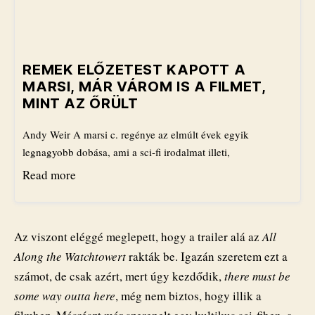
REMEK ELŐZETEST KAPOTT A
MARSI, MÁR VÁROM IS A FILMET,
MINT AZ ŐRÜLT
Andy Weir A marsi c. regénye az elmúlt évek egyik
legnagyobb dobása, ami a sci-fi irodalmat illeti,
Read more
Az viszont eléggé meglepett, hogy a trailer alá az
All
Along the Watchtowert
rakták be. Igazán szeretem ezt a
számot, de csak azért, mert úgy kezdődik,
there must be
some way outta here
, még nem biztos, hogy illik a