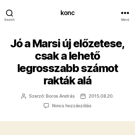
konc
Search
Menü
Jó a Marsi új előzetese,
csak a lehető
legrosszabb számot
rakták alá
Szerző:
Boros András
2015.08.20.
Bejegyzés
Bejegyzés
szerzője
dátuma
a(z)
Nincs hozzászólás
Jó
a
Marsi
új