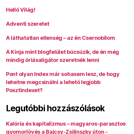
Helló Világ!
Adventi szeretet
A láthatatlan ellenség – az én Csernobilom
A Kinja mint blogfelület búcsúzik, de én még
mindig óriásaligátor szeretnék lenni
Pont olyan Index már sohasem lesz, de hogy
lehetne megcsinálni a lehető legjobb
Posztindexet?
Legutóbbi hozzászólások
Kalória és kapitalizmus – magyaros-parasztos
gyomorlövés a Bajcsy-Zsilinszky úton -