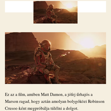
előzetese,
csak
a
lehető
legrosszabb
számot
rakták
alá
bejegyzéshez
Ez az a film, amiben Matt Damon, a jófej űrhajós a
Marson ragad, hogy aztán amolyan bolygóközi Robinson
Crusoe-ként megpróbálja túlélni a dolgot.