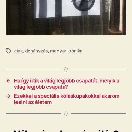
cink
,
dohányzás
,
magyar krónika
Címkék
←
Ha így ütik a világ legjobb csapatát, melyik a
világ legjobb csapata?
→
Ezekkel a speciális kóláskupakokkal akarom
leélni az életem