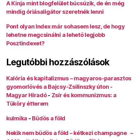
A Kinja mint blogfelület búcsúzik, de én még
mindig óriásaligátor szeretnék lenni
Pont olyan Index már sohasem lesz, de hogy
lehetne megcsinálni a lehető legjobb
Posztindexet?
Legutóbbi hozzászólások
Kalória és kapitalizmus – magyaros-parasztos
gyomorlövés a Bajcsy-Zsilinszky úton -
Magyar Híradó
-
Zsír és kommunizmus: a
Tüköry étterem
kulmika
-
Büdös a föld
Nekik nem büdös a föld – kétkezi champagne –