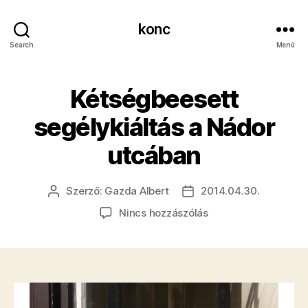
konc
Search
Menü
Kétségbeesett
segélykiáltás a Nádor
utcában
Szerző:
Gazda Albert
2014.04.30.
Bejegyzés
Bejegyzés
szerzője
dátuma
a(z)
Nincs hozzászólás
Kétségbeesett
segélykiáltás
a
Nádor
utcában
bejegyzéshez