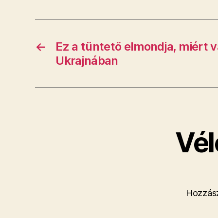
←
Ez a tüntető elmondja, miért 
Ukrajnában
Vél
Hozzász