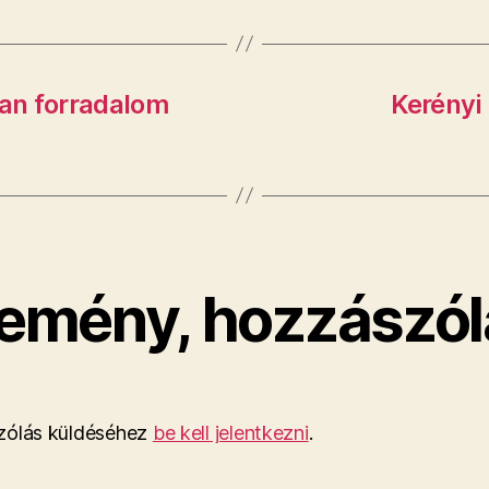
van forradalom
Kerényi 
emény, hozzászól
ólás küldéséhez
be kell jelentkezni
.