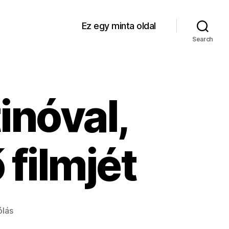
Ez egy minta oldal
Search
inóval,
 filmjét
a(z)
ólás
Kicsesztek