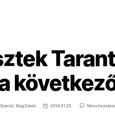
ztek Tarant
 a következő
Szerző:
Klág Dávid
2014.01.22.
Nincs hozzász
jegyzés
Bejegyzés
erzője
dátuma