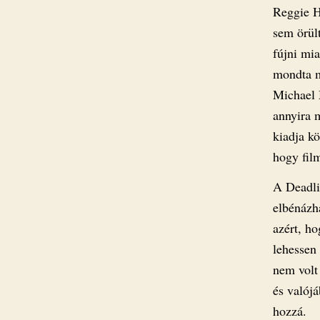
Reggie H
sem örült
fújni mia
mondta m
Michael 
annyira 
kiadja kö
hogy film
A Deadli
elbénázha
azért, h
lehessen
nem volt 
és valój
hozzá.