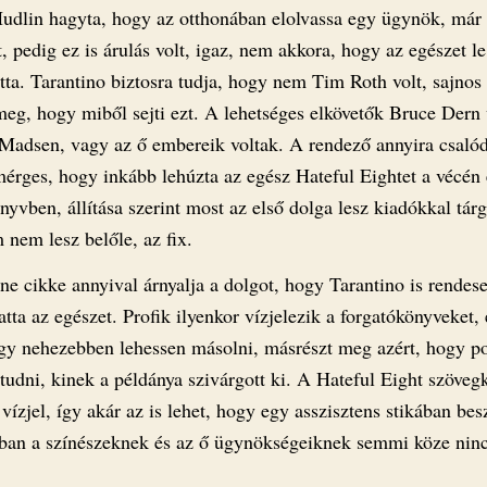
udlin hagyta, hogy az otthonában elolvassa egy ügynök, már
, pedig ez is árulás volt, igaz, nem akkora, hogy az egészet le
tta. Tarantino biztosra tudja, hogy nem Tim Roth volt, sajnos
eg, hogy miből sejti ezt. A lehetséges elkövetők Bruce Dern
Madsen, vagy az ő embereik voltak. A rendező annyira csalód
mérges, hogy inkább lehúzta az egész Hateful Eightet a vécén 
nyvben, állítása szerint most az első dolga lesz kiadókkal tárg
 nem lesz belőle, az fix.
ne cikke annyival árnyalja a dolgot, hogy Tarantino is rendes
tta az egészet. Profik ilyenkor vízjelezik a forgatókönyveket,
ogy nehezebben lehessen másolni, másrészt meg azért, hogy p
 tudni, kinek a példánya szivárgott ki. A Hateful Eight szöve
vízjel, így akár az is lehet, hogy egy asszisztens stikában be
ában a színészeknek és az ő ügynökségeiknek semmi köze nin