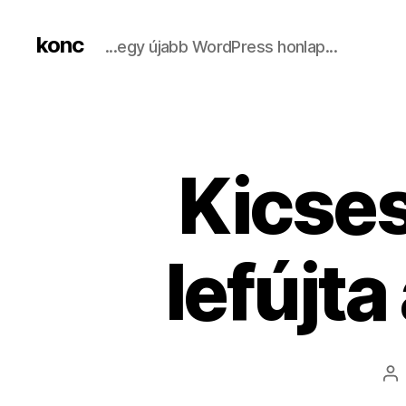
konc
...egy újabb WordPress honlap...
Kicses
lefújta
Be
sz