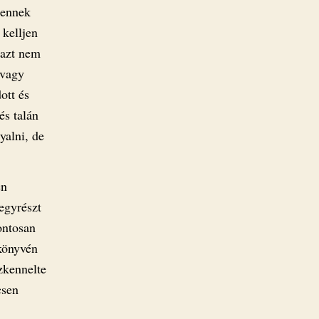
 ennek
 kelljen
 azt nem
 vagy
ott és
és talán
yalni, de
en
 egyrészt
ontosan
gkönyvén
szkennelte
csen