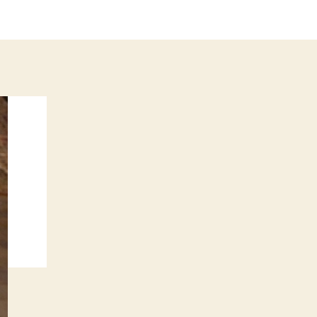
Tarantinóval,
lefújta
a
következő
filmjét
bejegyzéshez