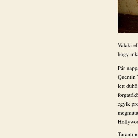
Valaki el
hogy ink
Pár nappa
Quentin T
lett düh
forgatók
egyik pr
megmutatt
Hollywo
Tarantin