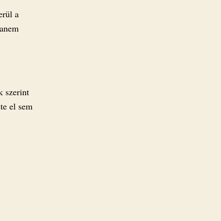
erül a
 Hanem
k szerint
te el sem