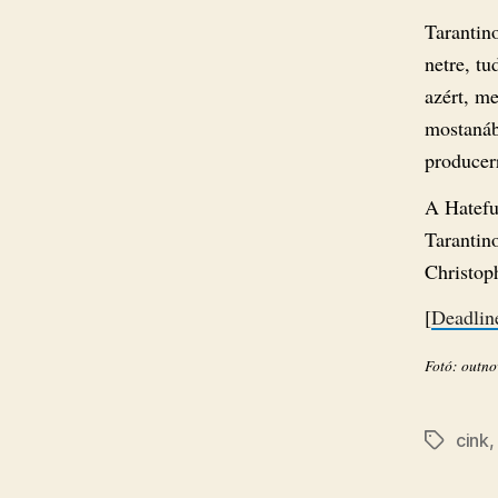
Tarantin
netre, t
azért, me
mostanáb
producerr
A Hateful
Tarantin
Christop
[
Deadlin
Fotó: outno
cink
Címkék