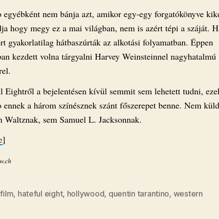
o egyébként nem bánja azt, amikor egy-egy forgatókönyve kik
udja hogy megy ez a mai világban, nem is azért tépi a száját.
rt gyakorlatilag hátbaszúrták az alkotási folyamatban. Éppen
an kezdett volna tárgyalni Harvey Weinsteinnel nagyhatalmú
el.
 Eightről a bejelentésen kívül semmit sem lehetett tudni, eze
o ennek a három színésznek szánt főszerepet benne. Nem küld
h Waltznak, sem Samuel L. Jacksonnak.
e
]
w.ch
,
film
,
hateful eight
,
hollywood
,
quentin tarantino
,
western