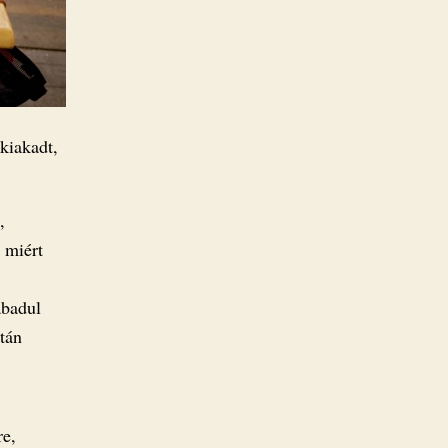
kiakadt,
,
 miért
abadul
tán
re,