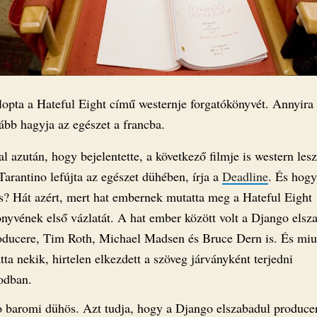
lopta a Hateful Eight című westernje forgatókönyvét. Annyira 
ább hagyja az egészet a francba.
l azután, hogy bejelentette, a következő filmje is western lesz
arantino lefújta az egészet dühében, írja a
Deadline
. És hogy
ös? Hát azért, mert hat embernek mutatta meg a Hateful Eight
önyvének első vázlatát. A hat ember között volt a Django elsz
oducere, Tim Roth, Michael Madsen és Bruce Dern is. És miu
a nekik, hirtelen elkezdett a szöveg járványként terjedni
odban.
o baromi dühös. Azt tudja, hogy a Django elszabadul produce