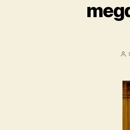
megd
Be
sz