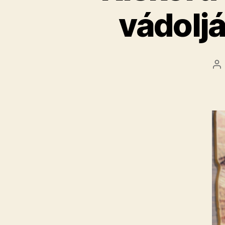
vádolj
B
sz