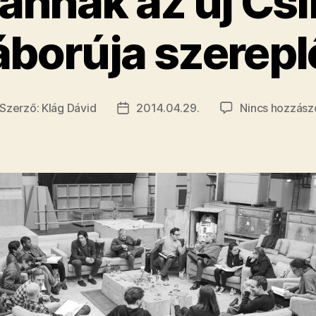
nnak az új Csi
áborúja szereplő
Szerző:
Klág Dávid
2014.04.29.
Nincs hozzász
jegyzés
Bejegyzés
erzője
dátuma