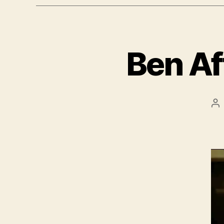
Ben Af
Be
sz