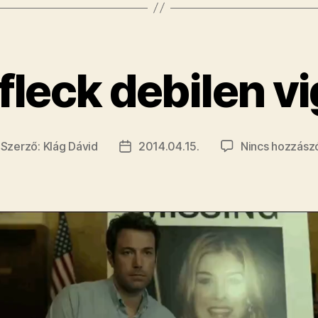
Men
rendezőjé
fleck debilen v
Szerző:
Klág Dávid
2014.04.15.
Nincs hozzász
jegyzés
Bejegyzés
erzője
dátuma