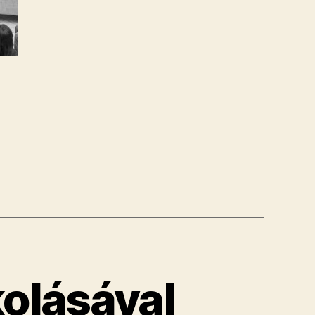
nak
!”
olásával