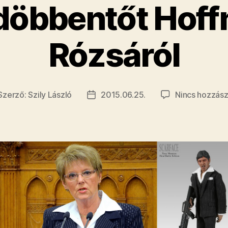
öbbentőt Hof
Rózsáról
Szerző:
Szily László
2015.06.25.
Nincs hozzász
jegyzés
Bejegyzés
erzője
dátuma