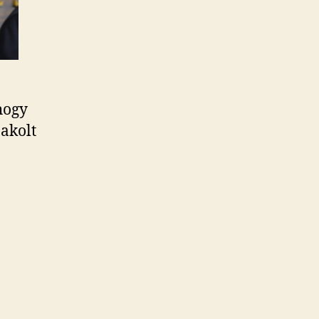
hogy
zakolt
akolásával