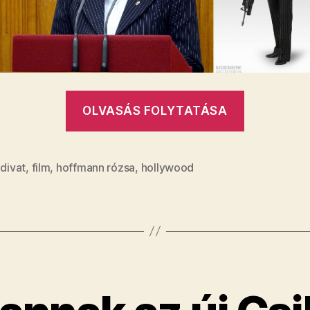
„Még
OLVASÁS FOLYTATÁSA
soha
nem
láttam
,
divat
,
film
,
hoffmann rózsa
,
hollywood
ennyire
megdöbb
Hoffman
Rózsáról