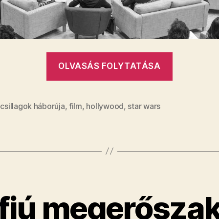
„Megvan
OLVASÁS FOLYTATÁSA
az
új
Csillagok
,
csillagok háborúja
,
film
,
hollywood
,
star wars
háborúja
szereplői
 fiú megerőszak