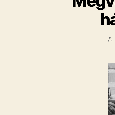
Megva
h
Be
sz