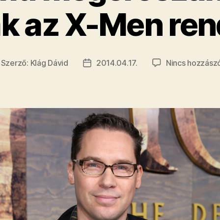
ák az X-Men ren
Szerző:
Klág Dávid
2014.04.17.
Nincs hozzász
ejegyzés
Bejegyzés
erzője
dátuma