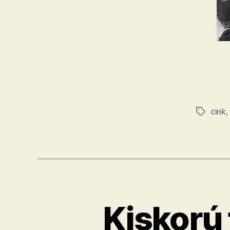
cink
Címkék
Kiskorú