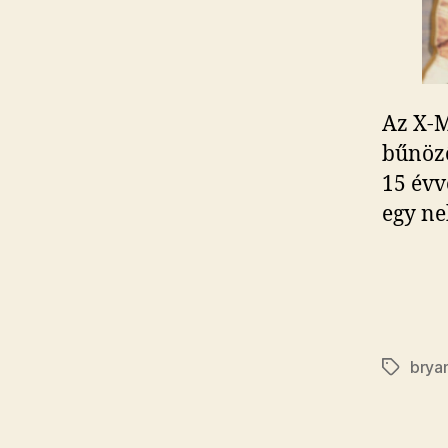
Az X-M
bűnöző
15 évv
egy nek
bryan
Címkék