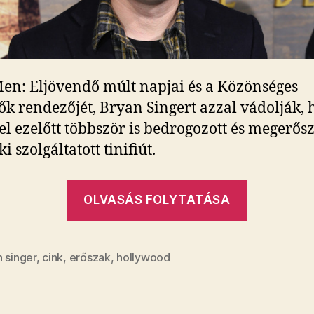
en: Eljövendő múlt napjai és a Közönséges
k rendezőjét, Bryan Singert azzal vádolják, 
el ezelőtt többször is bedrogozott és megerős
i szolgáltatott tinifiút.
„Kiskorú
OLVASÁS FOLYTATÁSA
fiú
megerősz
vádolják
 singer
,
cink
,
erőszak
,
hollywood
az
X-