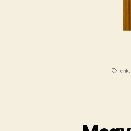
cink
Címkék