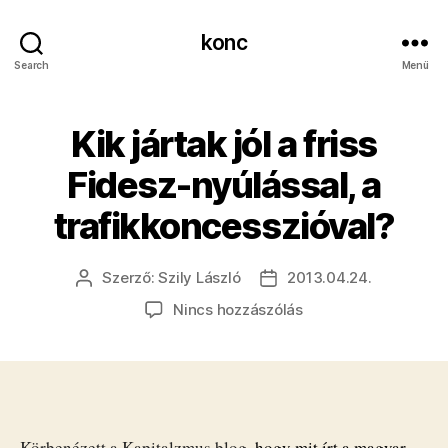
konc
Search
Menü
Kik jártak jól a friss
Fidesz-nyúlással, a
trafikkoncesszióval?
Szerző:
Szily László
2013.04.24.
Bejegyzés
Bejegyzés
szerzője
dátuma
a(z)
Nincs hozzászólás
Kik
jártak
jól
a
friss
Fidesz-
Körbenézett a Kapitalzmus blog
, hogy mit írt a magyar