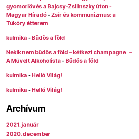
gyomorlövés a Bajcsy-Zsilinszky úton -
Magyar Híradó
-
Zsír és kommunizmus: a
Tüköry étterem
kulmika
-
Büdös a föld
Nekik nem büdös a föld – kétkezi champagne –
A Művelt Alkoholista
-
Büdös a föld
kulmika
-
Helló Világ!
kulmika
-
Helló Világ!
Archívum
2021. január
2020. december