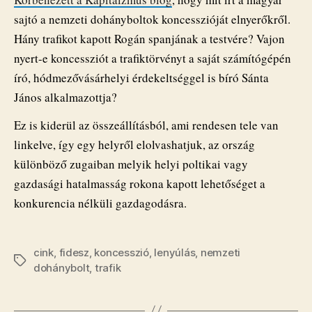
nyúlással,
sajtó a nemzeti dohányboltok koncesszióját elnyerőkről.
a
Hány trafikot kapott Rogán spanjának a testvére? Vajon
trafikkoncesszióval?
bejegyzéshez
nyert-e koncessziót a trafiktörvényt a saját számítógépén
író, hódmezővásárhelyi érdekeltséggel is bíró Sánta
János alkalmazottja?
Ez is kiderül az összeállításból, ami rendesen tele van
linkelve, így egy helyről elolvashatjuk, az ország
különböző zugaiban melyik helyi poltikai vagy
gazdasági hatalmasság rokona kapott lehetőséget a
konkurencia nélküli gazdagodásra.
cink
,
fidesz
,
koncesszió
,
lenyúlás
,
nemzeti
Címkék
dohánybolt
,
trafik