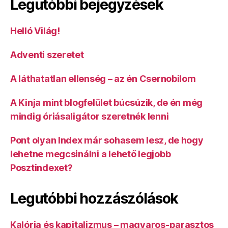
Legutóbbi bejegyzések
Helló Világ!
Adventi szeretet
A láthatatlan ellenség – az én Csernobilom
A Kinja mint blogfelület búcsúzik, de én még
mindig óriásaligátor szeretnék lenni
Pont olyan Index már sohasem lesz, de hogy
lehetne megcsinálni a lehető legjobb
Posztindexet?
Legutóbbi hozzászólások
Kalória és kapitalizmus – magyaros-parasztos