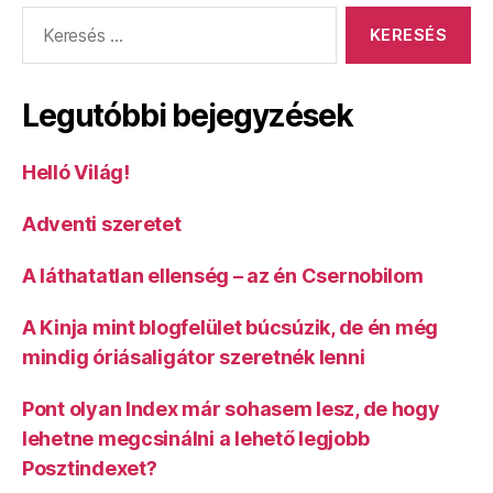
Keresés:
Legutóbbi bejegyzések
Helló Világ!
Adventi szeretet
A láthatatlan ellenség – az én Csernobilom
A Kinja mint blogfelület búcsúzik, de én még
mindig óriásaligátor szeretnék lenni
Pont olyan Index már sohasem lesz, de hogy
lehetne megcsinálni a lehető legjobb
Posztindexet?