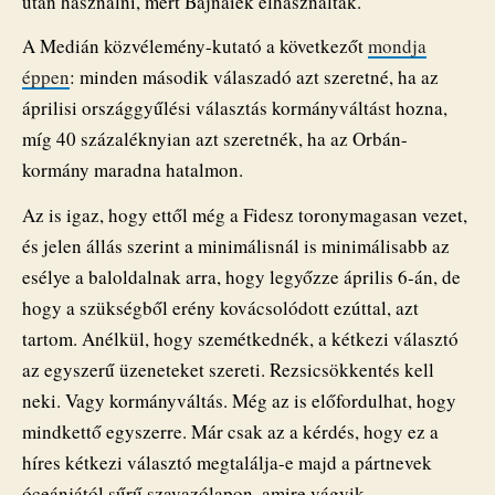
után használni, mert Bajnaiék elhasználták.
A Medián közvélemény-kutató a következőt
mondja
éppen
: minden második válaszadó azt szeretné, ha az
áprilisi országgyűlési választás kormányváltást hozna,
míg 40 százaléknyian azt szeretnék, ha az Orbán-
kormány maradna hatalmon.
Az is igaz, hogy ettől még a Fidesz toronymagasan vezet,
és jelen állás szerint a minimálisnál is minimálisabb az
esélye a baloldalnak arra, hogy legyőzze április 6-án, de
hogy a szükségből erény kovácsolódott ezúttal, azt
tartom. Anélkül, hogy szemétkednék, a kétkezi választó
az egyszerű üzeneteket szereti. Rezsicsökkentés kell
neki. Vagy kormányváltás. Még az is előfordulhat, hogy
mindkettő egyszerre. Már csak az a kérdés, hogy ez a
híres kétkezi választó megtalálja-e majd a pártnevek
óceánjától sűrű szavazólapon, amire vágyik.