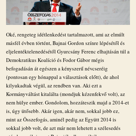
Oké, rengeteg idétlenkedést tartalmazott, ami az elmúlt
másfél évben történt, Bajnai Gordon színre lépésétől és
eljelentéktelenedésétől Gyurcsány Ferenc elhajtásán túl a
Demokratikus Koalíció és Fodor Gábor mégis
befogadásán át egészen a kényszerű névcseréig
(pontosan egy hónappal a választások előtt), de ahol
kilyukadtak végül, az rendben van. Aki ezt a
Kormányváltást kitalálta (mondjuk kézenfekvő volt), az
nem hülye ember. Gondolom, hozzáteszik majd a 2014-et
is, úgy ütősebb. Akár igen, akár nem, sokkal jobb ez,
mint az Összefogás, aminél pedig az Együtt 2014 is
sokkal jobb volt, de azt már nem lehetett a szélesedés