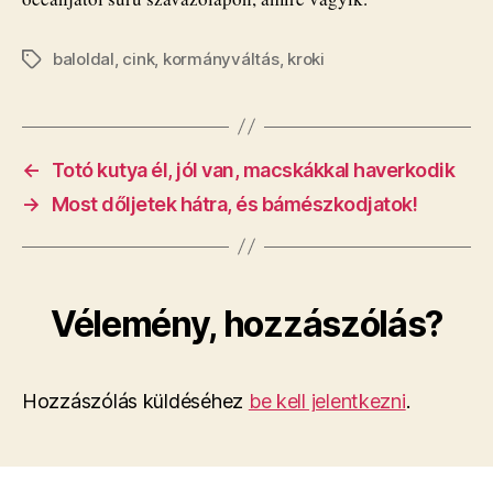
baloldal
,
cink
,
kormányváltás
,
kroki
Címkék
←
Totó kutya él, jól van, macskákkal haverkodik
→
Most dőljetek hátra, és bámészkodjatok!
Vélemény, hozzászólás?
Hozzászólás küldéséhez
be kell jelentkezni
.