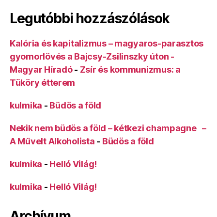
Legutóbbi hozzászólások
Kalória és kapitalizmus – magyaros-parasztos
gyomorlövés a Bajcsy-Zsilinszky úton -
Magyar Híradó
-
Zsír és kommunizmus: a
Tüköry étterem
kulmika
-
Büdös a föld
Nekik nem büdös a föld – kétkezi champagne –
A Művelt Alkoholista
-
Büdös a föld
kulmika
-
Helló Világ!
kulmika
-
Helló Világ!
Archívum