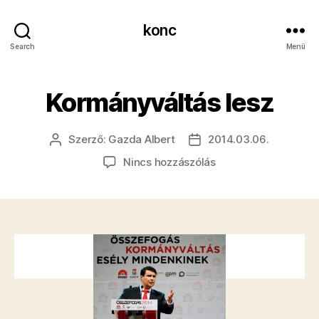
konc
Search
Menü
Kormányváltás lesz
Szerző:
Gazda Albert
2014.03.06.
Bejegyzés
Bejegyzés
szerzője
dátuma
a(z)
Nincs hozzászólás
Kormányváltás
lesz
bejegyzéshez