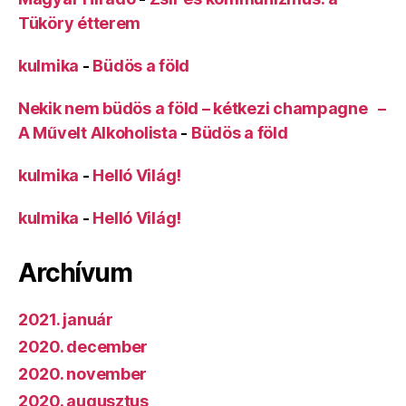
Tüköry étterem
kulmika
-
Büdös a föld
Nekik nem büdös a föld – kétkezi champagne –
A Művelt Alkoholista
-
Büdös a föld
kulmika
-
Helló Világ!
kulmika
-
Helló Világ!
Archívum
2021. január
2020. december
2020. november
2020. augusztus