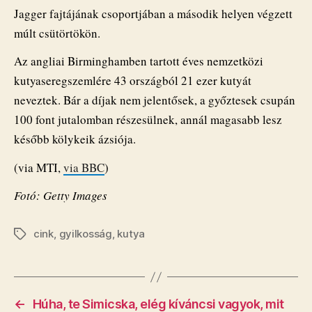
Jagger fajtájának csoportjában a második helyen végzett
múlt csütörtökön.
Az angliai Birminghamben tartott éves nemzetközi
kutyaseregszemlére 43 országból 21 ezer kutyát
neveztek. Bár a díjak nem jelentősek, a győztesek csupán
100 font jutalomban részesülnek, annál magasabb lesz
később kölykeik ázsiója.
(via MTI,
via BBC
)
Fotó: Getty Images
cink
,
gyilkosság
,
kutya
Címkék
←
Húha, te Simicska, elég kíváncsi vagyok, mit