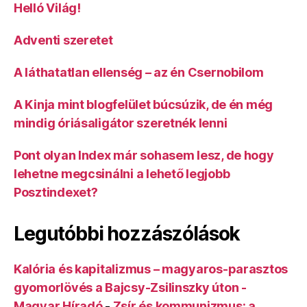
Helló Világ!
Adventi szeretet
A láthatatlan ellenség – az én Csernobilom
A Kinja mint blogfelület búcsúzik, de én még
mindig óriásaligátor szeretnék lenni
Pont olyan Index már sohasem lesz, de hogy
lehetne megcsinálni a lehető legjobb
Posztindexet?
Legutóbbi hozzászólások
Kalória és kapitalizmus – magyaros-parasztos
gyomorlövés a Bajcsy-Zsilinszky úton -
Magyar Híradó
-
Zsír és kommunizmus: a