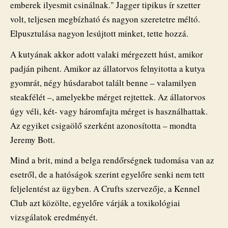
emberek ilyesmit csinálnak." Jagger tipikus ír szetter
volt, teljesen megbízható és nagyon szeretetre méltó.
Elpusztulása nagyon lesújtott minket, tette hozzá.
A kutyának akkor adott valaki mérgezett húst, amikor
padján pihent. Amikor az állatorvos felnyitotta a kutya
gyomrát, négy húsdarabot talált benne – valamilyen
steakfélét –, amelyekbe mérget rejtettek. Az állatorvos
úgy véli, két- vagy háromfajta mérget is használhattak.
Az egyiket csigaölő szerként azonosította – mondta
Jeremy Bott.
Mind a brit, mind a belga rendőrségnek tudomása van az
esetről, de a hatóságok szerint egyelőre senki nem tett
feljelentést az ügyben. A Crufts szervezője, a Kennel
Club azt közölte, egyelőre várják a toxikológiai
vizsgálatok eredményét.