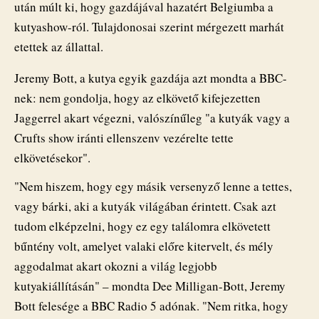
után múlt ki, hogy gazdájával hazatért Belgiumba a
kutyashow-ról. Tulajdonosai szerint mérgezett marhát
etettek az állattal.
Jeremy Bott, a kutya egyik gazdája azt mondta a BBC-
nek: nem gondolja, hogy az elkövető kifejezetten
Jaggerrel akart végezni, valószínűleg "a kutyák vagy a
Crufts show iránti ellenszenv vezérelte tette
elkövetésekor".
"Nem hiszem, hogy egy másik versenyző lenne a tettes,
vagy bárki, aki a kutyák világában érintett. Csak azt
tudom elképzelni, hogy ez egy találomra elkövetett
bűntény volt, amelyet valaki előre kitervelt, és mély
aggodalmat akart okozni a világ legjobb
kutyakiállításán" – mondta Dee Milligan-Bott, Jeremy
Bott felesége a BBC Radio 5 adónak. "Nem ritka, hogy