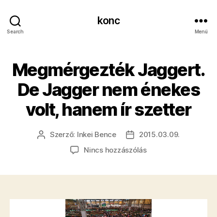
konc
Search
Menü
Megmérgezték Jaggert.
De Jagger nem énekes
volt, hanem ír szetter
Szerző:
Inkei Bence
2015.03.09.
Bejegyzés
Bejegyzés
szerzője
dátuma
a(z)
Nincs hozzászólás
Megmérgezték
Jaggert.
De
Jagger
nem
énekes