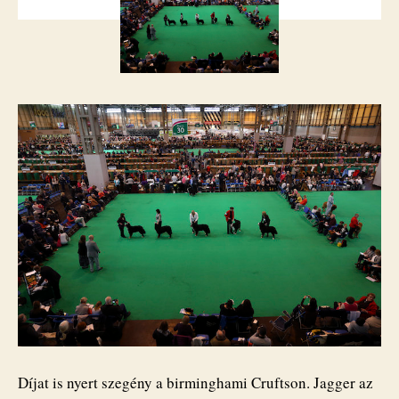
volt,
hanem
ír
szetter
bejegyzéshez
Díjat is nyert szegény a birminghami Cruftson. Jagger az