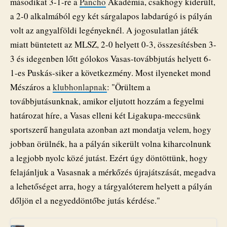
másodikat 3-1-re a
Pancho
Akadémia, csakhogy kiderült,
a 2-0 alkalmából egy két sárgalapos labdarúgó is pályán
volt az angyalföldi legényeknél. A jogosulatlan játék
miatt büntetett az MLSZ, 2-0 helyett 0-3, összesítésben 3-
3 és idegenben lőtt gólokos Vasas-továbbjutás helyett 6-
1-es Puskás-siker a következmény. Most ilyeneket mond
Mészáros a
klubhonlapnak
: "Örültem a
továbbjutásunknak, amikor eljutott hozzám a fegyelmi
határozat híre, a Vasas elleni két Ligakupa-meccsünk
sportszerű hangulata azonban azt mondatja velem, hogy
jobban örülnék, ha a pályán sikerült volna kiharcolnunk
a legjobb nyolc közé jutást. Ezért úgy döntöttünk, hogy
felajánljuk a Vasasnak a mérkőzés újrajátszását, megadva
a lehetőséget arra, hogy a tárgyalóterem helyett a pályán
dőljön el a negyeddöntőbe jutás kérdése."