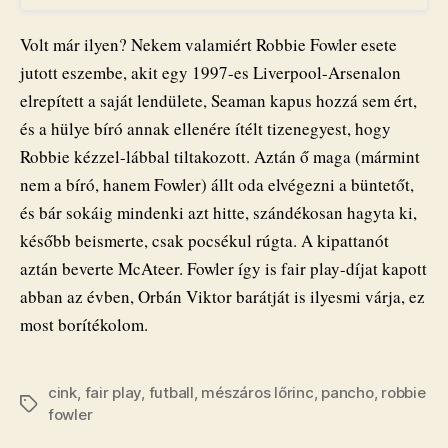
Volt már ilyen? Nekem valamiért Robbie Fowler esete
jutott eszembe, akit egy 1997-es Liverpool-Arsenalon
elrepített a saját lendülete, Seaman kapus hozzá sem ért,
és a hülye bíró annak ellenére ítélt tizenegyest, hogy
Robbie kézzel-lábbal tiltakozott. Aztán ő maga (mármint
nem a bíró, hanem Fowler) állt oda elvégezni a büntetőt,
és bár sokáig mindenki azt hitte, szándékosan hagyta ki,
később beismerte, csak pocsékul rúgta. A kipattanót
aztán beverte McAteer. Fowler így is fair play-díjat kapott
abban az évben, Orbán Viktor barátját is ilyesmi várja, ez
most borítékolom.
cink
,
fair play
,
futball
,
mészáros lőrinc
,
pancho
,
robbie
Címkék
fowler