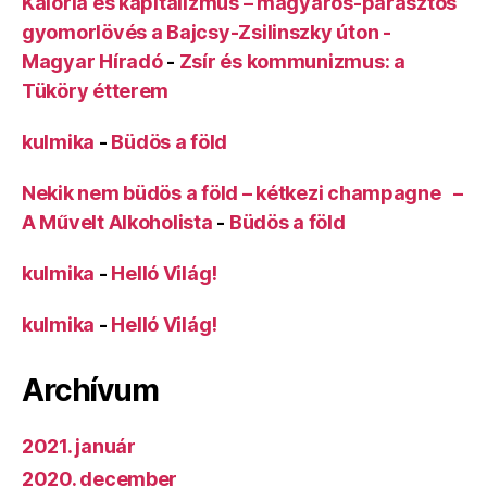
Kalória és kapitalizmus – magyaros-parasztos
gyomorlövés a Bajcsy-Zsilinszky úton -
Magyar Híradó
-
Zsír és kommunizmus: a
Tüköry étterem
kulmika
-
Büdös a föld
Nekik nem büdös a föld – kétkezi champagne –
A Művelt Alkoholista
-
Büdös a föld
kulmika
-
Helló Világ!
kulmika
-
Helló Világ!
Archívum
2021. január
2020. december