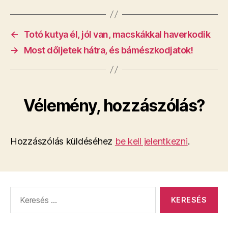
←
Totó kutya él, jól van, macskákkal haverkodik
→
Most dőljetek hátra, és bámészkodjatok!
Vélemény, hozzászólás?
Hozzászólás küldéséhez
be kell jelentkezni
.
Keresés: