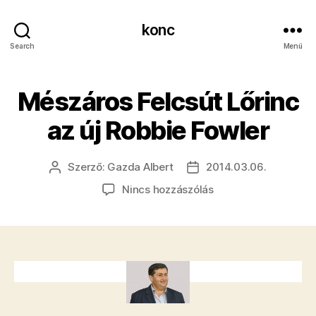
konc
Search
Menü
Mészáros Felcsút Lőrinc
az új Robbie Fowler
Szerző:
Gazda Albert
2014.03.06.
Bejegyzés
Bejegyzés
szerzője
dátuma
a(z)
Nincs hozzászólás
Mészáros
Felcsút
Lőrinc
az
új
Robbie
Fowler
bejegyzéshez