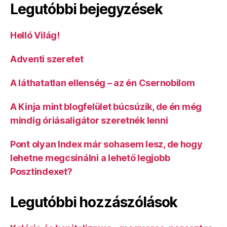
Legutóbbi bejegyzések
Helló Világ!
Adventi szeretet
A láthatatlan ellenség – az én Csernobilom
A Kinja mint blogfelület búcsúzik, de én még
mindig óriásaligátor szeretnék lenni
Pont olyan Index már sohasem lesz, de hogy
lehetne megcsinálni a lehető legjobb
Posztindexet?
Legutóbbi hozzászólások