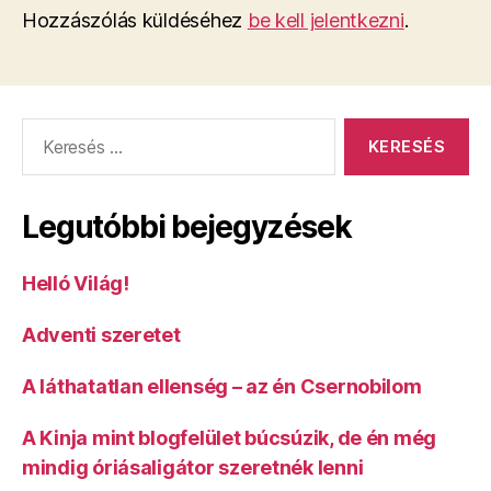
Hozzászólás küldéséhez
be kell jelentkezni
.
Keresés:
Legutóbbi bejegyzések
Helló Világ!
Adventi szeretet
A láthatatlan ellenség – az én Csernobilom
A Kinja mint blogfelület búcsúzik, de én még
mindig óriásaligátor szeretnék lenni