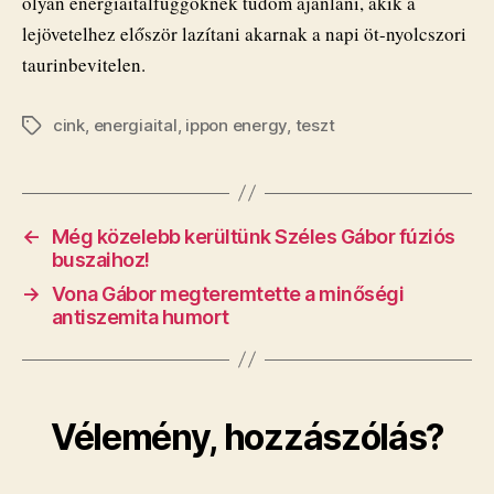
olyan energiaitalfüggőknek tudom ajánlani, akik a
lejövetelhez először lazítani akarnak a napi öt-nyolcszori
taurinbevitelen.
cink
,
energiaital
,
ippon energy
,
teszt
Címkék
←
Még közelebb kerültünk Széles Gábor fúziós
buszaihoz!
→
Vona Gábor megteremtette a minőségi
antiszemita humort
Vélemény, hozzászólás?