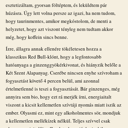
esztetizáltam, gyorsan föltéptem, és leküldtem pár
húzásra. Úgy lett volna persze az igazi, ha nem tudom,
hogy taurinmentes, amikor megkóstolom, de menti a
helyzetet, hogy azt viszont tényleg nem tudtam akkor
még, hogy koffein sincs benne.
Ízre, állagra annak ellenére tökéletesen hozza a
klasszikus Red Bull-klónt, hogy a legfontosabb
hatóanyaga a ginzenggyökérkivonat, és hiányzik belőle a
Két Szent Alapanyag. Cserébe nincsen enyhe szívroham a
fogyasztást követő 4 percen belül, ami azonnal
értelmetlenné is teszi a fogyasztását. Bár ginzenges, még
annyira sem bio, hogy ezt rá merjék írni, energiaitalt
viszont a kicsit kellemetlen szívtáji nyomás miatt iszik az
ember. Olyasmi ez, mint egy alkoholmentes sör, mondjuk
a kellemetlen mellékízek nélkül. Teljes szívvel csak