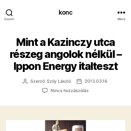
konc
Search
Menü
Mint a Kazinczy utca
részeg angolok nélkül –
Ippon Energy italteszt
Szerző:
Szily László
2013.03.18.
Bejegyzés
Bejegyzés
szerzője
dátuma
a(z)
Nincs hozzászólás
Mint
a
Kazinczy
utca
részeg
angolok