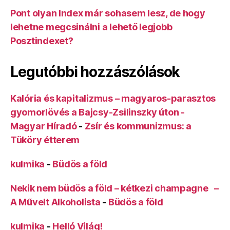
Pont olyan Index már sohasem lesz, de hogy
lehetne megcsinálni a lehető legjobb
Posztindexet?
Legutóbbi hozzászólások
Kalória és kapitalizmus – magyaros-parasztos
gyomorlövés a Bajcsy-Zsilinszky úton -
Magyar Híradó
-
Zsír és kommunizmus: a
Tüköry étterem
kulmika
-
Büdös a föld
Nekik nem büdös a föld – kétkezi champagne –
A Művelt Alkoholista
-
Büdös a föld
kulmika
-
Helló Világ!