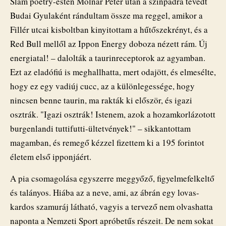
Slam poetry-esten Molnár Péter után a színpadra tévedt
Budai Gyulaként rándultam össze ma reggel, amikor a
Fillér utcai kisboltban kinyitottam a hűtőszekrényt, és a
Red Bull mellől az Ippon Energy doboza nézett rám. Új
energiatal! – dalolták a taurinreceptorok az agyamban.
Ezt az eladófiú is meghallhatta, mert odajött, és elmesélte,
hogy ez egy vadiúj cucc, az a különlegessége, hogy
nincsen benne taurin, ma rakták ki először, és igazi
osztrák. "Igazi osztrák! Istenem, azok a hozamkorlázotott
burgenlandi tuttifutti-ültetvények!" – sikkantottam
magamban, és remegő kézzel fizettem ki a 195 forintot
életem első ipponjáért.
A pia csomagolása egyszerre meggyőző, figyelmefelkeltő
és talányos. Hiába az a neve, ami, az ábrán egy lovas-
kardos szamuráj látható, vagyis a tervező nem olvashatta
naponta a Nemzeti Sport apróbetűs részeit. De nem sokat