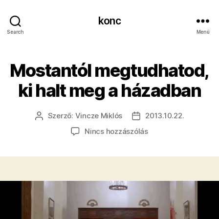
konc
Search
Menü
Mostantól megtudhatod,
ki halt meg a házadban
Szerző:
Vincze Miklós
2013.10.22.
Bejegyzés
Bejegyzés
szerzője
dátuma
a(z)
Nincs hozzászólás
Mostantól
megtudhatod,
ki
halt
meg
a
házadban
bejegyzéshez