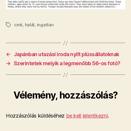
cink
,
halál
,
ingatlan
Címkék
←
Japánban utazási iroda nyílt plüssállatoknak
→
Szerintetek melyik a legmenőbb 56-os fotó?
Vélemény, hozzászólás?
Hozzászólás küldéséhez
be kell jelentkezni
.