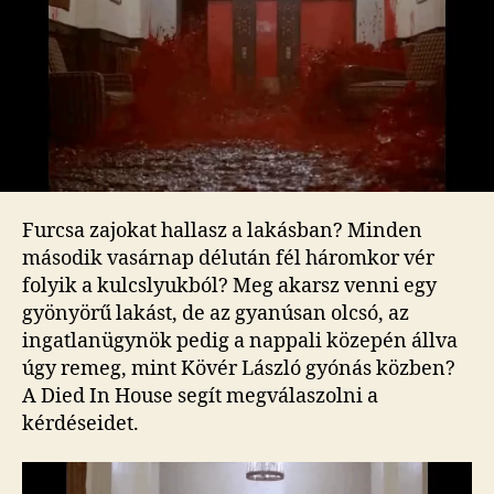
Furcsa zajokat hallasz a lakásban? Minden
második vasárnap délután fél háromkor vér
folyik a kulcslyukból? Meg akarsz venni egy
gyönyörű lakást, de az gyanúsan olcsó, az
ingatlanügynök pedig a nappali közepén állva
úgy remeg, mint Kövér László gyónás közben?
A Died In House segít megválaszolni a
kérdéseidet.