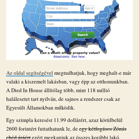
Az oldal segítségével
megtudhatjuk, hogy meghalt-e már
valaki a kiszemelt lakásban, vagy épp az otthonunkban.
A Died In House állítólag több, mint 118 millió
halálesetet tart nyilván, de sajnos a rendszer csak az
Egyesült Államokban működik.
Egy szimpla keresést 11.99 dollárért, azaz körülbelül
2600 forintért futtathatunk le, de
egy kétfogásos Zónás
ebéd áráért
ezért megkapjuk az összes korábbi lakó