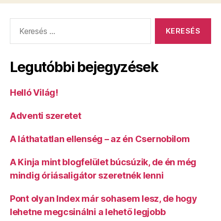
Keresés:
Legutóbbi bejegyzések
Helló Világ!
Adventi szeretet
A láthatatlan ellenség – az én Csernobilom
A Kinja mint blogfelület búcsúzik, de én még
mindig óriásaligátor szeretnék lenni
Pont olyan Index már sohasem lesz, de hogy
lehetne megcsinálni a lehető legjobb