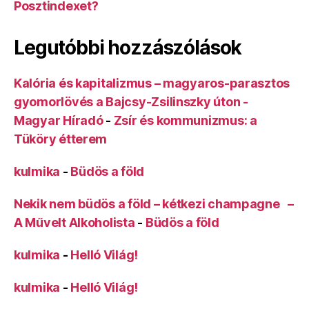
Posztindexet?
Legutóbbi hozzászólások
Kalória és kapitalizmus – magyaros-parasztos
gyomorlövés a Bajcsy-Zsilinszky úton -
Magyar Híradó
-
Zsír és kommunizmus: a
Tüköry étterem
kulmika
-
Büdös a föld
Nekik nem büdös a föld – kétkezi champagne –
A Művelt Alkoholista
-
Büdös a föld
kulmika
-
Helló Világ!
kulmika
-
Helló Világ!