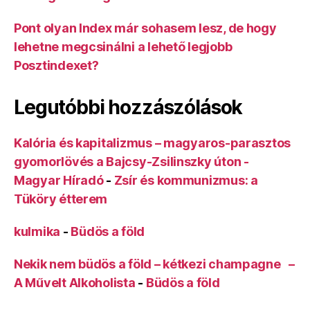
Pont olyan Index már sohasem lesz, de hogy
lehetne megcsinálni a lehető legjobb
Posztindexet?
Legutóbbi hozzászólások
Kalória és kapitalizmus – magyaros-parasztos
gyomorlövés a Bajcsy-Zsilinszky úton -
Magyar Híradó
-
Zsír és kommunizmus: a
Tüköry étterem
kulmika
-
Büdös a föld
Nekik nem büdös a föld – kétkezi champagne –
A Művelt Alkoholista
-
Büdös a föld