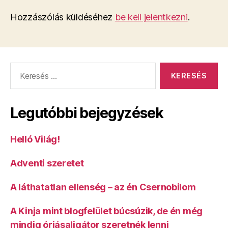
Hozzászólás küldéséhez
be kell jelentkezni
.
Keresés:
Legutóbbi bejegyzések
Helló Világ!
Adventi szeretet
A láthatatlan ellenség – az én Csernobilom
A Kinja mint blogfelület búcsúzik, de én még
mindig óriásaligátor szeretnék lenni