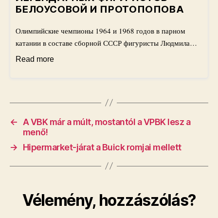
БЕЛОУСОВОЙ И ПРОТОПОПОВА
Олимпийские чемпионы 1964 и 1968 годов в парном
катании в составе сборной СССР фигуристы Людмила…
Read more
←
A VBK már a múlt, mostantól a VPBK lesz a
menő!
→
Hipermarket-járat a Buick romjai mellett
Vélemény, hozzászólás?