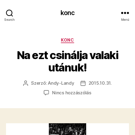
konc
Search
Menü
Kategóriák
KONC
Na ezt csinálja valaki
utánuk!
Szerző:
Andy-Landy
2015.10.31.
Bejegyzés
Bejegyzés
szerzője
dátuma
a(z)
Nincs hozzászólás
Na
ezt
csinálja
valaki
utánuk!
bejegyzéshez