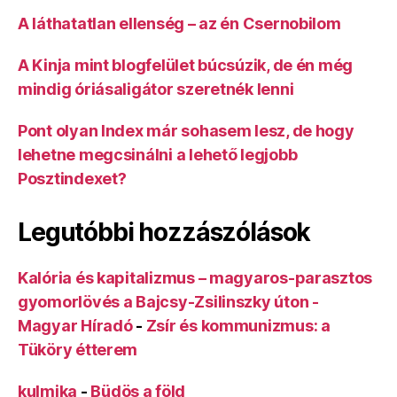
A láthatatlan ellenség – az én Csernobilom
A Kinja mint blogfelület búcsúzik, de én még
mindig óriásaligátor szeretnék lenni
Pont olyan Index már sohasem lesz, de hogy
lehetne megcsinálni a lehető legjobb
Posztindexet?
Legutóbbi hozzászólások
Kalória és kapitalizmus – magyaros-parasztos
gyomorlövés a Bajcsy-Zsilinszky úton -
Magyar Híradó
-
Zsír és kommunizmus: a
Tüköry étterem
kulmika
-
Büdös a föld