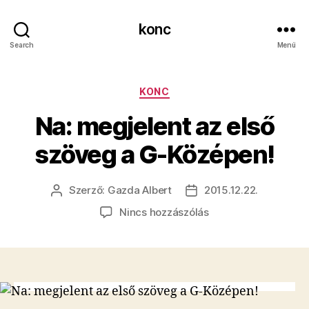
konc
Search
Menü
Kategóriák
KONC
Na: megjelent az első
szöveg a G-Középen!
Szerző:
Gazda Albert
2015.12.22.
Bejegyzés
Bejegyzés
szerzője
dátuma
a(z)
Nincs hozzászólás
Na:
megjelent
az
első
szöveg
a