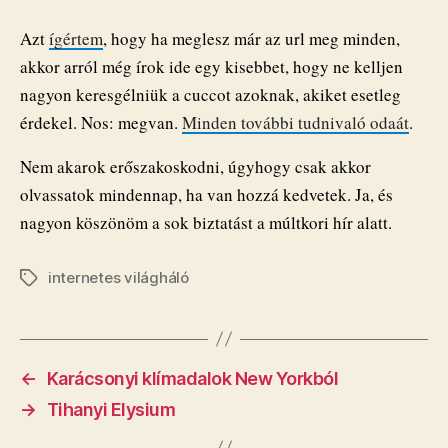
G-
Középen!
Azt
ígértem
, hogy ha meglesz már az url meg minden,
bejegyzéshez
akkor arról még írok ide egy kisebbet, hogy ne kelljen
nagyon keresgélniük a cuccot azoknak, akiket esetleg
érdekel. Nos: megvan.
Minden további tudnivaló odaát
.
Nem akarok erőszakoskodni, úgyhogy csak akkor
olvassatok mindennap, ha van hozzá kedvetek. Ja, és
nagyon köszönöm a sok biztatást a múltkori hír alatt.
internetes világháló
Címkék
←
Karácsonyi klímadalok New Yorkból
→
Tihanyi Elysium