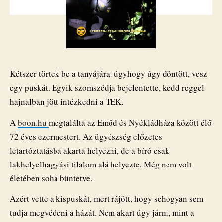
bácsi,
a
TEK
rárúgta
az
ajtót
Kétszer törtek be a tanyájára, úgyhogy úgy döntött, vesz
bejegyzéshez
egy puskát. Egyik szomszédja bejelentette, kedd reggel
hajnalban jött intézkedni a TEK.
A
boon.hu
megtalálta az Emőd és Nyékládháza között élő
72 éves ezermestert. Az ügyészség előzetes
letartóztatásba akarta helyezni, de a bíró csak
lakhelyelhagyási tilalom alá helyezte. Még nem volt
életében soha büntetve.
Azért vette a kispuskát, mert rájött, hogy sehogyan sem
tudja megvédeni a házát. Nem akart úgy járni, mint a