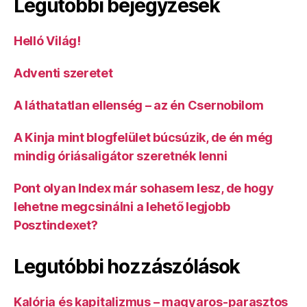
Legutóbbi bejegyzések
Helló Világ!
Adventi szeretet
A láthatatlan ellenség – az én Csernobilom
A Kinja mint blogfelület búcsúzik, de én még
mindig óriásaligátor szeretnék lenni
Pont olyan Index már sohasem lesz, de hogy
lehetne megcsinálni a lehető legjobb
Posztindexet?
Legutóbbi hozzászólások
Kalória és kapitalizmus – magyaros-parasztos