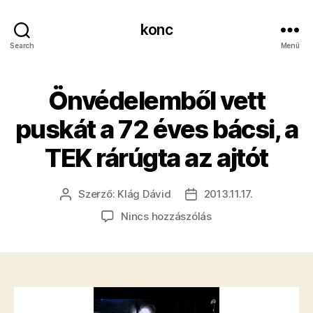
konc
Search
Menü
Önvédelemből vett
puskát a 72 éves bácsi, a
TEK rárúgta az ajtót
Szerző:
Klág Dávid
2013.11.17.
Bejegyzés
Bejegyzés
szerzője
dátuma
a(z)
Nincs hozzászólás
Önvédelemből
vett
puskát
a
72
éves