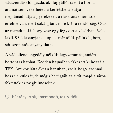
vácszentlászlói gazda, aki fagyállót rakott a borba,
áramot sem vezethetett a kerítésbe, a kutya
megtámadhatja a gyerekeket, a riasztónak nem sok
értelme van, mert sokáig tart, mire kiér a rendőrség. Csak
az maradt neki, hogy vesz egy fegyvert a vásárban. Vele
lakik 93 édesanyja is. Loptak már tőlük pálinkát, bort,
sőt, szoptatós anyanyulat is.
A vád ellene engedély nélküli fegyvertartás, amiért
börtönt is kaphat. Kedden hajnalban érkezett ki hozzá a
TEK. Amikor látta őket a kapuban, szólt, hogy azonnal
hozza a kulcsát, de mégis berúgták az ajtót, majd a sárba
fektették és megbilincselték.
bűntény
,
cink
,
kommandó
,
tek
,
vidék
Címkék