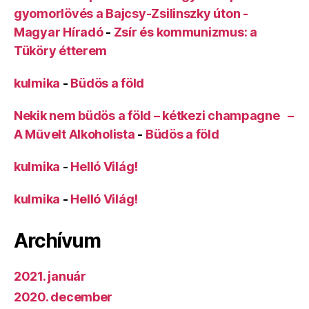
gyomorlövés a Bajcsy-Zsilinszky úton -
Magyar Híradó
-
Zsír és kommunizmus: a
Tüköry étterem
kulmika
-
Büdös a föld
Nekik nem büdös a föld – kétkezi champagne –
A Művelt Alkoholista
-
Büdös a föld
kulmika
-
Helló Világ!
kulmika
-
Helló Világ!
Archívum
2021. január
2020. december