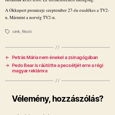
A Okkupert premierje szeptember 27-én esedékes a TV2-
n. Mármint a norvég TV2-n.
cink
,
fikció
Címkék
←
Petrás Mária nem énekel a zsinagógában
→
Pedo Bear is ráütötte a pecsétjét erre a régi
magyar reklámra
Vélemény, hozzászólás?