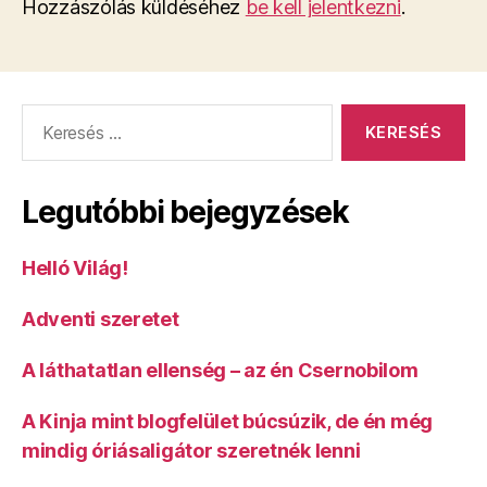
Hozzászólás küldéséhez
be kell jelentkezni
.
Keresés:
Legutóbbi bejegyzések
Helló Világ!
Adventi szeretet
A láthatatlan ellenség – az én Csernobilom
A Kinja mint blogfelület búcsúzik, de én még
mindig óriásaligátor szeretnék lenni