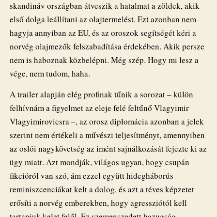
skandináv országban átveszik a hatalmat a zöldek, akik
első dolga leállítani az olajtermelést. Ezt azonban nem
hagyja annyiban az EU, és az oroszok segítségét kéri a
norvég olajmezők felszabadítása érdekében. Akik persze
nem is haboznak közbelépni. Még szép. Hogy mi lesz a
vége, nem tudom, haha.
A trailer alapján elég profinak tűnik a sorozat – külön
felhívnám a figyelmet az eleje felé feltűnő Vlagyimir
Vlagyimirovicsra –, az orosz diplomácia azonban a jelek
szerint nem értékeli a művészi teljesítményt, amennyiben
az oslói nagykövetség az imént sajnálkozását fejezte ki az
ügy miatt. Azt mondják, világos ugyan, hogy csupán
fikcióról van szó, ám ezzel együtt hidegháborús
reminiszcenciákat kelt a dolog, és azt a téves képzetet
erősíti a norvég emberekben, hogy agressziótól kell
tartaniuk kelet felől. Ez szemenszedett hazugság.