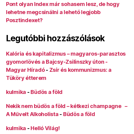
Pont olyan Index már sohasem lesz, de hogy
lehetne megcsinálni a lehető legjobb
Posztindexet?
Legutóbbi hozzászólások
Kalória és kapitalizmus – magyaros-parasztos
gyomorlövés a Bajcsy-Zsilinszky úton -
Magyar Híradó
-
Zsír és kommunizmus: a
Tüköry étterem
kulmika
-
Büdös a föld
Nekik nem büdös a föld – kétkezi champagne –
A Művelt Alkoholista
-
Büdös a föld
kulmika
-
Helló Világ!