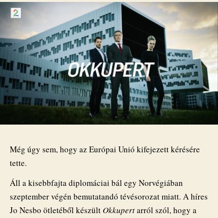
hogy
kénytelen
volt
megtámadni
Norvégiát
bejegyzéshez
Még úgy sem, hogy az Európai Unió kifejezett kérésére
tette.
Áll a kisebbfajta diplomáciai bál egy Norvégiában
szeptember végén bemutatandó tévésorozat miatt. A híres
Jo Nesbo ötletéből készült
Okkupert
arról szól, hogy a