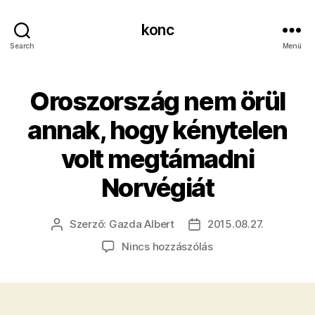
konc
Search
Menü
Oroszország nem örül
annak, hogy kénytelen
volt megtámadni
Norvégiát
Szerző:
Gazda Albert
2015.08.27.
Bejegyzés
Bejegyzés
szerzője
dátuma
a(z)
Nincs hozzászólás
Oroszország
nem
örül
annak,