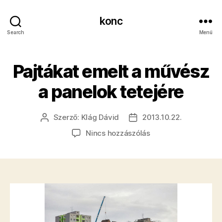
konc
Search
Menü
Pajtákat emelt a művész
a panelok tetejére
Szerző:
Klág Dávid
2013.10.22.
Bejegyzés
Bejegyzés
szerzője
dátuma
a(z)
Nincs hozzászólás
Pajtákat
emelt
a
művész
a
panelok
tetejére
bejegyzéshez