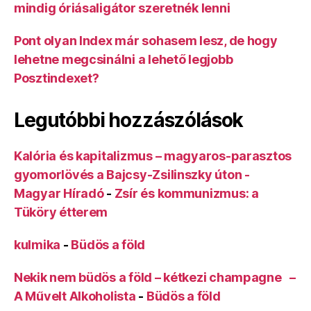
mindig óriásaligátor szeretnék lenni
Pont olyan Index már sohasem lesz, de hogy
lehetne megcsinálni a lehető legjobb
Posztindexet?
Legutóbbi hozzászólások
Kalória és kapitalizmus – magyaros-parasztos
gyomorlövés a Bajcsy-Zsilinszky úton -
Magyar Híradó
-
Zsír és kommunizmus: a
Tüköry étterem
kulmika
-
Büdös a föld
Nekik nem büdös a föld – kétkezi champagne –
A Művelt Alkoholista
-
Büdös a föld