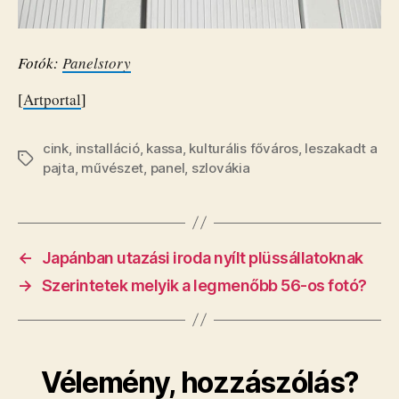
Fotók:
Panelstory
[
Artportal
]
cink
,
installáció
,
kassa
,
kulturális főváros
,
leszakadt a
Címkék
pajta
,
művészet
,
panel
,
szlovákia
←
Japánban utazási iroda nyílt plüssállatoknak
→
Szerintetek melyik a legmenőbb 56-os fotó?
Vélemény, hozzászólás?