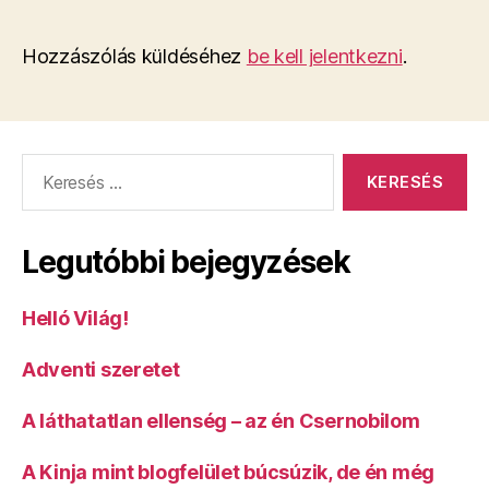
Hozzászólás küldéséhez
be kell jelentkezni
.
Keresés:
Legutóbbi bejegyzések
Helló Világ!
Adventi szeretet
A láthatatlan ellenség – az én Csernobilom
A Kinja mint blogfelület búcsúzik, de én még