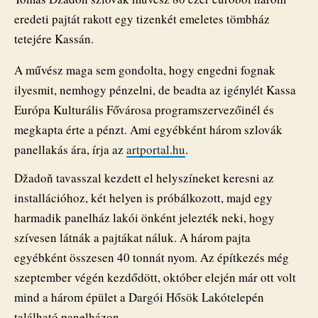
eredeti pajtát rakott egy tizenkét emeletes tömbház
tetejére Kassán.
A művész maga sem gondolta, hogy engedni fognak
ilyesmit, nemhogy pénzelni, de beadta az igénylét Kassa
Európa Kulturális Fővárosa programszervezőinél és
megkapta érte a pénzt. Ami egyébként három szlovák
panellakás ára, írja az
artportal.hu
.
Džadoň tavasszal kezdett el helyszíneket keresni az
installációhoz, két helyen is próbálkozott, majd egy
harmadik panelház lakói önként jelezték neki, hogy
szívesen látnák a pajtákat náluk. A három pajta
egyébként összesen 40 tonnát nyom. Az építkezés még
szeptember végén kezdődött, október elején már ott volt
mind a három épület a Dargói Hősök Lakótelepén
található panelházon.