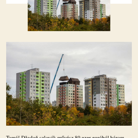
Tomáš Džadoň szlovák művész 80 ezer euróból három