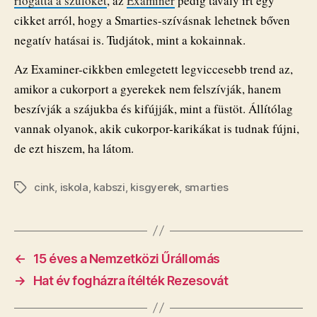
riogatta a szülőket
, az
Examiner
pedig tavaly írt egy
cikket arról, hogy a Smarties-szívásnak lehetnek bőven
negatív hatásai is. Tudjátok, mint a kokainnak.
Az Examiner-cikkben emlegetett legviccesebb trend az,
amikor a cukorport a gyerekek nem felszívják, hanem
beszívják a szájukba és kifújják, mint a füstöt. Állítólag
vannak olyanok, akik cukorpor-karikákat is tudnak fújni,
de ezt hiszem, ha látom.
cink
,
iskola
,
kabszi
,
kisgyerek
,
smarties
Címkék
←
15 éves a Nemzetközi Űrállomás
→
Hat év fogházra ítélték Rezesovát