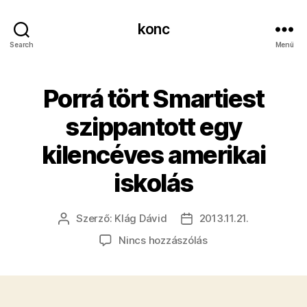
konc
Search
Menü
Porrá tört Smartiest
szippantott egy
kilencéves amerikai
iskolás
Szerző:
Klág Dávid
2013.11.21.
Bejegyzés
Bejegyzés
szerzője
dátuma
a(z)
Nincs hozzászólás
Porrá
tört
Smartiest
szippantott