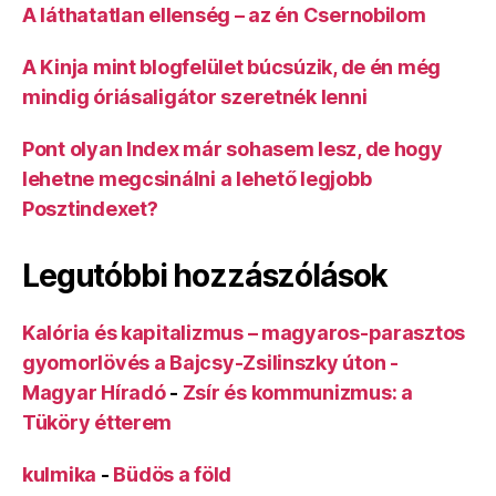
A láthatatlan ellenség – az én Csernobilom
A Kinja mint blogfelület búcsúzik, de én még
mindig óriásaligátor szeretnék lenni
Pont olyan Index már sohasem lesz, de hogy
lehetne megcsinálni a lehető legjobb
Posztindexet?
Legutóbbi hozzászólások
Kalória és kapitalizmus – magyaros-parasztos
gyomorlövés a Bajcsy-Zsilinszky úton -
Magyar Híradó
-
Zsír és kommunizmus: a
Tüköry étterem
kulmika
-
Büdös a föld