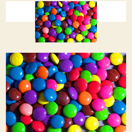
egy
kilencéves
amerikai
iskolás
bejegyzéshez