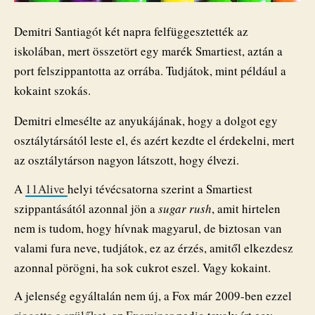
Demitri Santiagót két napra felfüggesztették az
iskolában, mert összetört egy marék Smartiest, aztán a
port felszippantotta az orrába. Tudjátok, mint például a
kokaint szokás.
Demitri elmesélte az anyukájának, hogy a dolgot egy
osztálytársától leste el, és azért kezdte el érdekelni, mert
az osztálytárson nagyon látszott, hogy élvezi.
A
11Alive
helyi tévécsatorna szerint a Smartiest
szippantásától azonnal jön a
sugar rush
, amit hirtelen
nem is tudom, hogy hívnak magyarul, de biztosan van
valami fura neve, tudjátok, ez az érzés, amitől elkezdesz
azonnal pörögni, ha sok cukrot eszel. Vagy kokaint.
A jelenség egyáltalán nem új, a Fox már 2009-ben ezzel