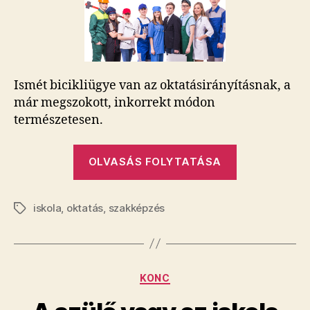
Ismét bicikliügye van az oktatásirányításnak, a
már megszokott, inkorrekt módon
természetesen.
„(Szak)barb
OLVASÁS FOLYTATÁSA
iskola
,
oktatás
,
szakképzés
Címkék
Kategóriák
KONC