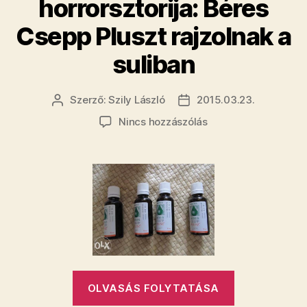
horrorsztorija: Béres
oktatás”
Csepp Pluszt rajzolnak a
suliban
Szerző:
Szily László
2015.03.23.
Bejegyzés
Bejegyzés
szerzője
dátuma
a(z)
Nincs hozzászólás
A
nap
iskolai
horrorsztorija:
Béres
Csepp
Pluszt
rajzolnak
a
suliban
„A
bejegyzéshez
OLVASÁS FOLYTATÁSA
nap