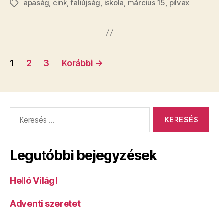
apaság
,
cink
,
faliújság
,
iskola
,
március 15
,
életem
pilvax
Címkék
főműve
ez
a
Bejegyzés
két
1
2
3
Korábbi
→
négyzetméte
navigáció
faliújság.
És
a
Keresés:
tiéd?”
Legutóbbi bejegyzések
Helló Világ!
Adventi szeretet