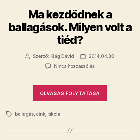
apukád?”
Ma kezdődnek a
ballagások. Milyen volt a
tiéd?
Szerző:
Klág Dávid
2014.04.30.
Bejegyzés
Bejegyzés
szerzője
dátuma
a(z)
Nincs hozzászólás
Ma
kezdődnek
a
„Ma
OLVASÁS FOLYTATÁSA
ballagások.
kezdődnek
Milyen
a
volt
ballagás
,
cink
,
iskola
a
ballagások.
Címkék
tiéd?
Milyen
bejegyzéshez
volt
a