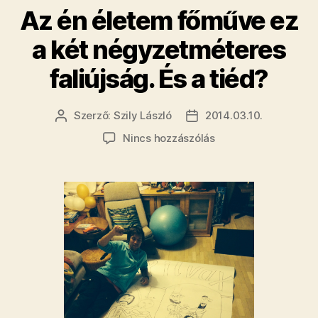
​Az én életem főműve ez
tiéd?”
a két négyzetméteres
faliújság. És a tiéd?
Szerző:
Szily László
2014.03.10.
Bejegyzés
Bejegyzés
szerzője
dátuma
a(z)
Nincs hozzászólás
Az
én
életem
főműve
ez
a
két
négyzetméteres
faliújság.
És