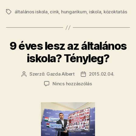
iskolai
általános iskola
,
cink
,
hungarikum
,
iskola
,
horrorsztorij
közoktatás
Címkék
Béres
Csepp
Pluszt
9 éves lesz az általános
rajzolnak
a
iskola? Tényleg?
suliban”
Szerző:
Gazda Albert
2015.02.04.
Bejegyzés
Bejegyzés
szerzője
dátuma
a(z)
Nincs hozzászólás
9
éves
lesz
az
általános
iskola?
Tényleg?