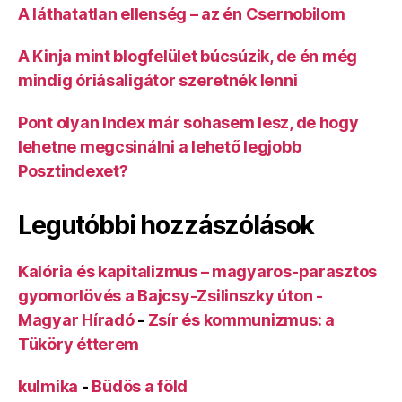
A láthatatlan ellenség – az én Csernobilom
A Kinja mint blogfelület búcsúzik, de én még
mindig óriásaligátor szeretnék lenni
Pont olyan Index már sohasem lesz, de hogy
lehetne megcsinálni a lehető legjobb
Posztindexet?
Legutóbbi hozzászólások
Kalória és kapitalizmus – magyaros-parasztos
gyomorlövés a Bajcsy-Zsilinszky úton -
Magyar Híradó
-
Zsír és kommunizmus: a
Tüköry étterem
kulmika
-
Büdös a föld