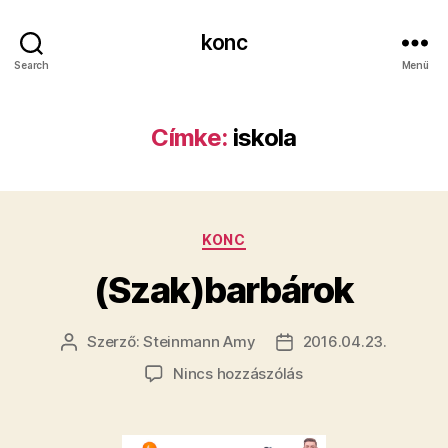
konc
Search
Menü
Címke:
iskola
Kategóriák
KONC
(Szak)barbárok
Szerző:
Steinmann Amy
2016.04.23.
Bejegyzés
Bejegyzés
szerzője
dátuma
a(z)
Nincs hozzászólás
(Szak)barbárok
bejegyzéshez