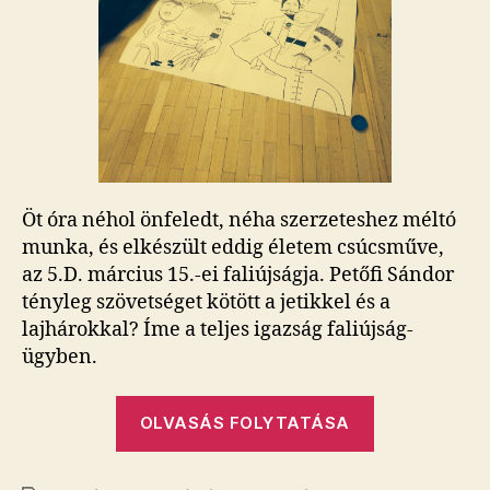
a
tiéd?
bejegyzéshez
Öt óra néhol önfeledt, néha szerzeteshez méltó
munka, és elkészült eddig életem csúcsműve,
az 5.D. március 15.-ei faliújságja. Petőfi Sándor
tényleg szövetséget kötött a jetikkel és a
lajhárokkal? Íme a teljes igazság faliújság-
ügyben.
„​
OLVASÁS FOLYTATÁSA
Az
én