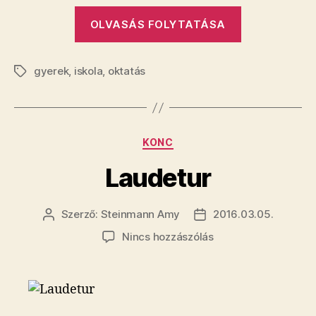
„A
OLVASÁS FOLYTATÁSA
szülő
vagy
gyerek
,
iskola
,
oktatás
az
Címkék
iskola
betegít?”
Kategóriák
KONC
Laudetur
Szerző:
Steinmann Amy
2016.03.05.
Bejegyzés
Bejegyzés
szerzője
dátuma
a(z)
Nincs hozzászólás
Laudetur
bejegyzéshez