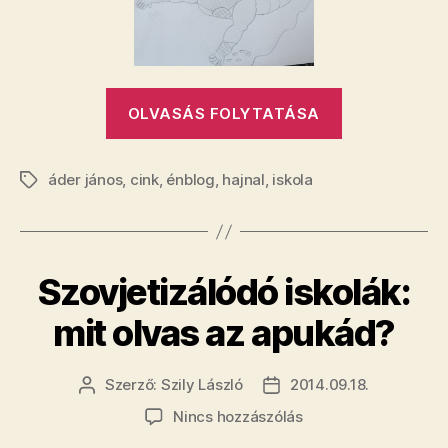
„Hová
OLVASÁS FOLYTATÁSA
tűnt
Áder
áder jános
,
cink
,
énblog
,
hajnal
,
iskola
János?”
Címkék
​Szovjetizálódó iskolák:
mit olvas az apukád?
Szerző:
Szily László
2014.09.18.
Bejegyzés
Bejegyzés
szerzője
dátuma
a(z)
Nincs hozzászólás