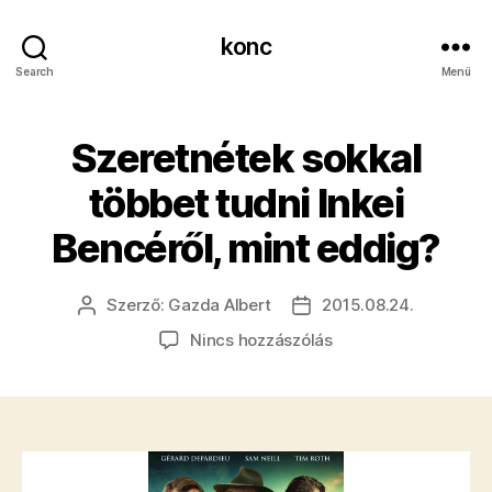
konc
Search
Menü
Szeretnétek sokkal
többet tudni Inkei
Bencéről, mint eddig?
Szerző:
Gazda Albert
2015.08.24.
Bejegyzés
Bejegyzés
szerzője
dátuma
a(z)
Nincs hozzászólás
Szeretnétek
sokkal
többet
tudni
Inkei
Bencéről,