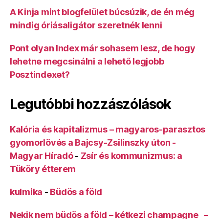
A Kinja mint blogfelület búcsúzik, de én még
mindig óriásaligátor szeretnék lenni
Pont olyan Index már sohasem lesz, de hogy
lehetne megcsinálni a lehető legjobb
Posztindexet?
Legutóbbi hozzászólások
Kalória és kapitalizmus – magyaros-parasztos
gyomorlövés a Bajcsy-Zsilinszky úton -
Magyar Híradó
-
Zsír és kommunizmus: a
Tüköry étterem
kulmika
-
Büdös a föld
Nekik nem büdös a föld – kétkezi champagne –