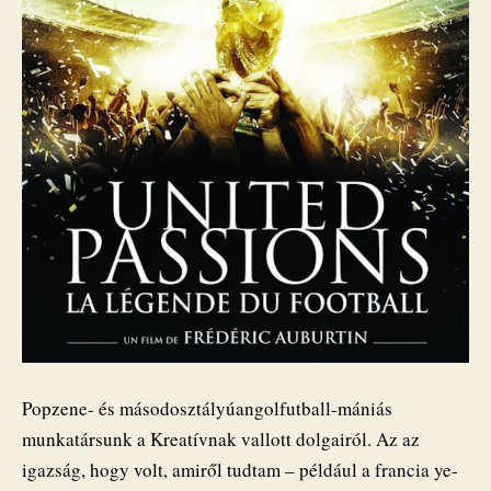
Popzene- és másodosztályúangolfutball-mániás
munkatársunk a Kreatívnak vallott dolgairól. Az az
igazság, hogy volt, amiről tudtam – például a francia ye-