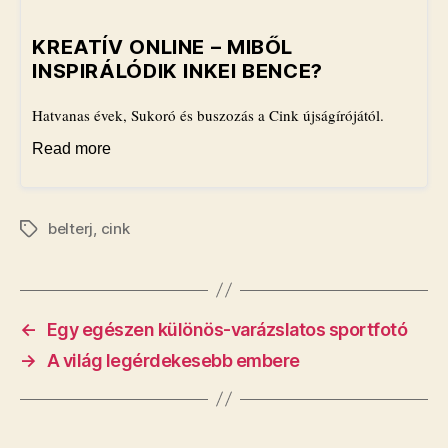
KREATÍV ONLINE – MIBŐL
INSPIRÁLÓDIK INKEI BENCE?
Hatvanas évek, Sukoró és buszozás a Cink újságírójától.
Read more
belterj
,
cink
Címkék
←
Egy egészen különös-varázslatos sportfotó
→
A világ legérdekesebb embere