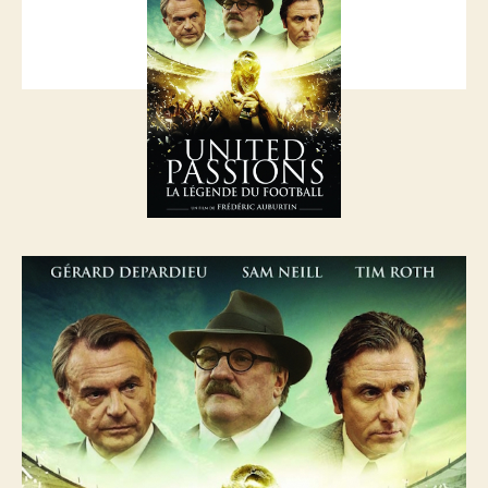
mint
eddig?
bejegyzéshez