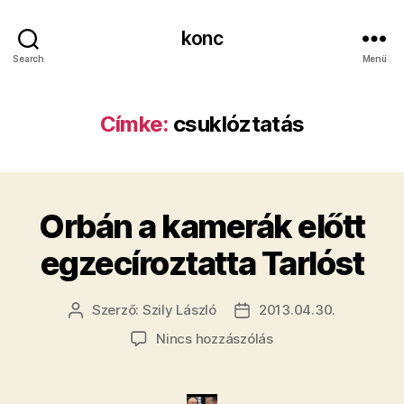
konc
Search
Menü
Címke:
csuklóztatás
Orbán a kamerák előtt
egzecíroztatta Tarlóst
Szerző:
Szily László
2013.04.30.
Bejegyzés
Bejegyzés
szerzője
dátuma
a(z)
Nincs hozzászólás
Orbán
a
kamerák