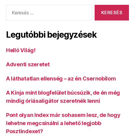
Keresés:
Legutóbbi bejegyzések
Helló Világ!
Adventi szeretet
A láthatatlan ellenség – az én Csernobilom
A Kinja mint blogfelület búcsúzik, de én még
mindig óriásaligátor szeretnék lenni
Pont olyan Index már sohasem lesz, de hogy
lehetne megcsinálni a lehető legjobb
Posztindexet?