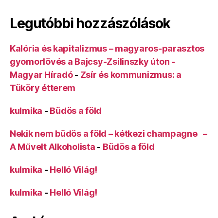
Legutóbbi hozzászólások
Kalória és kapitalizmus – magyaros-parasztos
gyomorlövés a Bajcsy-Zsilinszky úton -
Magyar Híradó
-
Zsír és kommunizmus: a
Tüköry étterem
kulmika
-
Büdös a föld
Nekik nem büdös a föld – kétkezi champagne –
A Művelt Alkoholista
-
Büdös a föld
kulmika
-
Helló Világ!
kulmika
-
Helló Világ!