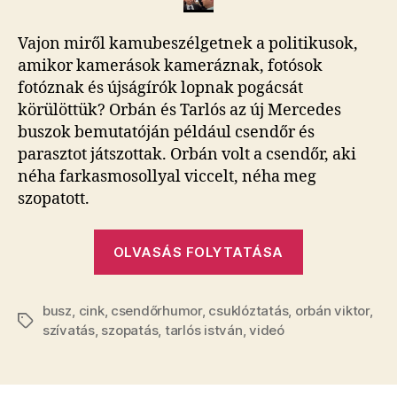
előtt
egzecíroztatta
Vajon miről kamubeszélgetnek a politikusok,
Tarlóst
amikor kamerások kameráznak, fotósok
bejegyzéshez
fotóznak és újságírók lopnak pogácsát
körülöttük? Orbán és Tarlós az új Mercedes
buszok bemutatóján például csendőr és
parasztot játszottak. Orbán volt a csendőr, aki
néha farkasmosollyal viccelt, néha meg
szopatott.
„Orbán
OLVASÁS FOLYTATÁSA
a
kamerák
busz
,
cink
,
csendőrhumor
,
csuklóztatás
,
orbán viktor
előtt
,
Címkék
szívatás
,
szopatás
,
tarlós istván
,
videó
egzecíroztat
Tarlóst”