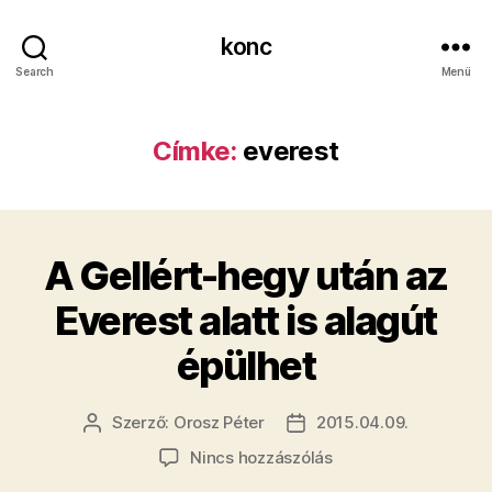
konc
Search
Menü
Címke:
everest
A Gellért-hegy után az
Everest alatt is alagút
épülhet
Szerző:
Orosz Péter
2015.04.09.
Bejegyzés
Bejegyzés
szerzője
dátuma
a(z)
Nincs hozzászólás
A