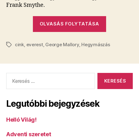
Frank Smythe.
„George
OLVASÁS FOLYTATÁSA
Mallory-
t
cink
,
everest
,
George Mallory
,
Hegymászás
már
Címkék
1936-
ban
megtalálták
Keresés:
Legutóbbi bejegyzések
Helló Világ!
Adventi szeretet