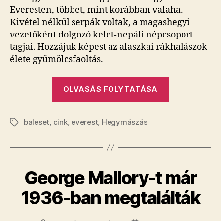
Everesten, többet, mint korábban valaha.
Kivétel nélkül serpák voltak, a magashegyi
vezetőként dolgozó kelet-nepáli népcsoport
tagjai. Hozzájuk képest az alaszkai rákhalászok
élete gyümölcsfaoltás.
„A
OLVASÁS FOLYTATÁSA
világ
legveszélye
baleset
,
cink
,
everest
,
Hegymászás
munkája
Címkék
serpának
lenni
az
George Mallory-t már
Everesten”
1936-ban megtalálták