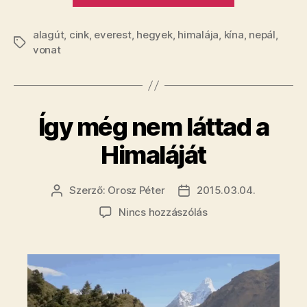
hegy
alagút
,
cink
,
everest
,
hegyek
,
himalája
,
kína
után
,
nepál
,
Címkék
vonat
az
Everest
alatt
is
Így még nem láttad a
alagút
épülhet”
Himaláját
Szerző:
Orosz Péter
2015.03.04.
Bejegyzés
Bejegyzés
szerzője
dátuma
a(z)
Nincs hozzászólás
Így
még
nem
láttad
a
Himaláját