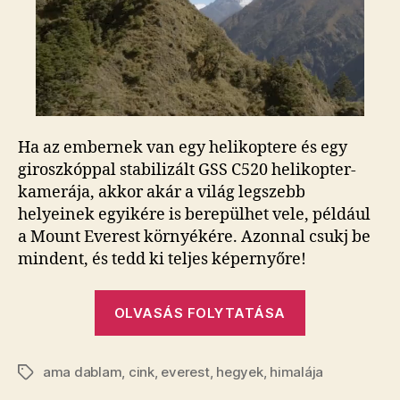
bejegyzéshez
Ha az embernek van egy helikoptere és egy
giroszkóppal stabilizált GSS C520 helikopter-
kamerája, akkor akár a világ legszebb
helyeinek egyikére is berepülhet vele, például
a Mount Everest környékére. Azonnal csukj be
mindent, és tedd ki teljes képernyőre!
„Így
OLVASÁS FOLYTATÁSA
még
nem
ama dablam
,
cink
,
everest
,
hegyek
,
himalája
láttad
Címkék
a