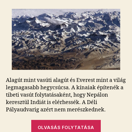
Gellért-
hegy
után
az
Everest
alatt
is
alagút
épülhet
bejegyzéshez
Alagút mint vasúti alagút és Everest mint a világ
legmagasabb hegycsúcsa. A kínaiak építenék a
tibeti vasút folytatásaként, hogy Nepálon
keresztül Indiát is elérhessék. A Déli
Pályaudvarig azért nem merészkednek.
„A
OLVASÁS FOLYTATÁSA
Gellért-