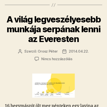
Himaláját”
A világ legveszélyesebb
munkája serpának lenni
az Everesten
Szerző:
Orosz Péter
2014.04.22.
Bejegyzés
Bejegyzés
szerzője
dátuma
a(z)
Nincs hozzászólás
A
világ
legveszélyesebb
munkája
serpának
lenni
az
Everesten
16 hegymászót ölt meg pénteken egy lavina az
bejegyzéshez