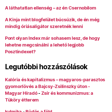
A láthatatlan ellenség – az én Csernobilom
A Kinja mint blogfelület búcsúzik, de én még
mindig óriásaligátor szeretnék lenni
Pont olyan Index már sohasem lesz, de hogy
lehetne megcsinálni a lehető legjobb
Posztindexet?
Legutóbbi hozzászólások
Kalória és kapitalizmus – magyaros-parasztos
gyomorlövés a Bajcsy-Zsilinszky úton -
Magyar Híradó
-
Zsír és kommunizmus: a
Tüköry étterem
kulmika
-
Büdös a föld