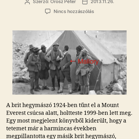
Szerző:
Orosz Péter
2013.11.26.
Bejegyzés
Bejegyzés
szerzője
dátuma
a(z)
Nincs hozzászólás
George
Mallory-
t
már
1936-
ban
megtalálták
bejegyzéshez
A brit hegymászó 1924-ben tűnt el a Mount
Everest csúcsa alatt, holtteste 1999-ben lett meg.
Egy most megjelent könyvből kiderült, hogy a
tetemet már a harmincas években
megpillantotta egy másik brit hegymászó,