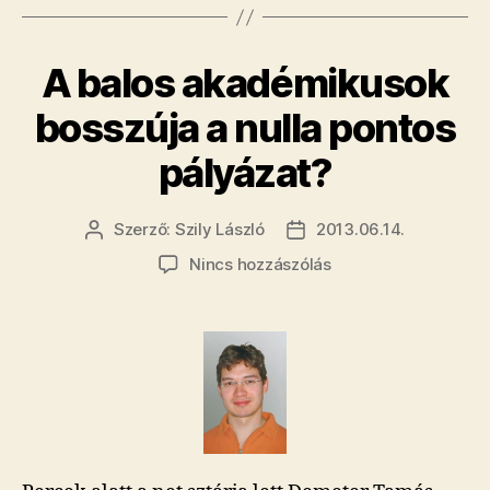
A balos akadémikusok
bosszúja a nulla pontos
pályázat?
Szerző:
Szily László
2013.06.14.
Bejegyzés
Bejegyzés
szerzője
dátuma
a(z)
Nincs hozzászólás
A
balos
akadémikusok
bosszúja
a
nulla
pontos
pályázat?
bejegyzéshez