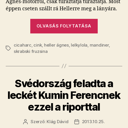
Ágnes-motorról, csak túráztatja túráztatja. Most
éppen cseten szállt rá Hellerre meg a lányára.
„​
OLVASÁS FOLYTATÁSA
A
nap
cicaharc
,
cink
,
heller ágnes
,
lelkylola
,
mandiner
mániákusa
,
Címkék
skrabski fruzsina
Skrabski
Fruzsina”
Svédország feladta a
leckét Kumin Ferencnek
ezzel a riporttal
Szerző:
Klág Dávid
2013.10.25.
Bejegyzés
Bejegyzés