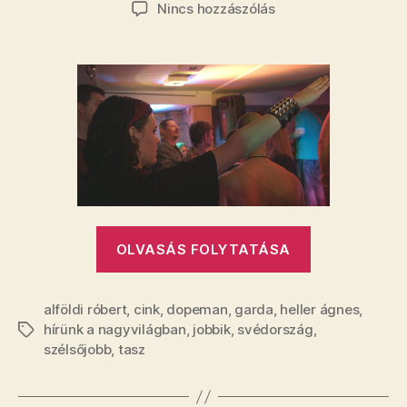
szerzője
dátuma
a(z)
Nincs hozzászólás
Svédország
feladta
a
leckét
Kumin
Ferencnek
ezzel
a
riporttal
bejegyzéshez
„Svédország
OLVASÁS FOLYTATÁSA
feladta
a
alföldi róbert
,
cink
,
dopeman
,
garda
,
heller ágnes
leckét
,
hírünk a nagyvilágban
,
jobbik
,
svédország
,
Címkék
Kumin
szélsőjobb
,
tasz
Ferencnek
ezzel