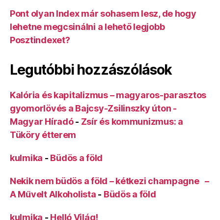
Pont olyan Index már sohasem lesz, de hogy
lehetne megcsinálni a lehető legjobb
Posztindexet?
Legutóbbi hozzászólások
Kalória és kapitalizmus – magyaros-parasztos
gyomorlövés a Bajcsy-Zsilinszky úton -
Magyar Híradó
-
Zsír és kommunizmus: a
Tüköry étterem
kulmika
-
Büdös a föld
Nekik nem büdös a föld – kétkezi champagne –
A Művelt Alkoholista
-
Büdös a föld
kulmika
-
Helló Világ!