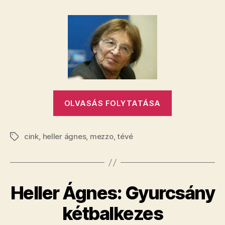
Ágnesnek
végképp
elege
lett
a
barbarizmusból
bejegyzéshez
„Heller
OLVASÁS FOLYTATÁSA
Ágnesnek
végképp
cink
,
heller ágnes
,
mezzo
,
tévé
elege
Címkék
lett
a
barbarizmus
​Heller Ágnes: Gyurcsány
kétbalkezes