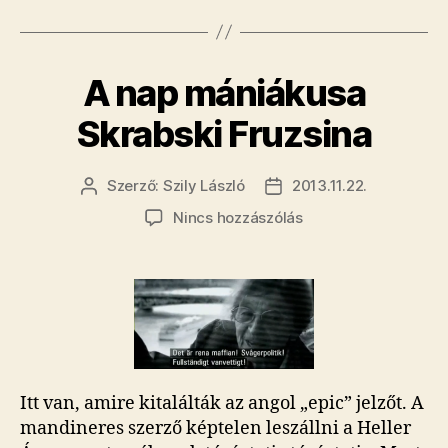
miniszterel
volt”
​A nap mániákusa
Skrabski Fruzsina
Szerző:
Szily László
2013.11.22.
Bejegyzés
Bejegyzés
szerzője
dátuma
a(z)
Nincs hozzászólás
A
nap
mániákusa
Skrabski
Fruzsina
bejegyzéshez
Itt van, amire kitalálták az angol „epic” jelzőt. A
mandineres szerző képtelen leszállni a Heller