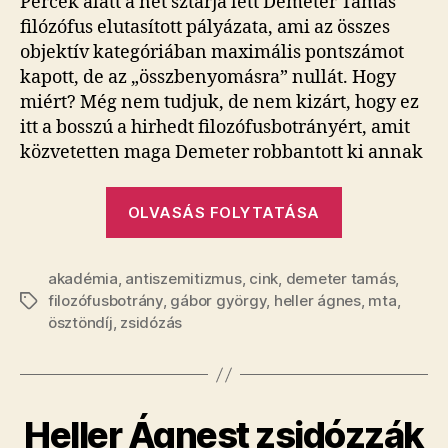
Percek alatt a net sztárja lett Demeter Tamás
filózófus elutasított pályázata, ami az összes
objektív kategóriában maximális pontszámot
kapott, de az „összbenyomásra” nullát. Hogy
miért? Még nem tudjuk, de nem kizárt, hogy ez
itt a bosszú a hirhedt filozófusbotrányért, amit
közvetetten maga Demeter robbantott ki annak
„A
OLVASÁS FOLYTATÁSA
balos
akadémikus
akadémia
,
antiszemitizmus
,
cink
,
demeter tamás
bosszúja
,
filozófusbotrány
,
gábor györgy
,
heller ágnes
,
mta
,
Címkék
a
ösztöndíj
,
zsidózás
nulla
pontos
pályázat?”
Heller Ágnest zsidózzák