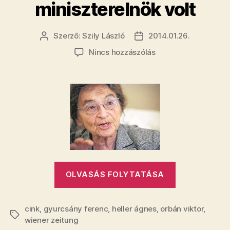
miniszterelnök volt
Szerző:
Szily László
2014.01.26.
Bejegyzés
Bejegyzés
szerzője
dátuma
a(z)
Nincs hozzászólás
Heller
Ágnes:
Gyurcsány
kétbalkezes
miniszterelnök
volt
bejegyzéshez
„​
OLVASÁS FOLYTATÁSA
Heller
Ágnes:
cink
,
gyurcsány ferenc
,
heller ágnes
,
orbán viktor
Gyurcsány
,
Címkék
wiener zeitung
kétbalkezes