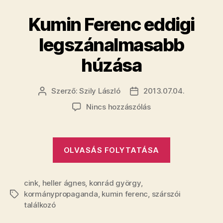
a
riporttal”
Kumin Ferenc eddigi
legszánalmasabb
húzása
Szerző:
Szily László
2013.07.04.
Bejegyzés
Bejegyzés
szerzője
dátuma
a(z)
Nincs hozzászólás
Kumin
Ferenc
eddigi
„Kumin
OLVASÁS FOLYTATÁSA
legszánalmasabb
Ferenc
húzása
eddigi
bejegyzéshez
cink
,
heller ágnes
,
konrád györgy
,
legszánalm
kormánypropaganda
,
kumin ferenc
,
szárszói
Címkék
húzása”
találkozó