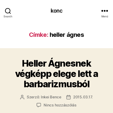
konc
Search
Menü
Címke:
heller ágnes
Heller Ágnesnek
végképp elege lett a
barbarizmusból
Szerző:
Inkei Bence
2015.03.17.
Bejegyzés
Bejegyzés
szerzője
dátuma
a(z)
Nincs hozzászólás
Heller