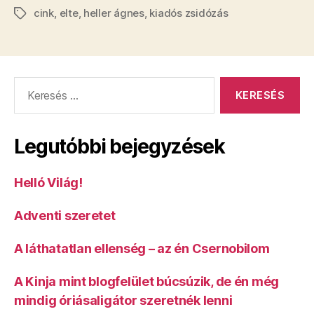
cink
,
elte
,
heller ágnes
,
kiadós zsidózás
a
Címkék
magyar
hallgatók”
Keresés:
Legutóbbi bejegyzések
Helló Világ!
Adventi szeretet
A láthatatlan ellenség – az én Csernobilom
A Kinja mint blogfelület búcsúzik, de én még
mindig óriásaligátor szeretnék lenni