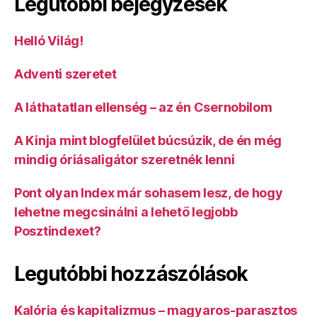
Legutóbbi bejegyzések
Helló Világ!
Adventi szeretet
A láthatatlan ellenség – az én Csernobilom
A Kinja mint blogfelület búcsúzik, de én még
mindig óriásaligátor szeretnék lenni
Pont olyan Index már sohasem lesz, de hogy
lehetne megcsinálni a lehető legjobb
Posztindexet?
Legutóbbi hozzászólások
Kalória és kapitalizmus – magyaros-parasztos