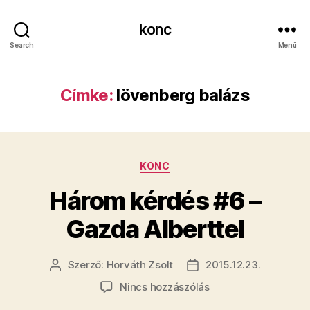
konc
Search
Menü
Címke:
lövenberg balázs
Kategóriák
KONC
Három kérdés #6 –
Gazda Alberttel
Szerző:
Horváth Zsolt
2015.12.23.
Bejegyzés
Bejegyzés
szerzője
dátuma
a(z)
Nincs hozzászólás
Három