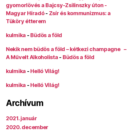
gyomorlövés a Bajcsy-Zsilinszky úton -
Magyar Híradó
-
Zsír és kommunizmus: a
Tüköry étterem
kulmika
-
Büdös a föld
Nekik nem büdös a föld – kétkezi champagne –
A Művelt Alkoholista
-
Büdös a föld
kulmika
-
Helló Világ!
kulmika
-
Helló Világ!
Archívum
2021. január
2020. december