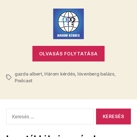
kérdés
#6
–
Gazda
Alberttel
bejegyzéshez
„Három
OLVASÁS FOLYTATÁSA
kérdés
#6
gazda albert
,
Három kérdés
,
lövenberg balázs
–
,
Címkék
Podcast
Gazda
Alberttel”
Keresés: