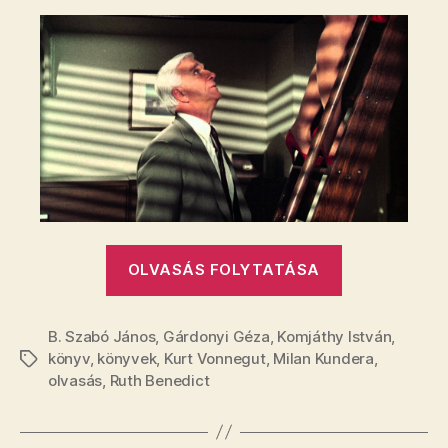
bejegyzéshez
„Hat
OLVASÁS FOLYTATÁSA
könyv”
B. Szabó János
,
Gárdonyi Géza
,
Komjáthy István
,
könyv
,
könyvek
,
Kurt Vonnegut
,
Milan Kundera
,
Címkék
olvasás
,
Ruth Benedict