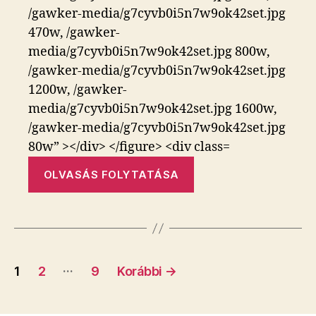
„Vasgyűjtés”
OLVASÁS FOLYTATÁSA
Bejegyzés
…
1
2
9
Korábbi
→
navigáció