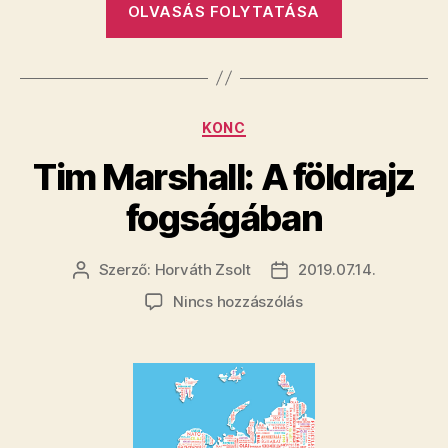
OLVASÁS FOLYTATÁSA
szeretet”
Kategóriák
KONC
Tim Marshall: A földrajz
fogságában
Szerző:
Horváth Zsolt
2019.07.14.
Bejegyzés
Bejegyzés
szerzője
dátuma
a(z)
Nincs hozzászólás
Tim
Marshall:
A
földrajz
fogságában
bejegyzéshez