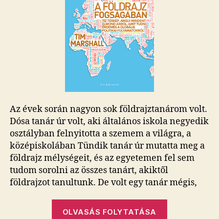
Az évek során nagyon sok földrajztanárom volt.
Dósa tanár úr volt, aki általános iskola negyedik
osztályban felnyitotta a szemem a világra, a
középiskolában Tündik tanár úr mutatta meg a
földrajz mélységeit, és az egyetemen fel sem
tudom sorolni az összes tanárt, akiktől
földrajzot tanultunk. De volt egy tanár mégis,
„Tim
OLVASÁS FOLYTATÁSA
Marshall: