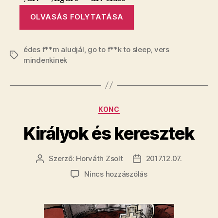
„Egy
OLVASÁS FOLYTATÁSA
valódi
meséskönyv”
édes f**m aludjál
,
go to f**k to sleep
,
vers
Címkék
mindenkinek
Kategóriák
KONC
Királyok és keresztek
Szerző:
Horváth Zsolt
2017.12.07.
Bejegyzés
Bejegyzés
szerzője
dátuma
a(z)
Nincs hozzászólás
Királyok
és
keresztek
bejegyzéshez