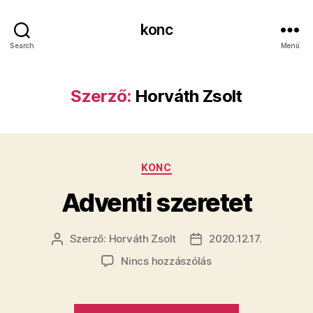
konc
Search
Menü
Szerző:
Horváth Zsolt
Kategóriák
KONC
Adventi szeretet
Szerző:
Horváth Zsolt
2020.12.17.
Bejegyzés
Bejegyzés
szerzője
dátuma
a(z)
Nincs hozzászólás
Adventi
szeretet
bejegyzéshez
„Adventi