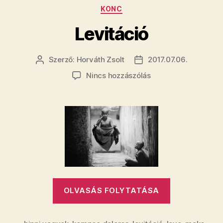
Kategóriák
KONC
Levitáció
Szerző:
Horváth Zsolt
2017.07.06.
Bejegyzés
Bejegyzés
szerzője
dátuma
a(z)
Nincs hozzászólás
Levitáció
bejegyzéshez
„Levitáció”
OLVASÁS FOLYTATÁSA