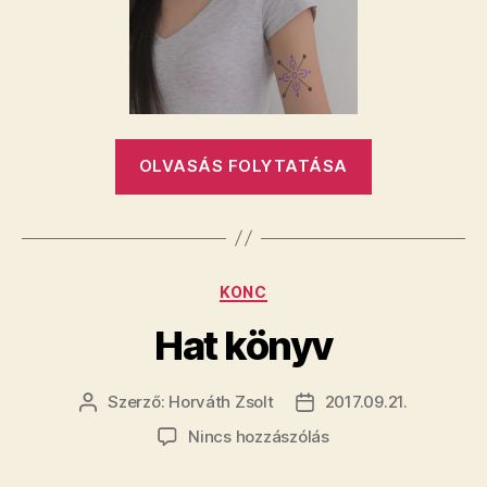
„Tetoválás
OLVASÁS FOLYTATÁSA
diabéteszes
Kategóriák
KONC
Hat könyv
Szerző:
Horváth Zsolt
2017.09.21.
Bejegyzés
Bejegyzés
szerzője
dátuma
a(z)
Nincs hozzászólás
Hat
könyv