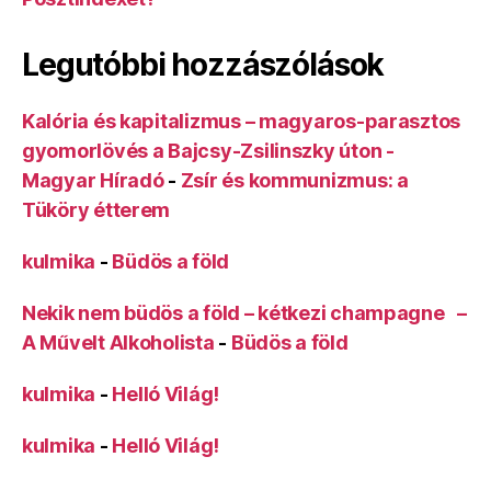
Legutóbbi hozzászólások
Kalória és kapitalizmus – magyaros-parasztos
gyomorlövés a Bajcsy-Zsilinszky úton -
Magyar Híradó
-
Zsír és kommunizmus: a
Tüköry étterem
kulmika
-
Büdös a föld
Nekik nem büdös a föld – kétkezi champagne –
A Művelt Alkoholista
-
Büdös a föld
kulmika
-
Helló Világ!
kulmika
-
Helló Világ!