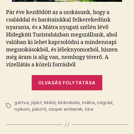
Pár éve kezdődött az a szokásunk, hogy a
családdal és barátainkkal felkerekedünk
nyaranta, és a Mátra nyugati szélén lévő
Hidegkúti Turistaházban megszállunk, ahol
valóban ki lehet kapcsolódni a mindennapi
megszokásokból, és léleknyomorból, hiszen
még áram is alig van, nemhogy térerő. A
vízellátás a közeli forrásból
„Kilátó
OLVASÁS FOLYTATÁSA
a
mindenek
gortva
,
jójárt
,
kilátó
,
kirándulás
,
mátra
,
nógrád
felett”
,
Címkék
nyikom
,
pásztó
,
szuper emberek
,
túra