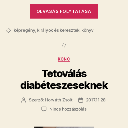
„Királyok
OLVASÁS FOLYTATÁSA
és
keresztek”
képregény
,
királyok és keresztek
,
könyv
Címkék
Kategóriák
KONC
Tetoválás
diabéteszeseknek
Szerző:
Horváth Zsolt
2017.11.28.
Bejegyzés
Bejegyzés
szerzője
dátuma
a(z)
Nincs hozzászólás
Tetoválás
diabéteszeseknek
bejegyzéshez