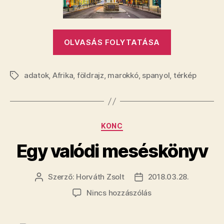
bejegyzéshez
„A
OLVASÁS FOLYTATÁSA
világ
legrövidebb
adatok
,
Afrika
,
földrajz
,
marokkó
,
spanyol
,
országhatár
térkép
Címkék
Kategóriák
KONC
Egy valódi meséskönyv
Szerző:
Horváth Zsolt
2018.03.28.
Bejegyzés
Bejegyzés
szerzője
dátuma
a(z)
Nincs hozzászólás
Egy
valódi