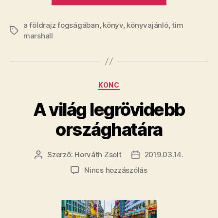
A
a földrajz fogságában
,
könyv
,
könyvajánló
földrajz
,
tim
Címkék
marshall
fogságában”
Kategóriák
KONC
A világ legrövidebb
országhatára
Szerző:
Horváth Zsolt
2019.03.14.
Bejegyzés
Bejegyzés
szerzője
dátuma
a(z)
Nincs hozzászólás
A
világ
legrövidebb
országhatára