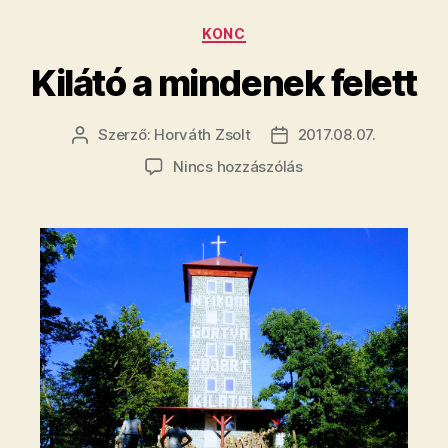
Kategóriák
KONC
Kilátó a mindenek felett
Szerző:
Horváth Zsolt
2017.08.07.
Bejegyzés
Bejegyzés
szerzője
dátuma
a(z)
Nincs hozzászólás
Kilátó
a
mindenek
felett
bejegyzéshez