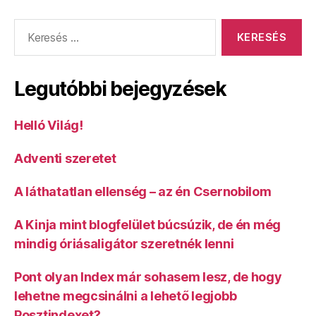
Keresés:
Legutóbbi bejegyzések
Helló Világ!
Adventi szeretet
A láthatatlan ellenség – az én Csernobilom
A Kinja mint blogfelület búcsúzik, de én még
mindig óriásaligátor szeretnék lenni
Pont olyan Index már sohasem lesz, de hogy
lehetne megcsinálni a lehető legjobb
Posztindexet?