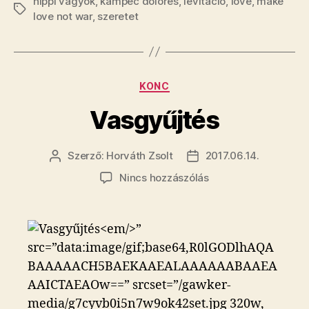
hippi vagyok
,
kampec dolores
,
levitáció
,
love
,
make
Címkék
love not war
,
szeretet
Kategóriák
KONC
Vasgyűjtés
Szerző:
Horváth Zsolt
2017.06.14.
Bejegyzés
Bejegyzés
szerzője
dátuma
a(z)
Nincs hozzászólás
Vasgyűjtés
bejegyzéshez