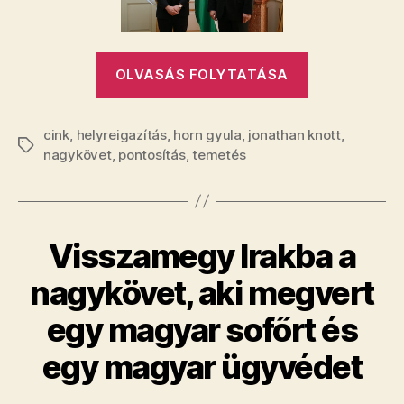
árnyékba
húzódott
Horn
„Bréking:
temetésén!
OLVASÁS FOLYTATÁSA
bejegyzéshez
a
brit
cink
,
helyreigazítás
,
horn gyula
,
jonathan knott
nagykövet
,
Címkék
nagykövet
,
pontosítás
,
temetés
csak
az
árnyékba
húzódott
Visszamegy Irakba a
Horn
temetésén!”
nagykövet, aki megvert
egy magyar sofőrt és
egy magyar ügyvédet