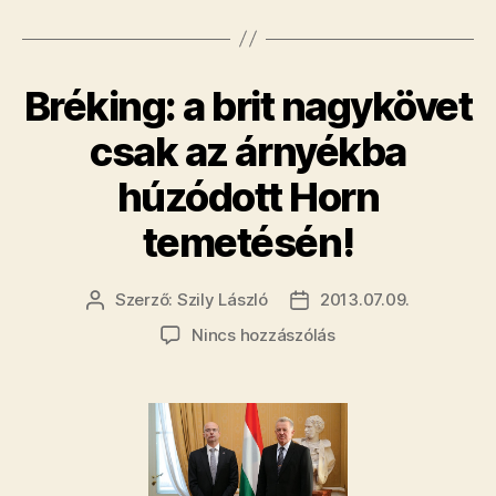
John
McCain
Budapestre”
Bréking: a brit nagykövet
csak az árnyékba
húzódott Horn
temetésén!
Szerző:
Szily László
2013.07.09.
Bejegyzés
Bejegyzés
szerzője
dátuma
a(z)
Nincs hozzászólás
Bréking:
a
brit
nagykövet
csak
az