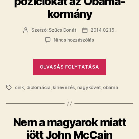
pozíciókat az Obama-
kormány
Szerző:
Szűcs Donát
2014.02.15.
Bejegyzés
Bejegyzés
szerzője
dátuma
a(z)
Nincs hozzászólás
Így
osztja
a
„Így
OLVASÁS FOLYTATÁSA
nagyköveti
osztja
pozíciókat
a
az
cink
,
diplomácia
,
kinevezés
,
nagykövet
Obama-
,
obama
nagyköveti
Címkék
kormány
pozíciókat
bejegyzéshez
az
Obama-
Nem a magyarok miatt
kormány”
jött John McCain