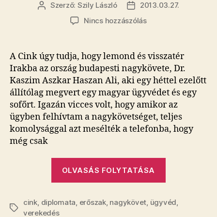
Szerző:
Szily László
2013.03.27.
Bejegyzés
Bejegyzés
szerzője
dátuma
a(z)
Nincs hozzászólás
Visszamegy
Irakba
a
A Cink úgy tudja, hogy lemond és visszatér
nagykövet,
Irakba az ország budapesti nagykövete, Dr.
aki
Kaszim Aszkar Haszan Ali, aki egy héttel ezelőtt
megvert
állítólag megvert egy magyar ügyvédet és egy
egy
sofőrt. Igazán vicces volt, hogy amikor az
magyar
ügyben felhívtam a nagykövetséget, teljes
sofőrt
és
komolysággal azt mesélték a telefonba, hogy
egy
még csak
magyar
ügyvédet
„Visszamegy
bejegyzéshez
OLVASÁS FOLYTATÁSA
Irakba
a
cink
,
diplomata
,
erőszak
,
nagykövet
,
ügyvéd
nagykövet,
,
Címkék
verekedés
aki