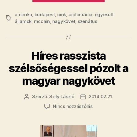
alkalmatlan
amerika
,
budapest
,
cink
,
diplomácia
,
egyesült
nagykövetje
Címkék
államok
,
mccain
,
nagykövet
,
szenátus
elutasításár
kéri
a
szenátust”
Híres rasszista
szélsőségessel pózolt a
magyar nagykövet
Szerző:
Szily László
2014.02.21.
Bejegyzés
Bejegyzés
szerzője
dátuma
a(z)
Nincs hozzászólás
Híres
rasszista
szélsőségessel
pózolt