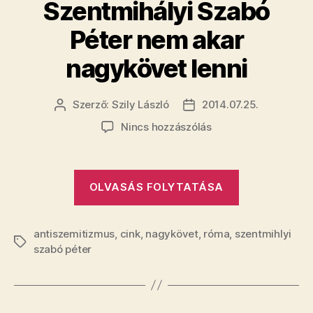
​Szentmihályi Szabó
János
csak
Péter nem akar
egy
nagykövet lenni
lehet”
Szerző:
Szily László
2014.07.25.
Bejegyzés
Bejegyzés
szerzője
dátuma
a(z)
Nincs hozzászólás
Szentmihályi
Szabó
„​
OLVASÁS FOLYTATÁSA
Péter
Szentmihály
nem
Szabó
akar
antiszemitizmus
,
cink
,
nagykövet
,
róma
nagykövet
,
szentmihlyi
Péter
Címkék
szabó péter
lenni
nem
bejegyzéshez
akar
nagykövet
lenni”