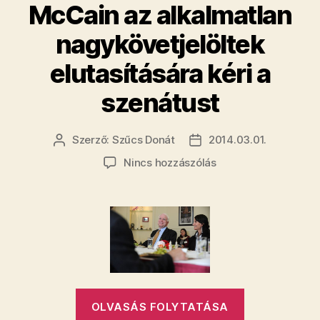
McCain az alkalmatlan
nagykövetjelöltek
elutasítására kéri a
szenátust
Szerző:
Szűcs Donát
2014.03.01.
Bejegyzés
Bejegyzés
szerzője
dátuma
a(z)
Nincs hozzászólás
McCain
az
alkalmatlan
nagykövetjelöltek
elutasítására
kéri
a
szenátust
„McCain
bejegyzéshez
OLVASÁS FOLYTATÁSA
az