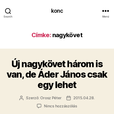
konc
Search
Menü
Címke:
nagykövet
Új nagykövet három is
van, de Áder János csak
egy lehet
Szerző:
Orosz Péter
2015.04.28.
Bejegyzés
Bejegyzés
szerzője
dátuma
a(z)
Nincs hozzászólás
Új