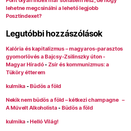
Pont olyan Index már sohasem lesz, de hogy
lehetne megcsinálni a lehető legjobb
Posztindexet?
Legutóbbi hozzászólások
Kalória és kapitalizmus – magyaros-parasztos
gyomorlövés a Bajcsy-Zsilinszky úton -
Magyar Híradó
-
Zsír és kommunizmus: a
Tüköry étterem
kulmika
-
Büdös a föld
Nekik nem büdös a föld – kétkezi champagne –
A Művelt Alkoholista
-
Büdös a föld
kulmika
-
Helló Világ!