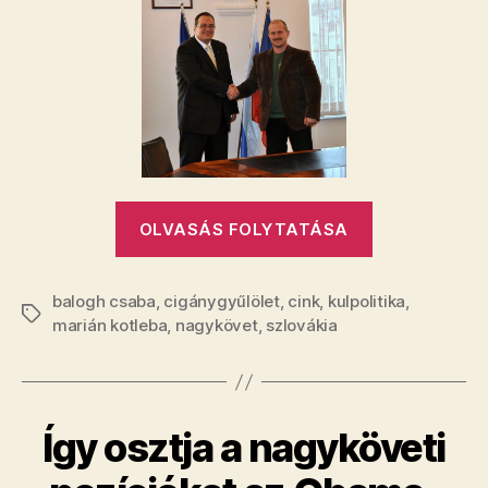
a
magyar
nagykövet
bejegyzéshez
„Híres
OLVASÁS FOLYTATÁSA
rasszista
szélsőségess
balogh csaba
,
cigánygyűlölet
,
cink
,
kulpolitika
pózolt
,
Címkék
marián kotleba
,
nagykövet
,
szlovákia
a
magyar
nagykövet”
Így osztja a nagyköveti