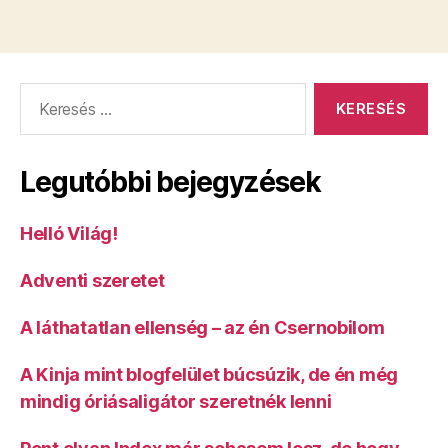
megvert
egy
magyar
Keresés:
sofőrt
és
egy
Legutóbbi bejegyzések
magyar
ügyvédet”
Helló Világ!
Adventi szeretet
A láthatatlan ellenség – az én Csernobilom
A Kinja mint blogfelület búcsúzik, de én még
mindig óriásaligátor szeretnék lenni