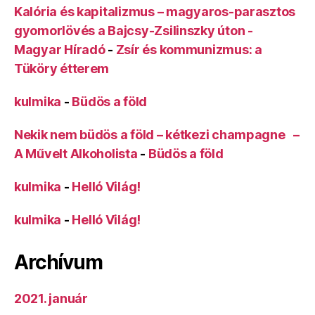
Kalória és kapitalizmus – magyaros-parasztos
gyomorlövés a Bajcsy-Zsilinszky úton -
Magyar Híradó
-
Zsír és kommunizmus: a
Tüköry étterem
kulmika
-
Büdös a föld
Nekik nem büdös a föld – kétkezi champagne –
A Művelt Alkoholista
-
Büdös a föld
kulmika
-
Helló Világ!
kulmika
-
Helló Világ!
Archívum
2021. január