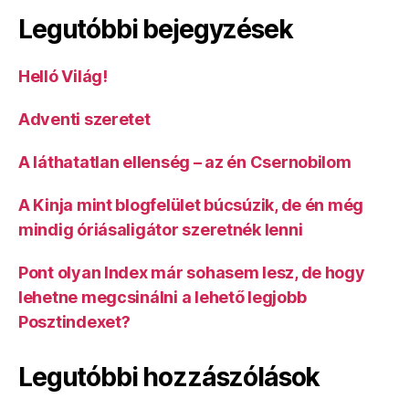
Legutóbbi bejegyzések
Helló Világ!
Adventi szeretet
A láthatatlan ellenség – az én Csernobilom
A Kinja mint blogfelület búcsúzik, de én még
mindig óriásaligátor szeretnék lenni
Pont olyan Index már sohasem lesz, de hogy
lehetne megcsinálni a lehető legjobb
Posztindexet?
Legutóbbi hozzászólások