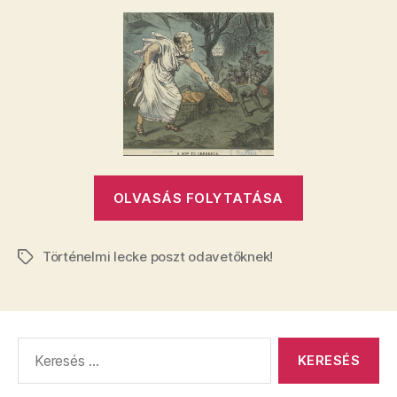
bejegyzéshez
„TOLMÁCSO
OLVASÁS FOLYTATÁSA
KÉREK!”
Történelmi lecke poszt odavetőknek!
Címkék
Keresés: