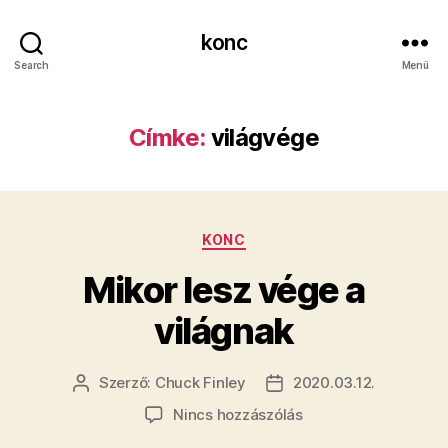
konc
Search
Menü
Címke:
világvége
Kategóriák
KONC
Mikor lesz vége a
világnak
Szerző:
Chuck Finley
2020.03.12.
Bejegyzés
Bejegyzés
szerzője
dátuma
a(z)
Nincs hozzászólás
Mikor