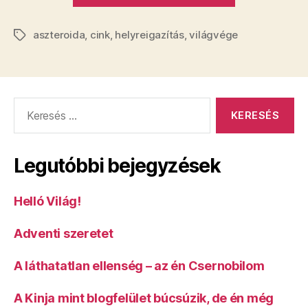
leközölték
aszteroida
,
cink
,
helyreigazítás
,
világvége
az
Címkék
Univerzum
történeténe
legjobb
Keresés:
helyreigazít
Legutóbbi bejegyzések
Helló Világ!
Adventi szeretet
A láthatatlan ellenség – az én Csernobilom
A Kinja mint blogfelület búcsúzik, de én még