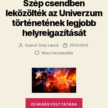
Szép csendben
leközölték az Univerzum
történetének legjobb
helyreigazítását
Szerző:
Szily László
2015.09.15.
Bejegyzés
Bejegyzés
szerzője
dátuma
a(z)
Nincs hozzászólás
Szép
csendben
leközölték
az
Univerzum
történetének
legjobb
helyreigazítását
bejegyzéshez
„Szép
OLVASÁS FOLYTATÁSA
csendben