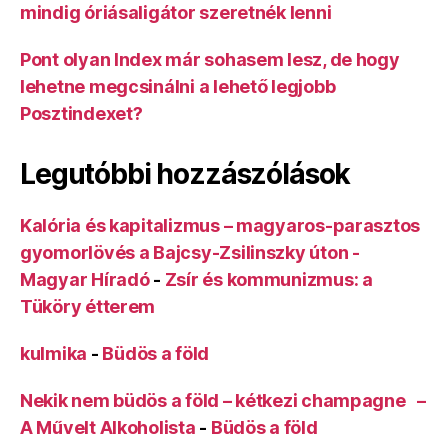
mindig óriásaligátor szeretnék lenni
Pont olyan Index már sohasem lesz, de hogy
lehetne megcsinálni a lehető legjobb
Posztindexet?
Legutóbbi hozzászólások
Kalória és kapitalizmus – magyaros-parasztos
gyomorlövés a Bajcsy-Zsilinszky úton -
Magyar Híradó
-
Zsír és kommunizmus: a
Tüköry étterem
kulmika
-
Büdös a föld
Nekik nem büdös a föld – kétkezi champagne –
A Művelt Alkoholista
-
Büdös a föld