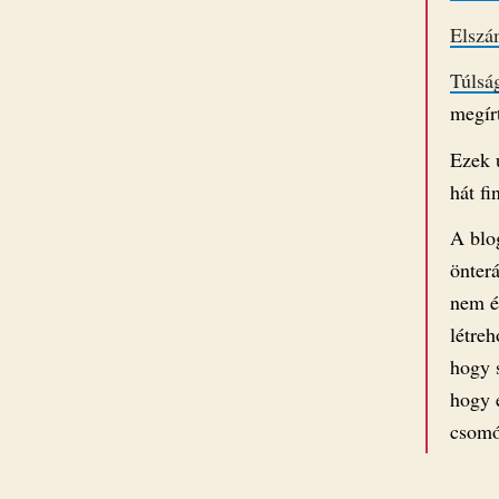
Elszá
Túlsá
megír
Ezek 
hát f
A blo
önterá
nem é
létre
hogy s
hogy e
csomó