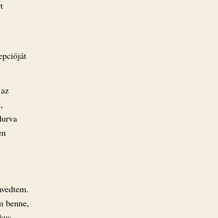
t
epcióját
 az
,
durva
en
nvedtem.
am benne,
ikus