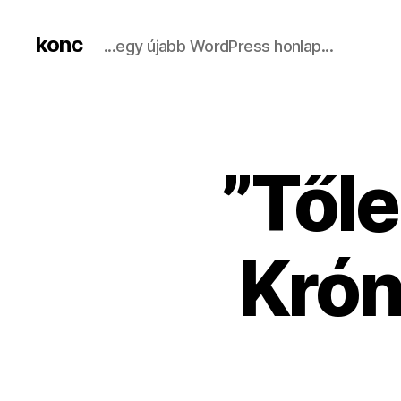
konc
...egy újabb WordPress honlap...
​”Től
Krón