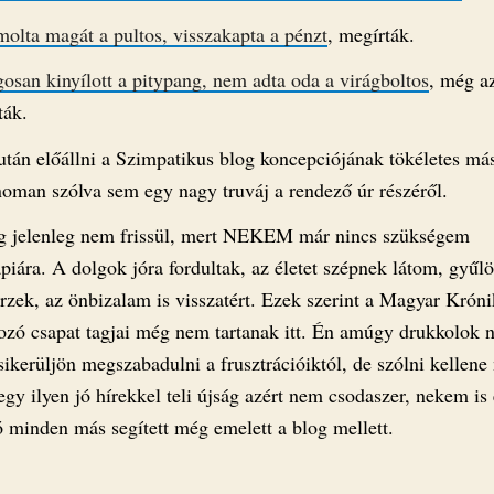
molta magát a pultos, visszakapta a pénzt
, megírták.
gosan kinyílott a pitypang, nem adta oda a virágboltos
, még az
ták.
után előállni a Szimpatikus blog koncepciójának tökéletes más
inoman szólva sem egy nagy truváj a rendező úr részéről.
g jelenleg nem frissül, mert NEKEM már nincs szükségem
piára. A dolgok jóra fordultak, az életet szépnek látom, gyűlö
rzek, az önbizalam is visszatért. Ezek szerint a Magyar Króni
hozó csapat tagjai még nem tartanak itt. Én amúgy drukkolok n
ikerüljön megszabadulni a frusztrációiktól, de szólni kellene
gy ilyen jó hírekkel teli újság azért nem csodaszer, nekem is
 minden más segített még emelett a blog mellett.