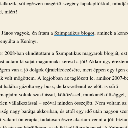
alkozik, sőt egészen megértő szegény lapalapítókkal, mindjár
, miért!
i János vagyok, én írtam a
Szimpatikus blogot
, aminek a konc
lenyúlta a Kerényi.
r 2008-ban elindítottam a Szimpatikus magyarok blogját, ezt
tást adtam ki saját magamnak: keresd a jót! Akkor úgy éreztem
égem van a jó dolgok újrafelfedezésére, mert éppen egy igen 
ak volt mögöttem. A legjobban az taglózott le, amikor 2007-b
 halálra gázolta egy busz, de közvetlenül ez előtt is sűrű
znapjaim voltak szakítással, költözéssel, munkanélküliséggel,
telen vállalkozással – szóval minden összejött. Nem voltam az
iség nagy barátja akkoriban, és ettől egy idő után nagyon sze
t valami önterápia, tudatosan észre akartam venni a jót; bízt
 jó ott van körülöttem, csak fel kell figyelnem rá. A Szimpat