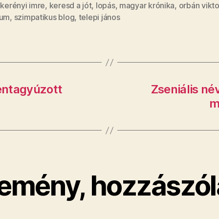
,
kerényi imre
,
keresd a jót
,
lopás
,
magyar krónika
,
orbán vikto
ium
,
szimpatikus blog
,
telepi jános
hentagyúzott
Zseniális né
m
emény, hozzászól