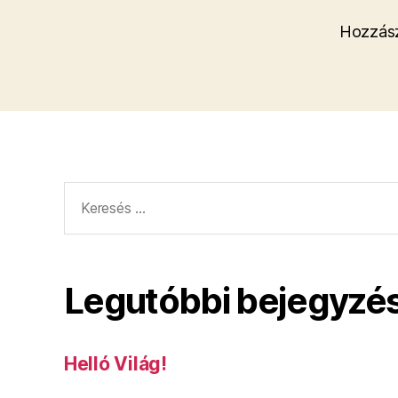
Hozzász
Keresés:
Legutóbbi bejegyzé
Helló Világ!