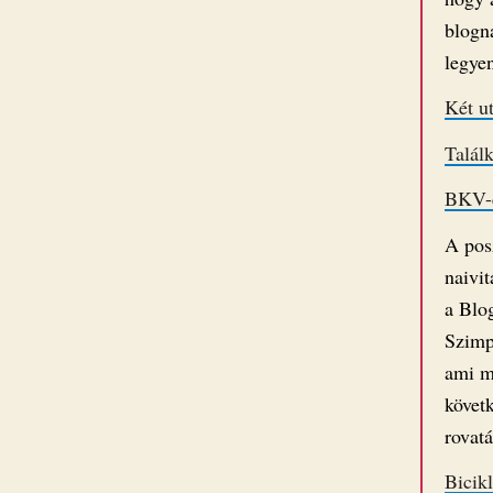
blogna
legye
Két u
Talál
BKV-el
A pos
naivit
a Blo
Szimp
ami m
követ
rovatá
Bicikl