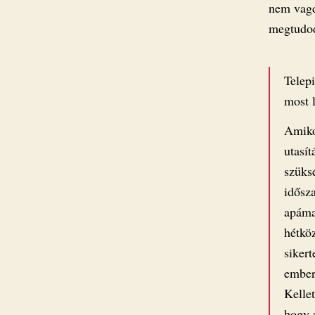
nem vagd
megtudod
Telep
most 
Amiko
utasí
szüks
idősz
apámat
hétkö
siker
ember
Kellet
hogy a