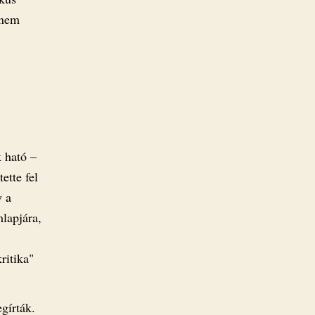
anem
 ható –
ette fel
y a
mlapjára,
ritika"
gírták.