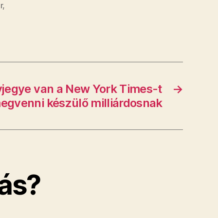
r
,
vjegye van a New York Times-t
→
egvenni készülő milliárdosnak
ás?