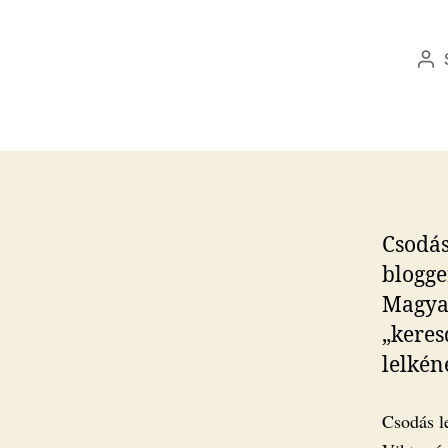
Be
sz
Csodás
blogge
Magyar
„keresd
lelkéne
Csodás le