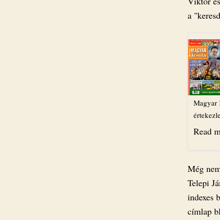
Viktor és
a "keresd
​TEL
ORB
Magyar K
értekezle
Read m
Még nem 
Telepi Já
indexes b
címlap b