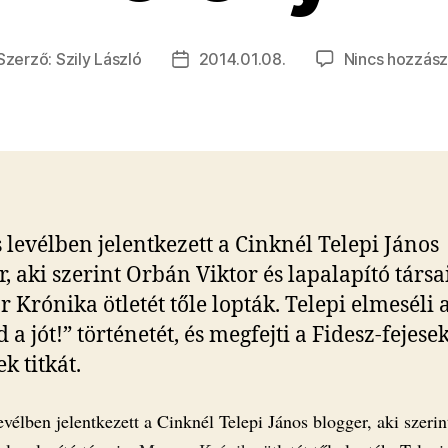
Szerző:
Szily László
2014.01.08.
Nincs hozzász
jegyzés
Bejegyzés
erzője
dátuma
 levélben jelentkezett a Cinknél Telepi János
r, aki szerint Orbán Viktor és lapalapító társa
 Krónika ötletét tőle lopták. Telepi elmeséli 
 a jót!” történetét, és megfejti a Fidesz-fejese
k titkát.
vélben jelentkezett a Cinknél Telepi János blogger, aki szeri