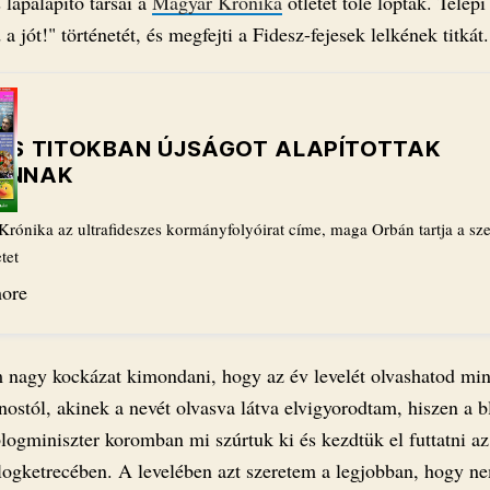
 lapalapító társai a
Magyar Krónika
ötletét tőle lopták. Telepi
 a jót!" történetét, és megfejti a Fidesz-fejesek lelkének titkát.
JES TITOKBAN ÚJSÁGOT ALAPÍTOTTAK
ÁNNAK
rónika az ultrafideszes kormányfolyóirat címe, maga Orbán tartja a sze
tet
ore
nagy kockázat kimondani, hogy az év levelét olvashatod min
nostól, akinek a nevét olvasva látva elvigyorodtam, hiszen a b
logminiszter koromban mi szúrtuk ki és kezdtük el futtatni az
logketrecében. A levelében azt szeretem a legjobban, hogy n