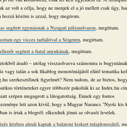
k az volt a célja, hogy ne menjek el a jó mellett csak úgy, h
n hozzá közöm is azzal, hogy megírom.
tas segített egymásnak a Nyugati pályaudvaron
, megírtam.
koztam egy vicces tarhálóval a Szigeten
, megírtam.
lenőr segített a fiatal anyukának
, megírtam.
ztokból áradó – utólag visszaolvasva számomra is bugyutának
ás vagy talán a sok fikablog monotóniájától elütő tematika kelt
g.hu szerkesztőinek figyelmét? Nem tudom, de az biztos, hog
atikus történeteket egyre többször pakolták ki az Index.hu cí
iatt szépen megugrott a látogatottság. Ennek egy fontos
kezménye lett azon kívül, hogy a Magyar Narancs "Nyolc kis k
ban is írtak a blogról: elkezdtek jönni az olvasói levelek.
izés közben almát kaptak a balatoni kiskert tulajdonosától
, me