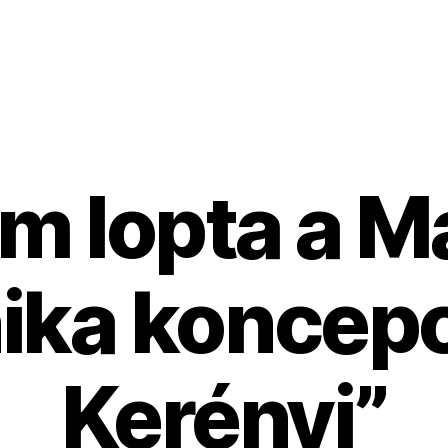
em lopta a 
ika koncepc
Kerényi”