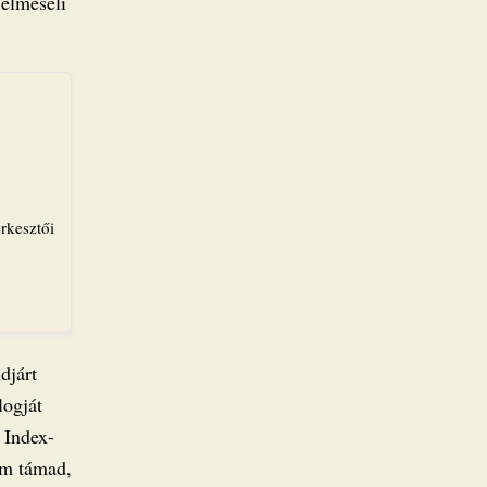
 elmeséli
rkesztői
djárt
logját
 Index-
em támad,