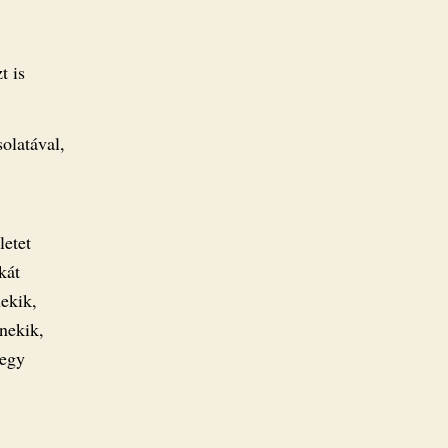
t is
olatával,
letet
kát
ekik,
 nekik,
 egy