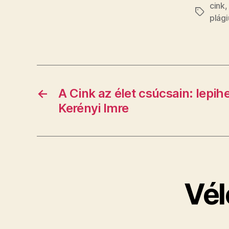
cink
Címkék
plág
←
​A Cink az élet csúcsain: lepi
Kerényi Imre
Vél