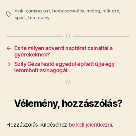
cink
,
coming out
,
homoszexuális
,
meleg
,
műugró
,
Címkék
sport
,
tom daley
←
​És te milyen adventi naptárat csináltál a
gyerekeknek?
→
Szily Géza festő egyedül épített újjá egy
lerombolt zsinagógát
Vélemény, hozzászólás?
Hozzászólás küldéséhez
be kell jelentkezni
.