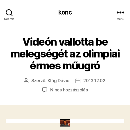
konc
Search
Menü
Videón vallotta be
melegségét az olimpiai
érmes műugró
Szerző:
Klág Dávid
2013.12.02.
Bejegyzés
Bejegyzés
szerzője
dátuma
a(z)
Nincs hozzászólás
Videón
vallotta
be
melegségét
az
olimpiai