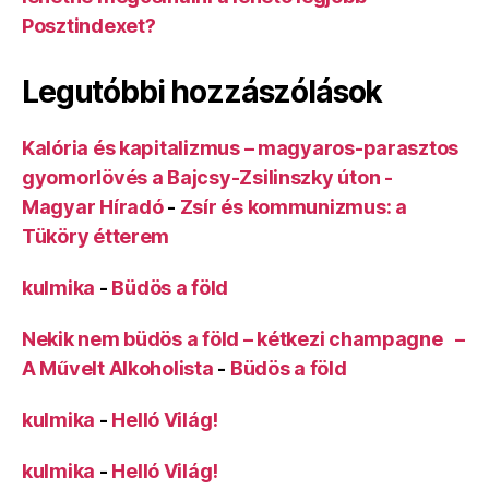
Posztindexet?
Legutóbbi hozzászólások
Kalória és kapitalizmus – magyaros-parasztos
gyomorlövés a Bajcsy-Zsilinszky úton -
Magyar Híradó
-
Zsír és kommunizmus: a
Tüköry étterem
kulmika
-
Büdös a föld
Nekik nem büdös a föld – kétkezi champagne –
A Művelt Alkoholista
-
Büdös a föld
kulmika
-
Helló Világ!
kulmika
-
Helló Világ!