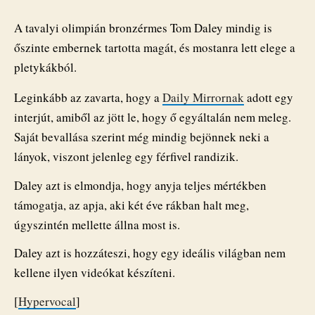
érmes
műugró
A tavalyi olimpián bronzérmes Tom Daley mindig is
bejegyzéshez
őszinte embernek tartotta magát, és mostanra lett elege a
pletykákból.
Leginkább az zavarta, hogy a
Daily Mirrornak
adott egy
interjút, amiből az jött le, hogy ő egyáltalán nem meleg.
Saját bevallása szerint még mindig bejönnek neki a
lányok, viszont jelenleg egy férfivel randizik.
Daley azt is elmondja, hogy anyja teljes mértékben
támogatja, az apja, aki két éve rákban halt meg,
úgyszintén mellette állna most is.
Daley azt is hozzáteszi, hogy egy ideális világban nem
kellene ilyen videókat készíteni.
[
Hypervocal
]