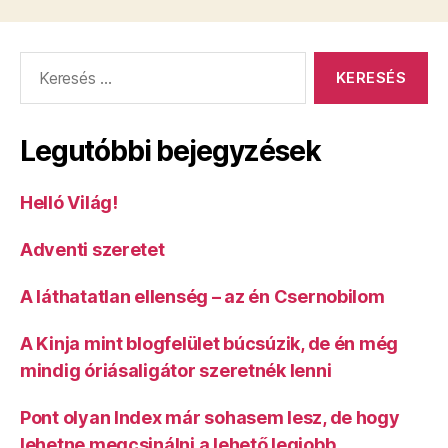
Keresés:
Legutóbbi bejegyzések
Helló Világ!
Adventi szeretet
A láthatatlan ellenség – az én Csernobilom
A Kinja mint blogfelület búcsúzik, de én még
mindig óriásaligátor szeretnék lenni
Pont olyan Index már sohasem lesz, de hogy
lehetne megcsinálni a lehető legjobb