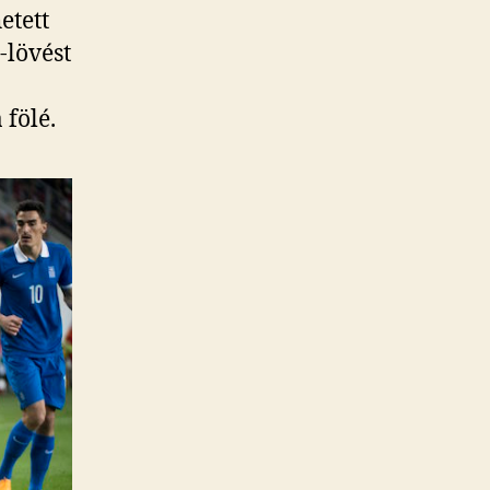
etett
-lövést
 fölé.