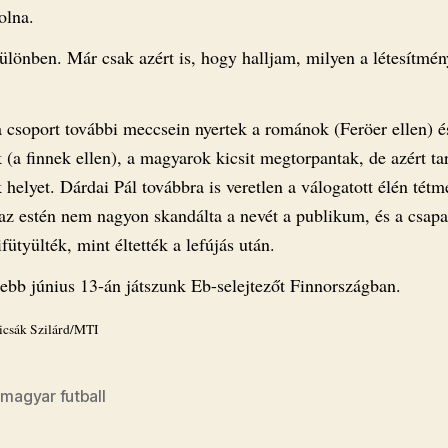
olna.
lönben. Már csak azért is, hogy halljam, milyen a létesítmén
a csoport további meccsein nyertek a románok (Feröer ellen) é
 (a finnek ellen), a magyarok kicsit megtorpantak, de azért tar
helyet. Dárdai Pál továbbra is veretlen a válogatott élén tétm
az estén nem nagyon skandálta a nevét a publikum, és a csapat
fütyülték, mint éltették a lefújás után.
ebb június 13-án játszunk Eb-selejtezőt Finnországban.
icsák Szilárd/MTI
,
magyar futball