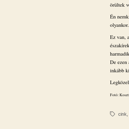
örültek v
Én nemkü
olyankor.
Ez van, 
északírek
harmadik 
De ezen 
inkább ki
Legközel
Fotó: Koszt
cink
Címkék