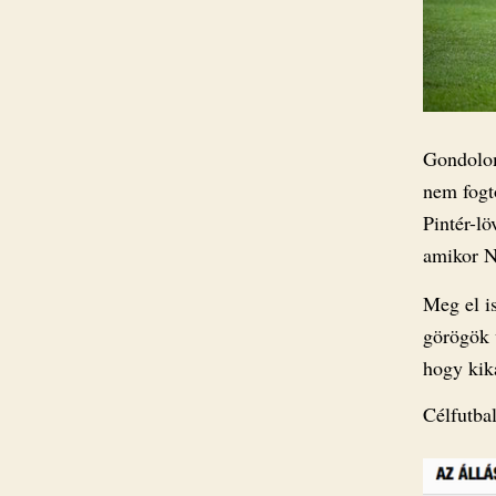
Gondolom
nem fogt
Pintér-lö
amikor N
Meg el is
görögök 
hogy kik
Célfutbal