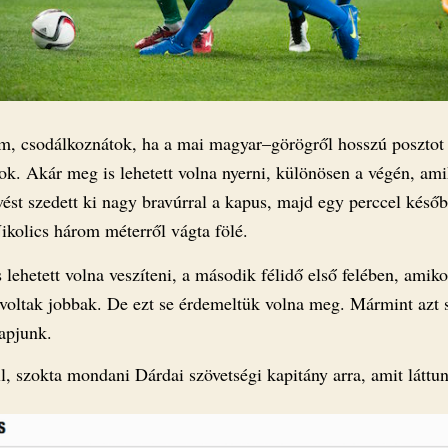
, csodálkoznátok, ha a mai magyar–görögről hosszú posztot 
ok. Akár meg is lehetett volna nyerni, különösen a végén, am
vést szedett ki nagy bravúrral a kapus, majd egy perccel későb
ikolics három méterről vágta fölé.
 lehetett volna veszíteni, a második félidő első felében, amiko
voltak jobbak. De ezt se érdemeltük volna meg. Mármint azt 
apjunk.
l, szokta mondani Dárdai szövetségi kapitány arra, amit láttu