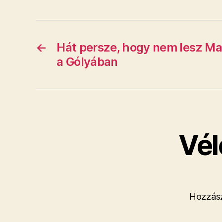
←
Hát persze, hogy nem lesz M
a Gólyában
Vél
Hozzász