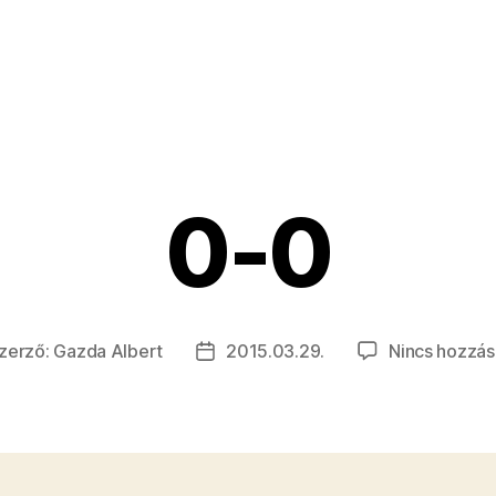
0-0
zerző:
Gazda Albert
2015.03.29.
Nincs hozzás
egyzés
Bejegyzés
rzője
dátuma