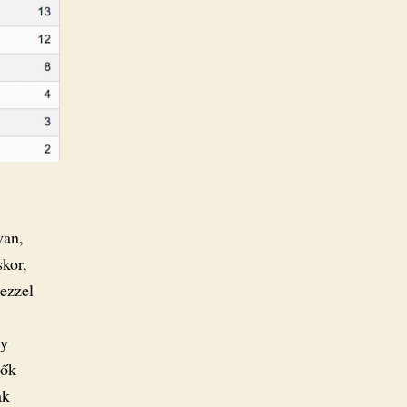
van,
skor,
ezzel
ly
 ők
ak