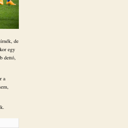
írnék, de
ikor egy
b dettó,
r a
sem,
nk.