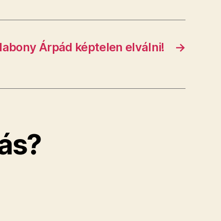
abony Árpád képtelen elválni!
→
ás?