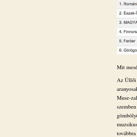
Mit mesé
Az Üllői 
aranyosa
Muse-zal
szemben 
gömbölyö
muzsikus
továbbra 