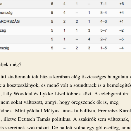
ljek még?
úti stadionnak telt házas korában elég tisztességes hangulata 
k a hoszteszlányok, és menő volt a soundtrack is a bemelegíté
, Lily Wooddal és Lykke Livel többek közt. A celebgarnitúra 
nem sokat változott, annyi, hogy öregszenek ők is, meg
dnek. Mint például Mátyus János futballista, Frenreisz Káro
, illetve Deutsch Tamás politikus. A szakírók sem változnak,
is szeretnek szakmázni. De ha lett volna egy gól esetleg, ann