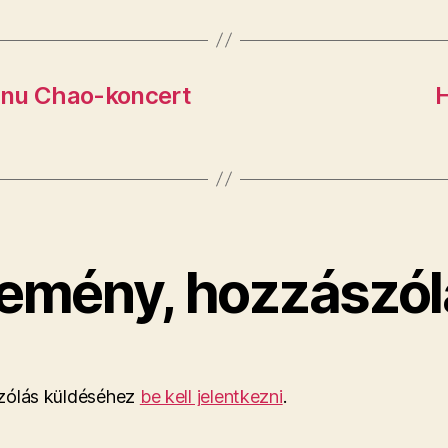
anu Chao-koncert
H
emény, hozzászól
ólás küldéséhez
be kell jelentkezni
.