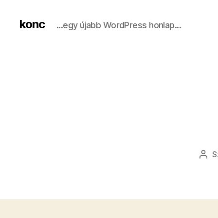
konc
...egy újabb WordPress honlap...
S
Bej
sze