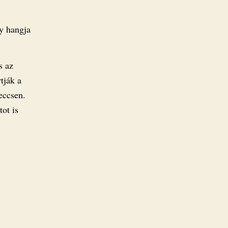
y hangja
s az
tják a
eccsen.
ot is