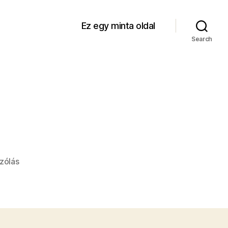
Ez egy minta oldal
Search
a(z)
zólás
0-
0
bejegyzéshez