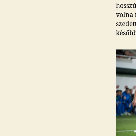
hosszú
volna 
szedet
később