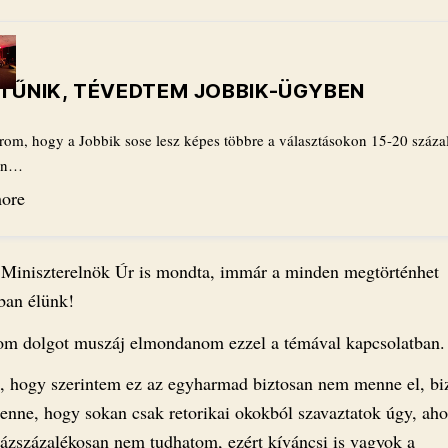
TŰNIK, TÉVEDTEM JOBBIK-ÜGYBEN
írom, hogy a Jobbik sose lesz képes többre a választásokon 15-20 száza
ben…
ore
Miniszterelnök Úr is mondta, immár a minden megtörténhet
ban élünk!
m dolgot muszáj elmondanom ezzel a témával kapcsolatban.
, hogy szerintem ez az egyharmad biztosan nem menne el, bi
enne, hogy sokan csak retorikai okokból szavaztatok úgy, aho
zázszázalékosan nem tudhatom, ezért kíváncsi is vagyok a