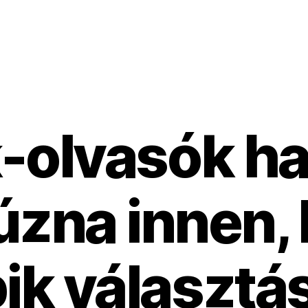
k-olvasók h
úzna innen, 
ik választá