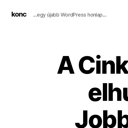
konc
...egy újabb WordPress honlap...
A Cin
elh
Jobb