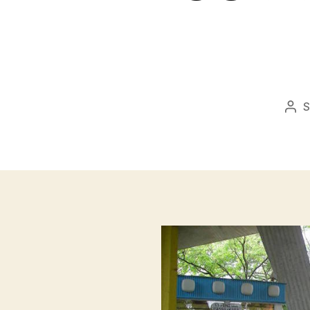
S
Bej
sze