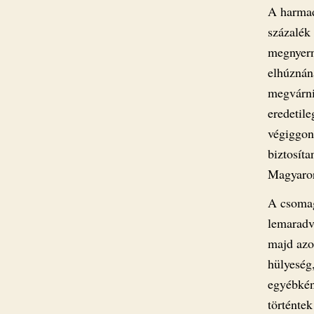
A harmad
százalék
megnyern
elhúznán
megvárni
eredetil
végiggon
biztosíta
Magyaror
A csomag
lemaradv
majd azok
hülyeség
egyébkén
történte