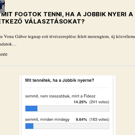
I MIT FOGTOK TENNI, HA A JOBBIK NYERI A
ETKEZŐ VÁLASZTÁSOKAT?
 Vona Gábor tegnap esti tévészereplése felett merengtem, új közvélem
i adatok…
ore