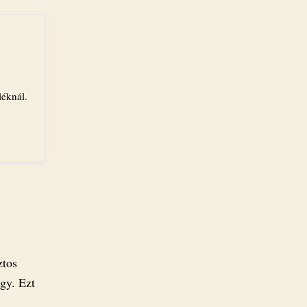
léknál.
ztos
gy. Ezt