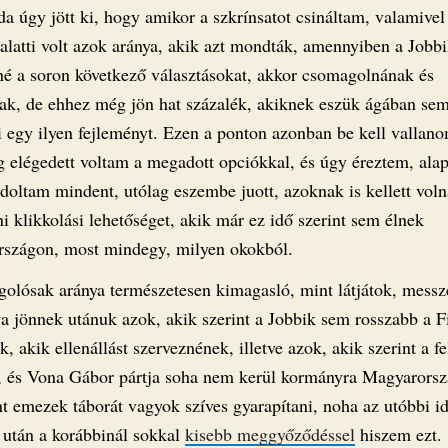
a úgy jött ki, hogy amikor a szkrínsatot csináltam, valamive
 alatti volt azok aránya, akik azt mondták, amennyiben a Jobb
é a soron következő választásokat, akkor csomagolnának és
ak, de ehhez még jön hat százalék, akiknek eszük ágában sem
 egy ilyen fejleményt. Ezen a ponton azonban be kell vallano
eg elégedett voltam a megadott opciókkal, és úgy éreztem, ala
doltam mindent, utólag eszembe juott, azoknak is kellett voln
ni klikkolási lehetőséget, akik már ez idő szerint sem élnek
szágon, most mindegy, milyen okokból.
olósak aránya természetesen kimagasló, mint látjátok, mess
a jönnek utánuk azok, akik szerint a Jobbik sem rosszabb a F
, akik ellenállást szerveznének, illetve azok, akik szerint a fe
, és Vona Gábor pártja soha nem kerül kormányra Magyarors
t emezek táborát vagyok szíves gyarapítani, noha az utóbbi i
k után a korábbinál sokkal
kisebb meggyőződéssel
hiszem ezt.