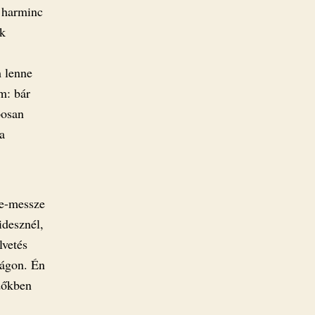
l harminc
ik
 lenne
m: bár
posan
a
ze-messze
idesznél,
lvetés
zágon. Én
dőkben