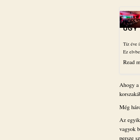
ÚGY 
Tíz éve 
Ez elv
Read m
Ahogy a 
korszaká
Még háro
Az egyik
vagyok b
persze s