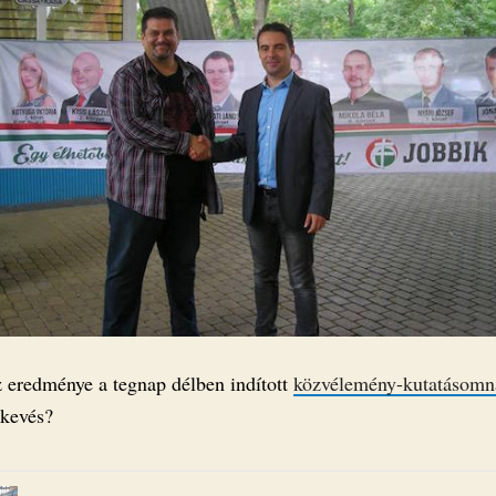
az eredménye a tegnap délben indított
közvélemény-kutatásomn
 kevés?