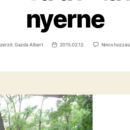
nyerne
zerző:
Gazda Albert
2015.02.12.
Nincs hozzás
egyzés
Bejegyzés
rzője
dátuma