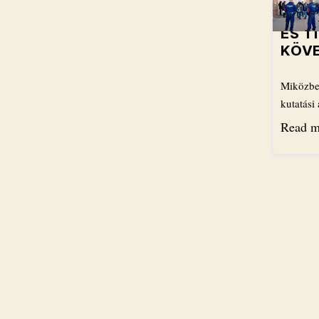
ÉS T
KÖV
Miközben
kutatás
Read m