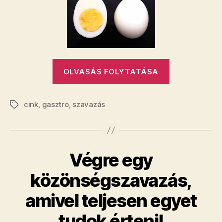
„Fehérje
OLVASÁS FOLYTATÁSA
vagy
sárgája?”
cink
,
gasztro
,
szavazás
Címkék
Végre egy
közönségszavazás,
amivel teljesen egyet
tudok érteni!