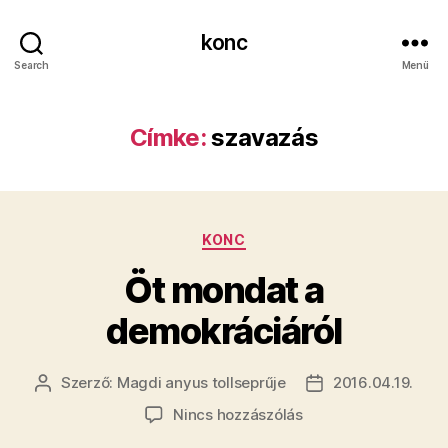
konc
Search
Menü
Címke:
szavazás
Kategóriák
KONC
Öt mondat a
demokráciáról
Szerző:
Magdi anyus tollseprűje
2016.04.19.
Bejegyzés
Bejegyzés
szerzője
dátuma
a(z)
Nincs hozzászólás
Öt