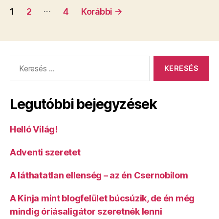
Bejegyzés
…
1
2
4
Korábbi
→
navigáció
Keresés:
Legutóbbi bejegyzések
Helló Világ!
Adventi szeretet
A láthatatlan ellenség – az én Csernobilom
A Kinja mint blogfelület búcsúzik, de én még
mindig óriásaligátor szeretnék lenni