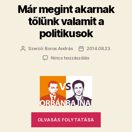
Már megint akarnak
tőlünk valamit a
politikusok
Szerző:
Boros András
2014.08.23.
Bejegyzés
Bejegyzés
szerzője
dátuma
a(z)
Nincs hozzászólás
Már
megint
akarnak
tőlünk
valamit
a
politikusok
bejegyzéshez
„Már
OLVASÁS FOLYTATÁSA
megint
akarnak