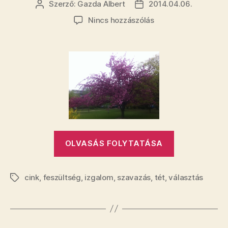
Szerző:
Gazda Albert
2014.04.06.
Bejegyzés
Bejegyzés
szerzője
dátuma
a(z)
Nincs hozzászólás
Ez
eddig
a
legfurcsább
hangulatú
választás
Magyarországon
bejegyzéshez
„Ez
OLVASÁS FOLYTATÁSA
eddig
a
cink
,
feszültség
,
izgalom
,
szavazás
,
tét
,
választás
legfurcsább
Címkék
hangulatú
választás
Magyarorsz