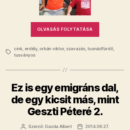
„Orbán
OLVASÁS FOLYTATÁSA
Viktor
átlépte
cink
,
erdély
,
orbán viktor
,
szavazás
,
tusnádfürdő
a
,
Címkék
tusványos
Rubikot”
Ez is egy emigráns dal,
de egy kicsit más, mint
Geszti Péteré 2.
Szerző:
Gazda Albert
2014.06.27.
Bejegyzés
Bejegyzés