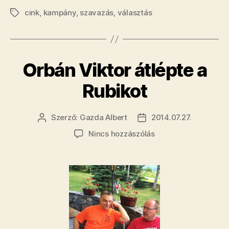
cink
,
kampány
,
szavazás
,
választás
tőlünk
Címkék
valamit
a
politikusok”
Orbán Viktor átlépte a
Rubikot
Szerző:
Gazda Albert
2014.07.27.
Bejegyzés
Bejegyzés
szerzője
dátuma
a(z)
Nincs hozzászólás
Orbán
Viktor
átlépte
a
Rubikot
bejegyzéshez