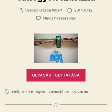
Szerző:
Gazda Albert
2014.10.12.
Bejegyzés
Bejegyzés
szerzője
dátuma
a(z)
Nincs hozzászólás
Hát
jó,
mégiscsak
elmegyek
szavazni
bejegyzéshez
„Hát
OLVASÁS FOLYTATÁSA
jó,
mégiscsak
cink
,
önkormányzati választások
,
szavazás
elmegyek
Címkék
szavazni”