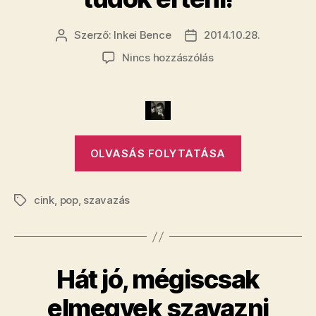
Szerző:
Inkei Bence
2014.10.28.
Bejegyzés
Bejegyzés
szerzője
dátuma
a(z)
Nincs hozzászólás
Végre
egy
közönségszavazás,
amivel
teljesen
„Végre
egyet
OLVASÁS FOLYTATÁSA
egy
tudok
érteni!
közönségsza
bejegyzéshez
cink
,
pop
,
szavazás
amivel
Címkék
teljesen
egyet
tudok
Hát jó, mégiscsak
érteni!”
elmegyek szavazni