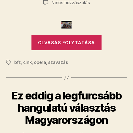
a(z)
Nincs hozzászólás
2.”
Na
tessék,
itt
van
még
„Na
egy
OLVASÁS FOLYTATÁSA
tessék,
szavazás!
itt
bejegyzéshez
bfz
,
cink
,
opera
,
szavazás
van
Címkék
még
egy
szavazás!”
Ez eddig a legfurcsább
hangulatú választás
Magyarországon