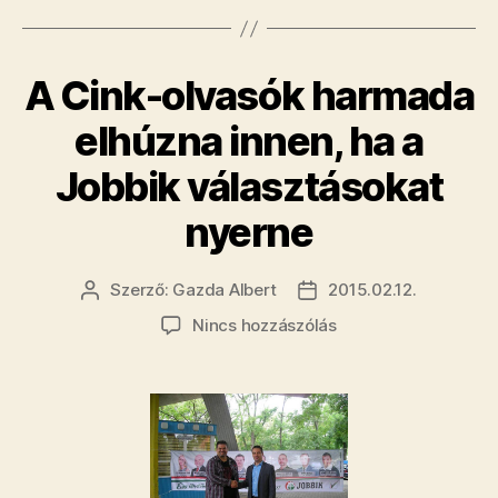
A Cink-olvasók harmada
elhúzna innen, ha a
Jobbik választásokat
nyerne
Szerző:
Gazda Albert
2015.02.12.
Bejegyzés
Bejegyzés
szerzője
dátuma
a(z)
Nincs hozzászólás
A
Cink-
olvasók
harmada
elhúzna
innen,
ha