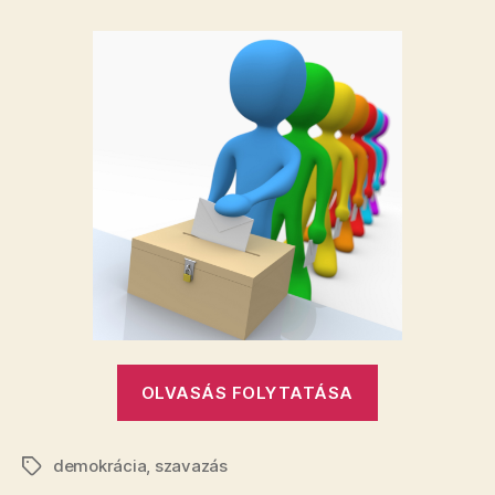
mondat
a
demokráciáról
bejegyzéshez
„Öt
OLVASÁS FOLYTATÁSA
mondat
a
demokrácia
,
szavazás
demokráciár
Címkék