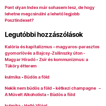
Pont olyan Index már sohasem lesz, de hogy
lehetne megcsinálni a lehető legjobb
Posztindexet?
Legutóbbi hozzászólások
Kalória és kapitalizmus – magyaros-parasztos
gyomorlövés a Bajcsy-Zsilinszky úton -
Magyar Híradó
-
Zsír és kommunizmus: a
Tüköry étterem
kulmika
-
Büdös a föld
Nekik nem büdös a föld – kétkezi champagne –
A Művelt Alkoholista
-
Büdös a föld
kulmika
-
Helló Világ!