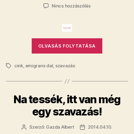
szerzője
dátuma
a(z)
Nincs hozzászólás
Ez
is
egy
emigráns
dal,
„Ez
de
OLVASÁS FOLYTATÁSA
is
egy
egy
kicsit
más,
cink
,
emigrans dal
,
szavazás
emigráns
Címkék
mint
dal,
Geszti
de
Péteré
egy
2.
Na tessék, itt van még
bejegyzéshez
kicsit
más,
egy szavazás!
mint
Geszti
Szerző:
Gazda Albert
2014.04.10.
Bejegyzés
Bejegyzés
Péteré
szerzője
dátuma