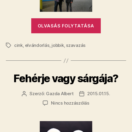
a
Jobbik
választásokat
„A
nyerne
OLVASÁS FOLYTATÁSA
Cink-
bejegyzéshez
olvasók
cink
,
elvándorlás
,
jobbik
,
szavazás
harmada
Címkék
elhúzna
innen,
ha
Fehérje vagy sárgája?
a
Jobbik
választásoka
Szerző:
Gazda Albert
2015.01.15.
Bejegyzés
Bejegyzés
szerzője
dátuma
nyerne”
a(z)
Nincs hozzászólás
Fehérje
vagy
sárgája?
bejegyzéshez