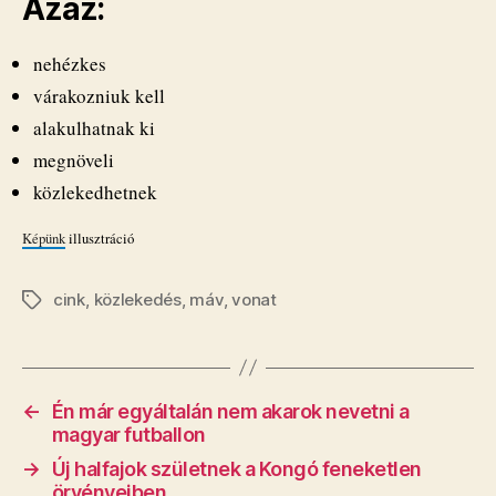
Azaz:
nehézkes
várakozniuk kell
alakulhatnak ki
megnöveli
közlekedhetnek
Képünk
illusztráció
cink
,
közlekedés
,
máv
,
vonat
Címkék
←
Én már egyáltalán nem akarok nevetni a
magyar futballon
→
Új halfajok születnek a Kongó feneketlen
örvényeiben