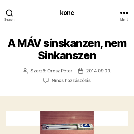
konc
Search
Menü
A MÁV sínskanzen, nem
Sinkanszen
Szerző:
Orosz Péter
2014.09.09.
Bejegyzés
Bejegyzés
szerzője
dátuma
a(z)
Nincs hozzászólás
A
MÁV
sínskanzen,
nem
Sinkanszen
bejegyzéshez