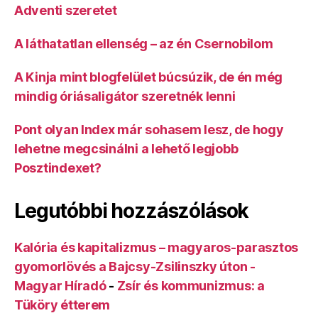
Adventi szeretet
A láthatatlan ellenség – az én Csernobilom
A Kinja mint blogfelület búcsúzik, de én még
mindig óriásaligátor szeretnék lenni
Pont olyan Index már sohasem lesz, de hogy
lehetne megcsinálni a lehető legjobb
Posztindexet?
Legutóbbi hozzászólások
Kalória és kapitalizmus – magyaros-parasztos
gyomorlövés a Bajcsy-Zsilinszky úton -
Magyar Híradó
-
Zsír és kommunizmus: a
Tüköry étterem