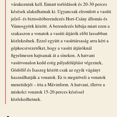
várakozniuk kell. Emiatt torlódások és 20-30 perces
késések alakulhatnak ki. Ugyancsak elromlott a vasúti
jelző- és biztosítóberendezés Hort-Csány állomás és
Vámosgyörk között. A berendezés hibája miatt ezen a
szakaszon a vonatok a vasúti átjárók előtt lassabban
közlekednek. Ezzel együtt a vasúttársaság arra kéri a
gépkocsivezetőket, hogy a vasúti átjáróknál
figyelmesen hajtsanak át a síneken. A hatvani
vasútvonalon kedd estig pályafelújítást végeznek,
Gödöllő és Isaszeg között csak az egyik vágányt
használhatják a vonatok. Ez is megnöveli a vonatok
menetidejét – írta a Mávinform. A hatvani, illetve a
miskolci vonatok 15-20 perces késéssel
közlekedhetnek.