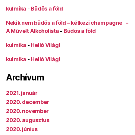
kulmika
-
Büdös a föld
Nekik nem büdös a föld – kétkezi champagne –
A Művelt Alkoholista
-
Büdös a föld
kulmika
-
Helló Világ!
kulmika
-
Helló Világ!
Archívum
2021. január
2020. december
2020. november
2020. augusztus
2020. június