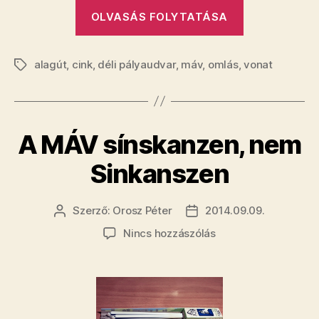
„Lezárták
OLVASÁS FOLYTATÁSA
a
Déli
alagút
,
cink
,
déli pályaudvar
,
máv
,
omlás
,
pályaudvart
vonat
Címkék
mert
omlik
az
A MÁV sínskanzen, nem
alagút”
Sinkanszen
Szerző:
Orosz Péter
2014.09.09.
Bejegyzés
Bejegyzés
szerzője
dátuma
a(z)
Nincs hozzászólás
A
MÁV
sínskanzen,
nem
Sinkanszen