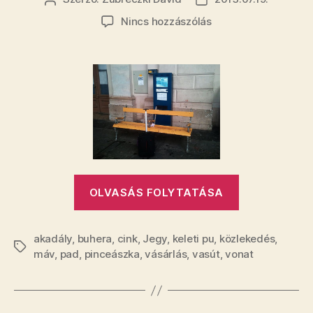
a
szerzője
dátuma
magyaroké”
a(z)
Nincs hozzászólás
A
MÁV
megpróbálja
elrettenteni
az
utasokat,
de
hiába
bejegyzéshez
„A
OLVASÁS FOLYTATÁSA
MÁV
megpróbálj
akadály
,
buhera
,
cink
,
Jegy
,
keleti pu
,
közlekedés
elrettenteni
,
Címkék
máv
,
pad
,
pinceászka
,
vásárlás
,
vasút
,
vonat
az
utasokat,
de