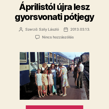
hiába”
Áprilistól újra lesz
gyorsvonati pótjegy
Szerző:
Szily László
2013.03.13.
Bejegyzés
Bejegyzés
szerzője
dátuma
a(z)
Nincs hozzászólás
Áprilistól
újra
lesz
gyorsvonati
pótjegy
bejegyzéshez
„Áprilistól