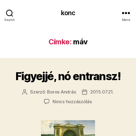
konc
Search
Menü
Címke:
máv
Figyejjé, nó entransz!
Szerző:
Boros András
2015.07.21.
Bejegyzés
Bejegyzés
szerzője
dátuma
a(z)
Nincs hozzászólás
Figyejjé,
nó
entransz!
bejegyzéshez