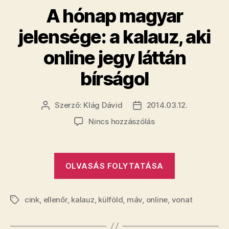
A hónap magyar
jelensége: a kalauz, aki
online jegy láttán
bírságol
Szerző:
Klág Dávid
2014.03.12.
Bejegyzés
Bejegyzés
szerzője
dátuma
a(z)
Nincs hozzászólás
A
hónap
magyar
„A
OLVASÁS FOLYTATÁSA
jelensége:
hónap
a
magyar
kalauz,
cink
,
ellenőr
,
kalauz
,
külföld
,
máv
,
online
aki
,
vonat
jelensége:
Címkék
online
a
jegy
kalauz,