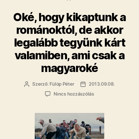
láttán
aki
bírságol
Oké, hogy kikaptunk a
online
bejegyzéshez
jegy
románoktól, de akkor
láttán
legalább tegyünk kárt
bírságol”
valamiben, ami csak a
magyaroké
Szerző:
Fülöp Péter
2013.09.08.
Bejegyzés
Bejegyzés
szerzője
dátuma
a(z)
Nincs hozzászólás
Oké,
hogy
kikaptunk
a
románoktól,
de