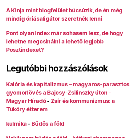
A Kinja mint blogfelület búcsúzik, de én még
mindig óriásaligátor szeretnék lenni
Pont olyan Index már sohasem lesz, de hogy
lehetne megcsinálni a lehető legjobb
Posztindexet?
Legutóbbi hozzászólások
Kalória és kapitalizmus – magyaros-parasztos
gyomorlövés a Bajcsy-Zsilinszky úton -
Magyar Híradó
-
Zsír és kommunizmus: a
Tüköry étterem
kulmika
-
Büdös a föld