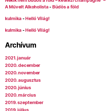
Nekik nem büdös a föld – kétkezi champagne –
A Művelt Alkoholista
-
Büdös a föld
kulmika
-
Helló Világ!
kulmika
-
Helló Világ!
Archívum
2021. január
2020. december
2020. november
2020. augusztus
2020. június
2020. március
2019. szeptember
2019. július