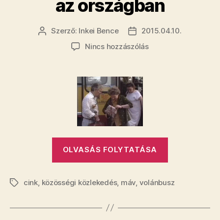
az országban
Szerző:
Inkei Bence
2015.04.10.
Bejegyzés
Bejegyzés
szerzője
dátuma
a(z)
Nincs hozzászólás
Vitézy
Dávid
sokat
buszozott
és
vonatozott
az
országban
„Vitézy
bejegyzéshez
OLVASÁS FOLYTATÁSA
Dávid
sokat
cink
,
közösségi közlekedés
,
máv
,
volánbusz
buszozott
Címkék
és
vonatozott