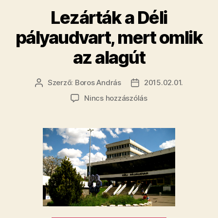
az
Lezárták a Déli
országban”
pályaudvart, mert omlik
az alagút
Szerző:
Boros András
2015.02.01.
Bejegyzés
Bejegyzés
szerzője
dátuma
a(z)
Nincs hozzászólás
Lezárták
a
Déli
pályaudvart,
mert
omlik
az
alagút
bejegyzéshez