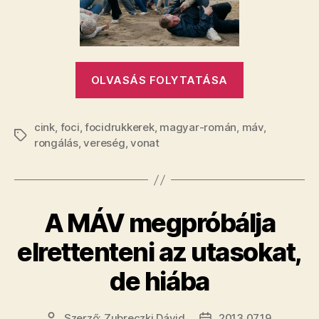
akkor
legalább
tegyünk
kárt
valamiben,
„Oké,
OLVASÁS FOLYTATÁSA
ami
hogy
csak
kikaptunk
a
cink
,
foci
,
focidrukkerek
,
magyar-román
,
máv
a
,
magyaroké
Címkék
rongálás
,
vereség
,
vonat
románoktól,
bejegyzéshez
de
akkor
legalább
A MÁV megpróbálja
tegyünk
kárt
elrettenteni az utasokat,
valamiben,
de hiába
ami
csak
Szerző:
Zubreczki Dávid
2013.07.19.
Bejegyzés
Bejegyzés