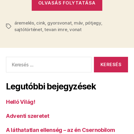
OLVASÁS FOLYTATÁSA
újra
lesz
áremelés
,
cink
,
gyorsvonat
,
máv
,
pótjegy
,
gyorsvonati
Címkék
sajtótörténet
,
tevan imre
,
vonat
pótjegy”
Keresés:
Legutóbbi bejegyzések
Helló Világ!
Adventi szeretet
A láthatatlan ellenség – az én Csernobilom