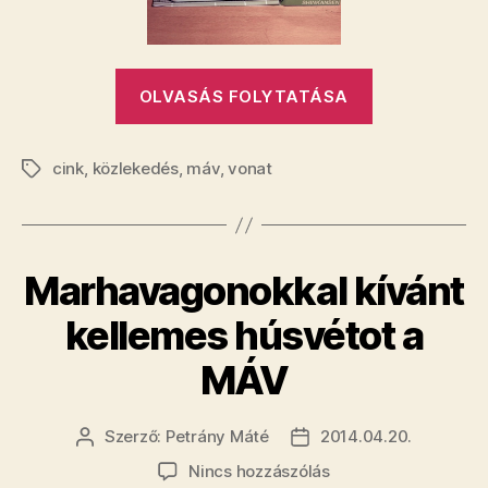
bejegyzéshez
„A
OLVASÁS FOLYTATÁSA
MÁV
sínskanzen,
cink
,
közlekedés
,
máv
,
vonat
nem
Címkék
Sinkanszen
Marhavagonokkal kívánt
kellemes húsvétot a
MÁV
Szerző:
Petrány Máté
2014.04.20.
Bejegyzés
Bejegyzés
szerzője
dátuma
a(z)
Nincs hozzászólás