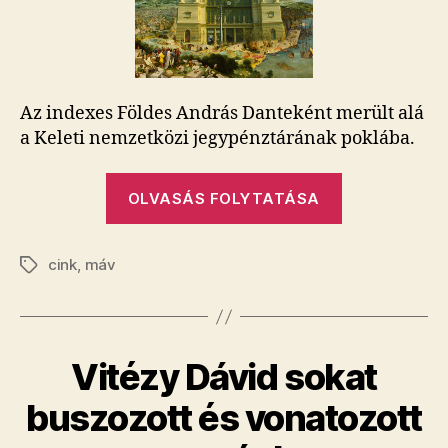
Az indexes Földes András Danteként merült alá
a Keleti nemzetközi jegypénztárának poklába.
„Figyejjé,
OLVASÁS FOLYTATÁSA
nó
entransz!”
cink
,
máv
Címkék
Vitézy Dávid sokat
buszozott és vonatozott