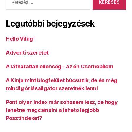
Legutóbbi bejegyzések
Helló Világ!
Adventi szeretet
A láthatatlan ellenség – az én Csernobilom
A Kinja mint blogfelület búcsúzik, de én még
mindig óriásaligátor szeretnék lenni
Pont olyan Index már sohasem lesz, de hogy
lehetne megcsinálni a lehető legjobb
Posztindexet?