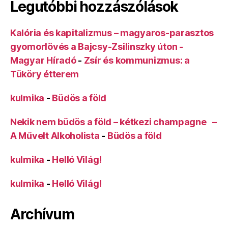
Legutóbbi hozzászólások
Kalória és kapitalizmus – magyaros-parasztos
gyomorlövés a Bajcsy-Zsilinszky úton -
Magyar Híradó
-
Zsír és kommunizmus: a
Tüköry étterem
kulmika
-
Büdös a föld
Nekik nem büdös a föld – kétkezi champagne –
A Művelt Alkoholista
-
Büdös a föld
kulmika
-
Helló Világ!
kulmika
-
Helló Világ!
Archívum