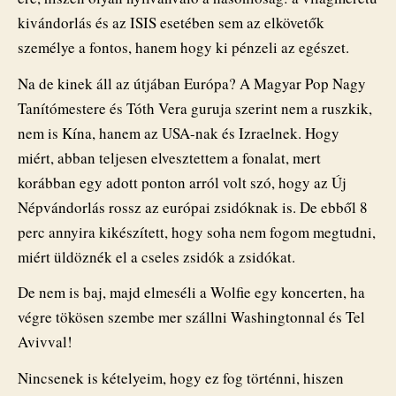
kivándorlás és az ISIS esetében sem az elkövetők
személye a fontos, hanem hogy ki pénzeli az egészet.
Na de kinek áll az útjában Európa? A Magyar Pop Nagy
Tanítómestere és Tóth Vera guruja szerint nem a ruszkik,
nem is Kína, hanem az USA-nak és Izraelnek. Hogy
miért, abban teljesen elvesztettem a fonalat, mert
korábban egy adott ponton arról volt szó, hogy az Új
Népvándorlás rossz az európai zsidóknak is. De ebből 8
perc annyira kikészített, hogy soha nem fogom megtudni,
miért üldöznék el a cseles zsidók a zsidókat.
De nem is baj, majd elmeséli a Wolfie egy koncerten, ha
végre tökösen szembe mer szállni Washingtonnal és Tel
Avivval!
Nincsenek is kételyeim, hogy ez fog történni, hiszen