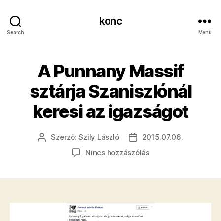
konc
Search
Menü
A Punnany Massif
sztárja Szaniszlónál
keresi az igazságot
Szerző:
Szily László
2015.07.06.
Bejegyzés
Bejegyzés
szerzője
dátuma
a(z)
Nincs hozzászólás
A
Punnany
Massif
sztárja
Szaniszlónál
keresi