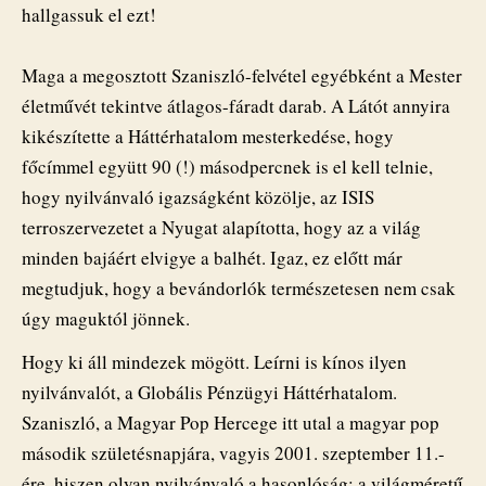
hallgassuk el ezt!
Maga a megosztott Szaniszló-felvétel egyébként a Mester
életművét tekintve átlagos-fáradt darab. A Látót annyira
kikészítette a Háttérhatalom mesterkedése, hogy
főcímmel együtt 90 (!) másodpercnek is el kell telnie,
hogy nyilvánvaló igazságként közölje, az ISIS
terroszervezetet a Nyugat alapította, hogy az a világ
minden bajáért elvigye a balhét. Igaz, ez előtt már
megtudjuk, hogy a bevándorlók természetesen nem csak
úgy maguktól jönnek.
Hogy ki áll mindezek mögött. Leírni is kínos ilyen
nyilvánvalót, a Globális Pénzügyi Háttérhatalom.
Szaniszló, a Magyar Pop Hercege itt utal a magyar pop
második születésnapjára, vagyis 2001. szeptember 11.-
ére, hiszen olyan nyilvánvaló a hasonlóság: a világméretű