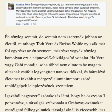
Én tényleg semmit, de semmit nem szeretnék jobban az
élettől, minthogy Tóth Vera és Farkas Wolfie nyissák már
föl egyrészt az én szemem, másrészt vegyék tényleg
komolyan ezt a népnevelő-felvilágosító vonalat. Ha Vera
vagy Gabi mondja, soha többé nem oltatom be magam
oltásnak csúfolt legyengített nanozsidókkal, és hátralévő
életemet inkább a mérgező aluminiumport szóró
repülőgépek leleplezésének szentelem.
Igazából nagyszerű szórakozás látni, hogy ha összejön 3
popzenész, a társalgás színvonala a Grabovoj-számokat
cserélgető félkegyelműek társalgásánál is viccesebb lesz.