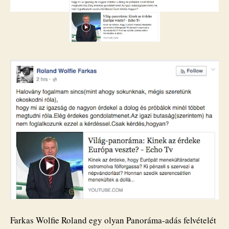
az
igazságot
bejegyzéshez
Farkas Wolfie Roland egy olyan Panoráma-adás felvételét