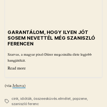
GARANTÁLOM, HOGY ILYEN JÓT
SOSEM NEVETTÉL MÉG SZANISZLÓ
FERENCEN
Szarvas, a magyar pixel-Dürer megcsinálta élete legjobb
hangjátékát.
Read more
(via
Jehova)
cink
,
idióták
,
összeesküvés.elmélet
,
popzene
,
Címkék
szaniszló ferenc