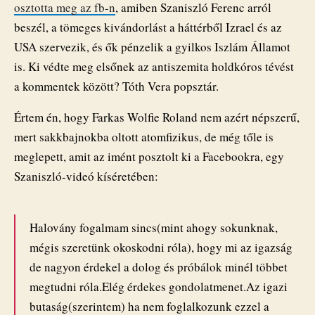
osztotta meg az fb-n
, amiben Szaniszló Ferenc arról
beszél, a tömeges kivándorlást a háttérből Izrael és az
USA szervezik, és ők pénzelik a gyilkos Iszlám Államot
is. Ki védte meg elsőnek az antiszemita holdkóros tévést
a kommentek között? Tóth Vera popsztár.
Értem én, hogy Farkas Wolfie Roland nem azért népszerű,
mert sakkbajnokba oltott atomfizikus, de még tőle is
meglepett, amit az imént posztolt ki a Facebookra, egy
Szaniszló-videó kíséretében:
Halovány fogalmam sincs(mint ahogy sokunknak,
mégis szeretünk okoskodni róla), hogy mi az igazság
de nagyon érdekel a dolog és próbálok minél többet
megtudni róla.Elég érdekes gondolatmenet.Az igazi
butaság(szerintem) ha nem foglalkozunk ezzel a