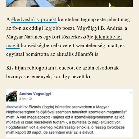
A
#‎kedveshírtv projekt
keretében tegnap este jelent meg
az fb-n az eddigi legjobb poszt, Vágvölgyi B. András, a
Magyar Narancs egykori főszerkesztője
jelentette fel
magát
honvédségben elkövetett szemtelenség miatt, és
egyúttal bemártotta az aktuális államfőt is.
Kis híján reblogoltam a cuccot, de aztán elsodortak
bizonyos események, kár. Így nézett ki: