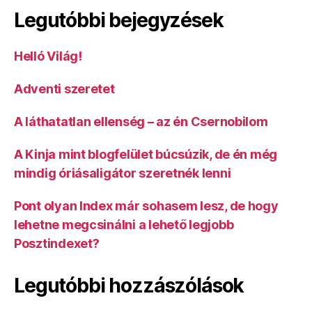
Legutóbbi bejegyzések
Helló Világ!
Adventi szeretet
A láthatatlan ellenség – az én Csernobilom
A Kinja mint blogfelület búcsúzik, de én még
mindig óriásaligátor szeretnék lenni
Pont olyan Index már sohasem lesz, de hogy
lehetne megcsinálni a lehető legjobb
Posztindexet?
Legutóbbi hozzászólások