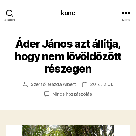
konc
Search
Menü
Áder János azt állítja,
hogy nem lövöldözött
részegen
Szerző:
Gazda Albert
2014.12.01.
Bejegyzés
Bejegyzés
szerzője
dátuma
a(z)
Nincs hozzászólás
Áder
János
azt
állítja,
hogy
nem