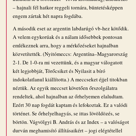
– hajnali fél hatkor reggeli tornára, büntetésképpen
engem zártak hét napra fogdába.
A második eset az argentin labdarúgó vb-hez kötődik.
A velem egykorúak és a nálam idősebbek pontosan
emlékeznek arra, hogy a mérkőzéseket hajnalban
közvetítették. (Nyitómeccs: Argentína–Magyarország
2-1. De 1-0-ra mi vezettünk, és a magyar válogatott
két legjobbját, Törőcsiket és Nyilasit a bíró
indokolatlanul kiállította.) A meccseket éjjel titokban
néztük. Az egyik meccset követően őrszolgálatra
rendeltek, ahol hajnalban az őrhelyemen elaludtam.
Ezért 30 nap fogdát kaptam és lefokoztak. Ez a valódi
történet. Se őrhelyelhagyás, se ittas lövöldözés, se
börtön. Vágvölgyi B. András és az Index – a valóságot
durván meghamisító állításaikért – jogi elégtétellel