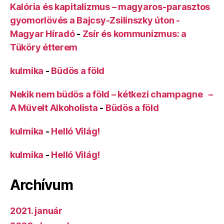
Kalória és kapitalizmus – magyaros-parasztos
gyomorlövés a Bajcsy-Zsilinszky úton -
Magyar Híradó
-
Zsír és kommunizmus: a
Tüköry étterem
kulmika
-
Büdös a föld
Nekik nem büdös a föld – kétkezi champagne –
A Művelt Alkoholista
-
Büdös a föld
kulmika
-
Helló Világ!
kulmika
-
Helló Világ!
Archívum
2021. január