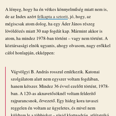
A lényeg, hogy ha én vétkes könnyelműség miatt nem is,
de az Index azért
felkapta a sztorit
, jó, hogy, az
mégiscsak atom dolog, ha egy Áder János részeg
lövöldözés miatt 30 nap fogdát kap. Mármint akkor is
atom, ha mindez 1978-ban történt – vagy nem történt. A
köztársasági elnök ugyanis, ahogy olvasom, nagy erőkkel
cáfol honlapján, ekképpen:
Vágvölgyi B. András rosszul emlékezik. Katonai
szolgálatom alatt nem egyszer voltam fogdában,
hanem kétszer. Mindez 36 évvel ezelőtt történt, 1978-
ban. A 120-as aknavetősöknél voltam felderítő
rajparancsnok, őrvezető. Egy hideg kora tavaszi
reggelen én voltam az ügyeletes, és mivel nem
küldtem le a többieket – rövid klottnadrág, atlétatrikó