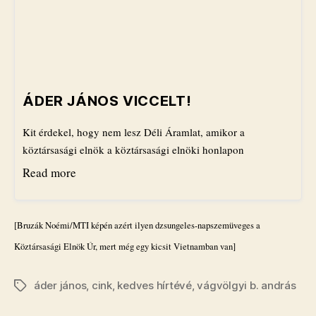
​ÁDER JÁNOS VICCELT!
Kit érdekel, hogy nem lesz Déli Áramlat, amikor a
köztársasági elnök a köztársasági elnöki honlapon
Read more
[Bruzák Noémi/MTI képén azért ilyen dzsungeles-napszemüveges a
Köztársasági Elnök Úr, mert még egy kicsit Vietnamban van]
áder jános
,
cink
,
kedves hírtévé
,
vágvölgyi b. andrás
Címkék