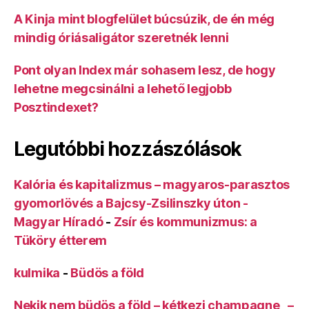
A Kinja mint blogfelület búcsúzik, de én még
mindig óriásaligátor szeretnék lenni
Pont olyan Index már sohasem lesz, de hogy
lehetne megcsinálni a lehető legjobb
Posztindexet?
Legutóbbi hozzászólások
Kalória és kapitalizmus – magyaros-parasztos
gyomorlövés a Bajcsy-Zsilinszky úton -
Magyar Híradó
-
Zsír és kommunizmus: a
Tüköry étterem
kulmika
-
Büdös a föld
Nekik nem büdös a föld – kétkezi champagne –