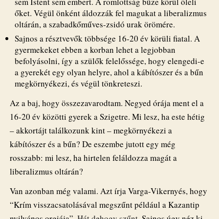
sem Istent sem embert. A romlottság bűze körül öleli
őket. Végül önként áldozzák fel magukat a liberalizmus
oltárán, a szabadkőműves-zsidó urak örömére.
Sajnos a résztvevők többsége 16-20 év körüli fiatal. A
gyermekeket ebben a korban lehet a legjobban
befolyásolni, így a szülők felelőssége, hogy elengedi-e
a gyerekét egy olyan helyre, ahol a kábítószer és a bűn
megkörnyékezi, és végül tönkreteszi.
Az a baj, hogy összezavarodtam. Negyed órája ment el a
16-20 év közötti gyerek a Szigetre. Mi lesz, ha este hétig
– akkortájt találkozunk kint – megkörnyékezi a
kábítószer és a bűn? De eszembe jutott egy még
rosszabb: mi lesz, ha hirtelen feláldozza magát a
liberalizmus oltárán?
Van azonban még valami. Azt írja Varga-Vikernyés, hogy
“Krím visszacsatolásával megszűnt például a Kazantip
nyilvános orgiája”.
Hát dehogy szűnt
. Sajnos úgy néz ki,