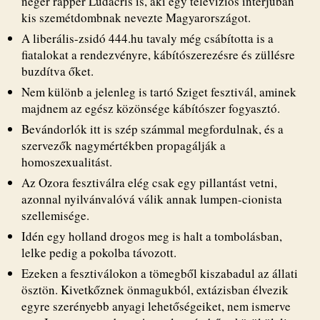
néger rapper Ludacris is, aki egy televíziós interjúban
kis szemétdombnak nevezte Magyarországot.
A liberális-zsidó 444.hu tavaly még csábította is a
fiatalokat a rendezvényre, kábítószerezésre és züllésre
buzdítva őket.
Nem különb a jelenleg is tartó Sziget fesztivál, aminek
majdnem az egész közönsége kábítószer fogyasztó.
Bevándorlók itt is szép számmal megfordulnak, és a
szervezők nagymértékben propagálják a
homoszexualitást.
Az Ozora fesztiválra elég csak egy pillantást vetni,
azonnal nyilvánvalóvá válik annak lumpen-cionista
szellemisége.
Idén egy holland drogos meg is halt a tombolásban,
lelke pedig a pokolba távozott.
Ezeken a fesztiválokon a tömegből kiszabadul az állati
ösztön. Kivetkőznek önmagukból, extázisban élvezik
egyre szerényebb anyagi lehetőségeiket, nem ismerve