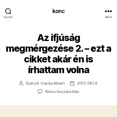
konc
Search
Menü
Az ifjúság
megmérgezése 2. – ezt a
cikket akár én is
írhattam volna
Szerző:
Gazda Albert
2015.08.14.
Bejegyzés
Bejegyzés
szerzője
dátuma
a(z)
Nincs hozzászólás
Az
ifjúság
megmérgezése
2.