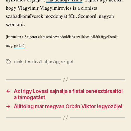
hogy Vlagyimir Vlagyimirovics is a cionista
szabadkőművesek mozdonyát fűti. Szomorú, nagyon
szomorú.
[képünkön a Szigetet elárasztó bevándorlók és szálláscsinálóik figyelhetők
meg,
gb-fotó
]
cink
,
fesztivál
,
ifjúság
,
sziget
Címkék
←
Az irigy Lovasi sajnálja a fiatal zenésztársaitól
a támogatást
→
Állítólag már megvan Orbán Viktor legyőzője!