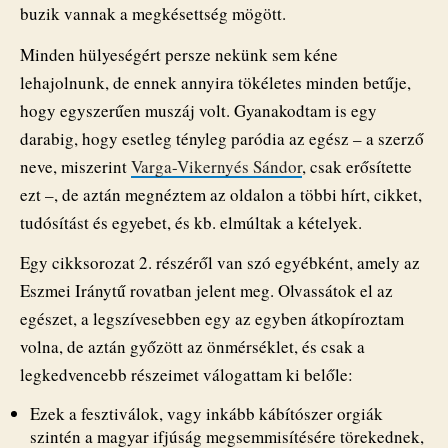
buzik vannak a megkésettség mögött.
Minden hülyeségért persze nekünk sem kéne
lehajolnunk, de ennek annyira tökéletes minden betűje,
hogy egyszerűen muszáj volt. Gyanakodtam is egy
darabig, hogy esetleg tényleg paródia az egész – a szerző
neve, miszerint
Varga-Vikernyés Sándor
, csak erősítette
ezt –, de aztán megnéztem az oldalon a többi hírt, cikket,
tudósítást és egyebet, és kb. elmúltak a kételyek.
Egy cikksorozat 2. részéről van szó egyébként, amely az
Eszmei Iránytű rovatban jelent meg. Olvassátok el az
egészet, a legszívesebben egy az egyben átkopíroztam
volna, de aztán győzött az önmérséklet, és csak a
legkedvencebb részeimet válogattam ki belőle:
Ezek a fesztiválok, vagy inkább kábítószer orgiák
szintén a magyar ifjúság megsemmisítésére törekednek,