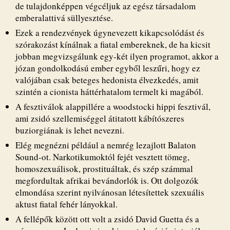
de tulajdonképpen végcéljuk az egész társadalom
emberalattivá süllyesztése.
Ezek a rendezvények úgynevezett kikapcsolódást és
szórakozást kínálnak a fiatal embereknek, de ha kicsit
jobban megvizsgálunk egy-két ilyen programot, akkor a
józan gondolkodású ember egyből leszűri, hogy ez
valójában csak beteges hedonista élvezkedés, amit
szintén a cionista háttérhatalom termelt ki magából.
A fesztiválok alappillére a woodstocki hippi fesztivál,
ami zsidó szellemiséggel átitatott kábítószeres
buziorgiának is lehet nevezni.
Elég megnézni például a nemrég lezajlott Balaton
Sound-ot. Narkotikumoktól fejét vesztett tömeg,
homoszexuálisok, prostituáltak, és szép számmal
megfordultak afrikai bevándorlók is. Ott dolgozók
elmondása szerint nyilvánosan létesítettek szexuális
aktust fiatal fehér lányokkal.
A fellépők között ott volt a zsidó David Guetta és a