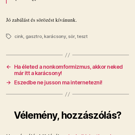
Jó zabálást és sörözést kívánunk.
cink
,
gasztro
,
karácsony
,
sör
,
teszt
Címkék
←
Ha életed a nonkomformizmus, akkor neked
már itt a karácsony!
→
Eszedbe ne jusson ma internetezni!
Vélemény, hozzászólás?