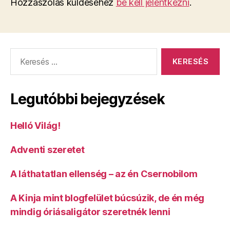
Hozzászólás küldéséhez
be kell jelentkezni
.
Keresés:
Legutóbbi bejegyzések
Helló Világ!
Adventi szeretet
A láthatatlan ellenség – az én Csernobilom
A Kinja mint blogfelület búcsúzik, de én még
mindig óriásaligátor szeretnék lenni