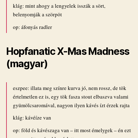
klág: mint ahogy a lengyelek isszák a sört,
belenyomják a szörpöt
op: áfonyás radler
Hopfanatic X-Mas Madness
(magyar)
eszpee: illata meg színre kurva jó, nem rossz, de tök
értelmetlen ez is, egy tök fasza stout elbaszva valami
gyümölcsaromával, nagyon ilyen kávés ízt érzek rajta
klág: kávéíze van
op: föld és kávészaga van – itt most émelygek – én ezt