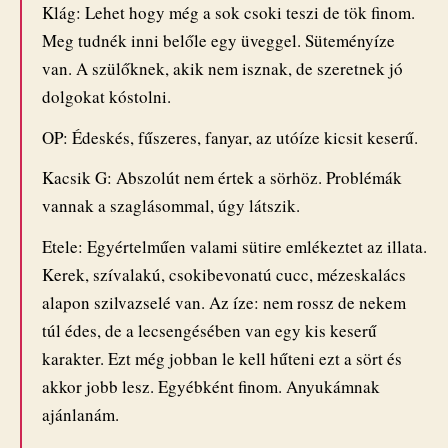
Klág: Lehet hogy még a sok csoki teszi de tök finom.
Meg tudnék inni belőle egy üveggel. Süteményíze
van. A szülőknek, akik nem isznak, de szeretnek jó
dolgokat kóstolni.
OP: Édeskés, fűszeres, fanyar, az utóíze kicsit keserű.
Kacsik G: Abszolút nem értek a sörhöz. Problémák
vannak a szaglásommal, úgy látszik.
Etele: Egyértelműen valami sütire emlékeztet az illata.
Kerek, szívalakú, csokibevonatú cucc, mézeskalács
alapon szilvazselé van. Az íze: nem rossz de nekem
túl édes, de a lecsengésében van egy kis keserű
karakter. Ezt még jobban le kell hűteni ezt a sört és
akkor jobb lesz. Egyébként finom. Anyukámnak
ajánlanám.