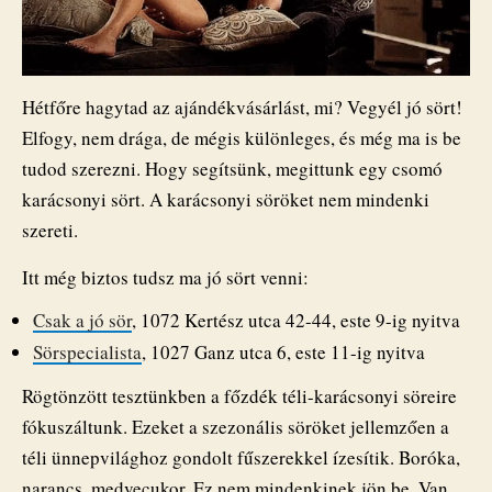
Hétfőre hagytad az ajándékvásárlást, mi? Vegyél jó sört!
Elfogy, nem drága, de mégis különleges, és még ma is be
tudod szerezni. Hogy segítsünk, megittunk egy csomó
karácsonyi sört. A karácsonyi söröket nem mindenki
szereti.
Itt még biztos tudsz ma jó sört venni:
Csak a jó sör
, 1072 Kertész utca 42-44, este 9-ig nyitva
Sörspecialista
, 1027 Ganz utca 6, este 11-ig nyitva
Rögtönzött tesztünkben a főzdék téli-karácsonyi söreire
fókuszáltunk. Ezeket a szezonális söröket jellemzően a
téli ünnepvilághoz gondolt fűszerekkel ízesítik. Boróka,
narancs, medvecukor. Ez nem mindenkinek jön be. Van,