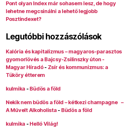
Pont olyan Index már sohasem lesz, de hogy
lehetne megcsinálni a lehető legjobb
Posztindexet?
Legutóbbi hozzászólások
Kalória és kapitalizmus – magyaros-parasztos
gyomorlövés a Bajcsy-Zsilinszky úton -
Magyar Híradó
-
Zsír és kommunizmus: a
Tüköry étterem
kulmika
-
Büdös a föld
Nekik nem büdös a föld – kétkezi champagne –
A Művelt Alkoholista
-
Büdös a föld
kulmika
-
Helló Világ!