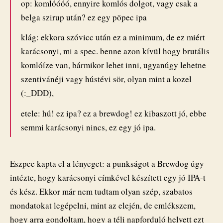
op: komlóóóó, ennyire komlós dolgot, vagy csak a
belga szirup után? ez egy pöpec ipa
klág: ekkora szóvicc után ez a minimum, de ez miért
karácsonyi, mi a spec. benne azon kívül hogy brutális
komlóíze van, bármikor lehet inni, ugyanúgy lehetne
szentivánéji vagy hústévi sör, olyan mint a kozel
(:_DDD),
etele: hú! ez ipa? ez a brewdog! ez kibaszott jó, ebbe
semmi karácsonyi nincs, ez egy jó ipa.
Eszpee kapta el a lényeget: a punkságot a Brewdog úgy
intézte, hogy karácsonyi címkével készített egy jó IPA-t
és kész. Ekkor már nem tudtam olyan szép, szabatos
mondatokat legépelni, mint az elején, de emlékszem,
hogy arra gondoltam, hogy a téli napforduló helyett ezt