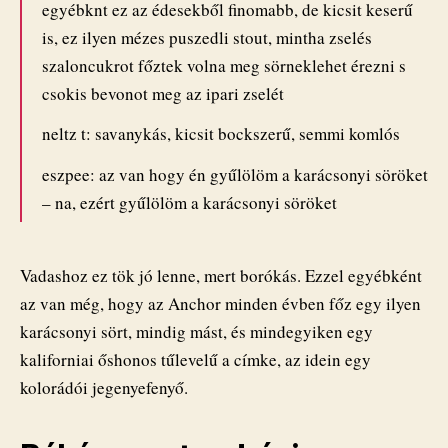
egyébknt ez az édesekből finomabb, de kicsit keserű
is, ez ilyen mézes puszedli stout, mintha zselés
szaloncukrot főztek volna meg sörneklehet érezni s
csokis bevonot meg az ipari zselét
neltz t: savanykás, kicsit bockszerű, semmi komlós
eszpee: az van hogy én gyűlölöm a karácsonyi söröket
– na, ezért gyűlölöm a karácsonyi söröket
Vadashoz ez tök jó lenne, mert borókás. Ezzel egyébként
az van még, hogy az Anchor minden évben főz egy ilyen
karácsonyi sört, mindig mást, és mindegyiken egy
kaliforniai őshonos tűlevelű a címke, az idein egy
kolorádói jegenyefenyő.