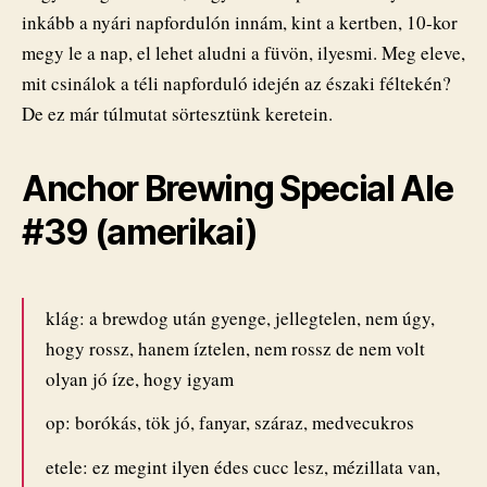
inkább a nyári napfordulón innám, kint a kertben, 10-kor
megy le a nap, el lehet aludni a füvön, ilyesmi. Meg eleve,
mit csinálok a téli napforduló idején az északi féltekén?
De ez már túlmutat sörtesztünk keretein.
Anchor Brewing Special Ale
#39 (amerikai)
klág: a brewdog után gyenge, jellegtelen, nem úgy,
hogy rossz, hanem íztelen, nem rossz de nem volt
olyan jó íze, hogy igyam
op: borókás, tök jó, fanyar, száraz, medvecukros
etele: ez megint ilyen édes cucc lesz, mézillata van,