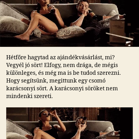
karácsonyi
söröket
bejegyzéshez
Hétfőre hagytad az ajándékvásárlást, mi?
Vegyél jó sört! Elfogy, nem drága, de mégis
különleges, és még ma is be tudod szerezni.
Hogy segítsünk, megittunk egy csomó
karácsonyi sört. A karácsonyi söröket nem
mindenki szereti.