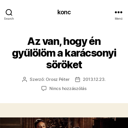
konc
Search
Menü
Az van, hogy én
gyűlölöm a karácsonyi
söröket
Szerző:
Orosz Péter
2013.12.23.
Bejegyzés
Bejegyzés
szerzője
dátuma
a(z)
Nincs hozzászólás
Az
van,
hogy
én
gyűlölöm
a