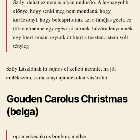
Szily: dehát ez nem is olyan undorító. A legnagyobb
előnye, hogy senki meg nem mondaná, hogy
karácsonyi. hogy beleaprították azt a fahéjas gecit, ez
tökre elmenne egy egész jó sörnek. húzóra lenyomnék
egy litert simán. igyunk öt litert a teszten. isteni volt
tényleg
Szily Lászlónak itt sajnos el kellett mennie, ha jól
emlékszem, karácsonyi ajándékokat vásárolni.
Gouden Carolus Christmas
(belga)
op: medvecukros bonbon, mellve