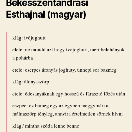
Békésszentandrási
Esthajnal (magyar)
klág: ivójughutt
elete: ne mondd azt hogy ivójoghurt, mert belehányok
a pohárba
etele: cserpes áfonyás joghuty. ünnepi sor bazmeg
klág: áfonyaszörp
etele: édesanyáknak egy hosszú és fárasztó főzés után
eszpee: ez bameg egy az egyben meggymárka,
málnaszörp tényleg, annyira értelmetlen sörnek hívni
klág? mintha szóda lenne benne