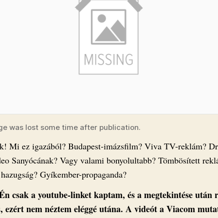
ge was lost some time after publication.
ek! Mi ez igazából? Budapest-imázsfilm? Viva TV-reklám? D
eo Sanyócának? Vagy valami bonyolultabb? Tömbösített rek
s hazugság? Gyíkember-propaganda?
Én csak a youtube-linket kaptam, és a megtekintése után 
s, ezért nem néztem eléggé utána. A videót a Viacom muta