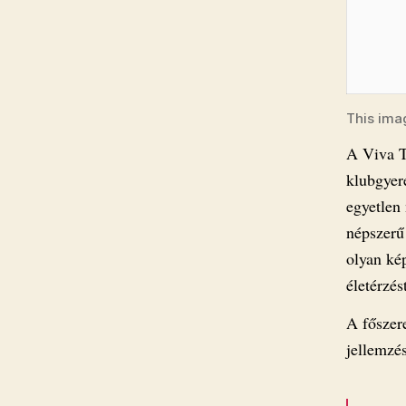
This ima
A Viva T
klubgyer
egyetlen
népszerű
olyan ké
életérzés
A főszer
jellemzés