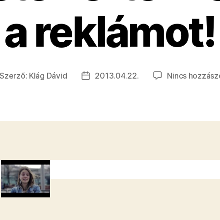
a reklámot!
Szerző:
Klág Dávid
2013.04.22.
Nincs hozzász
jegyzés
Bejegyzés
erzője
dátuma