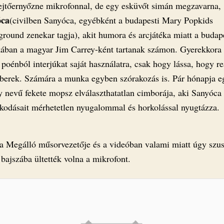
jtőernyőzne mikrofonnal, de egy esküvőt simán megzavarna,
óca
(civilben Sanyóca, egyébként a budapesti Mary Popkids
ground zenekar tagja), akit humora és arcjátéka miatt a budap
kában a magyar Jim Carrey-ként tartanak számon. Gyerekkora 
 poénból interjúkat saját használatra, csak hogy lássa, hogy r
berek. Számára a munka egyben szórakozás is. Pár hónapja e
 nevű fekete mopsz elválaszthatatlan cimborája, aki Sanyóca
rkodásait mérhetetlen nyugalommal és horkolással nyugtázza.
a Megálló műsorvezetője és a videóban valami miatt úgy szu
bajszába ültették volna a mikrofont.