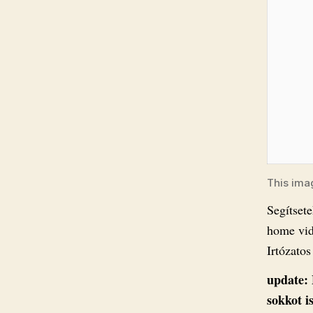
This ima
Segítset
home vid
Irtózato
update: 
sokkot i