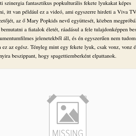
ti szinergia fantasztikus popkulturális fekete lyukakat képes
i, itt van például ez a videó, ami egyszerre hirdeti a Viva T
etőjét, az ő Mary Popkids nevű együttesét, közben megpróbá
 bemutatni a fiatalok életét, ráadásul a fele tulajdonképpen be
kumentumfilmes jelenetekből áll, és én egyszerűen nem tudom
 ez az egész. Tényleg mint egy fekete lyuk, csak vonz, vonz é
nyira beszippant, hogy spagettiemberként elpattanok.