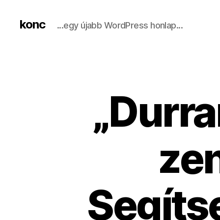
konc
...egy újabb WordPress honlap...
„Durra
zen
Segíts