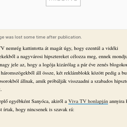
ge was lost some time after publication.
V nemrég kattintotta át magát úgy, hogy ezentúl a vidéki
ekekből a nagyvárosi hipsztereket célozza meg, ennek mondj
 nagy jele az, hogy a logója kizárólag a pár éve zenés blogok
 háromszögekből áll össze, két reklámblokk között pedig a b
psorokból állnak, amik próbálják visszaadni a szabados hipszt
t.
eplő egyébként Sanyóca, akiről a
Viva TV honlapján
annyira 
t írtak, hogy nincsenek is szavak rá: