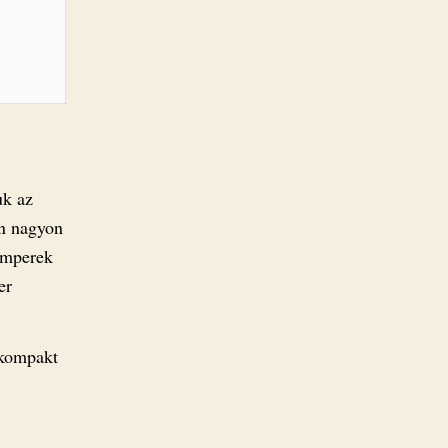
uk az
on nagyon
umperek
er
kompakt