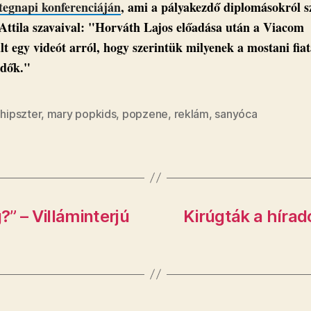
tegnapi konferenciáján
, ami a pályakezdő diplomásokról sz
Attila szavaival: "Horváth Lajos előadása után a Viacom
lt egy videót arról, hogy szerintük milyenek a mostani fiat
zdők."
,
hipszter
,
mary popkids
,
popzene
,
reklám
,
sanyóca
” – Villáminterjú
Kirúgták a hírad