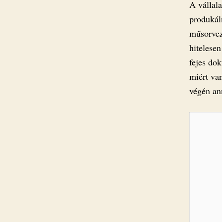
A vállala
produkáln
műsorvez
hitelesen
fejes do
miért van
végén an