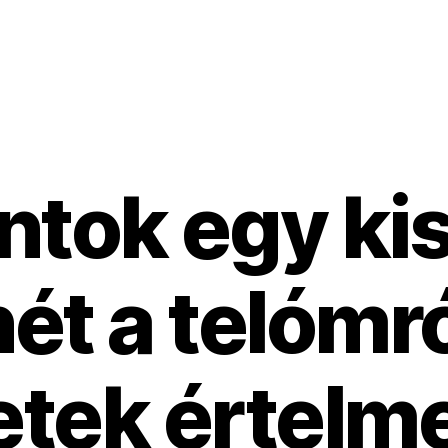
ntok egy ki
ét a telómró
etek értelme