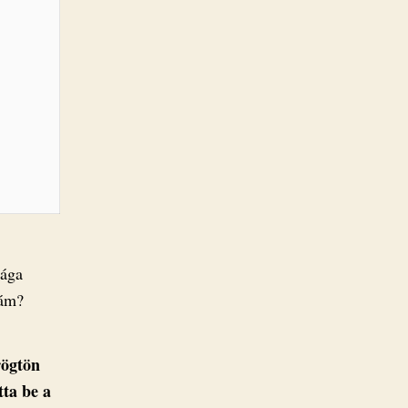
rága
lám?
rögtön
tta be a