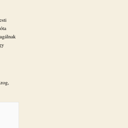
esti
óta
eagálnak
gy
szog,