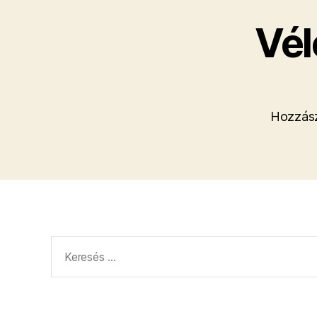
Vél
Hozzász
Keresés: