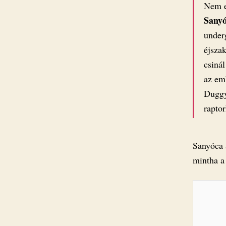
Nem e
Sany
under
éjsza
csinál
az em
Duggy
rapto
Sanyóca 
mintha a 