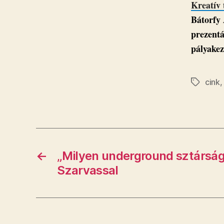
Kreatív 
Bátorfy 
prezentá
pályake
cink
Címkék
←
„Milyen underground sztárság?
Szarvassal