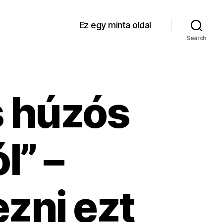
Ez egy minta oldal
Search
s húzós
l” –
zni ezt