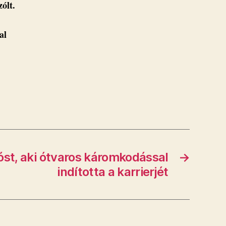
ólt.
al
óst, aki ótvaros káromkodással
→
indította a karrierjét