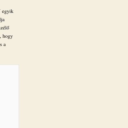
reklámot!
V egyik
bejegyzéshez
lja
szélő
, hogy
s a