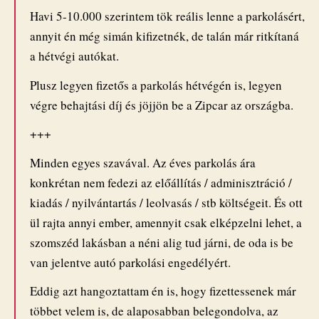
Havi 5-10.000 szerintem tök reális lenne a parkolásért,
annyit én még simán kifizetnék, de talán már ritkítaná
a hétvégi autókat.
Plusz legyen fizetős a parkolás hétvégén is, legyen
végre behajtási díj és jöjjön be a Zipcar az országba.
+++
Minden egyes szavával. Az éves parkolás ára
konkrétan nem fedezi az előállítás / adminisztráció /
kiadás / nyilvántartás / leolvasás / stb költségeit. És ott
ül rajta annyi ember, amennyit csak elképzelni lehet, a
szomszéd lakásban a néni alig tud járni, de oda is be
van jelentve autó parkolási engedélyért.
Eddig azt hangoztattam én is, hogy fizettessenek már
többet velem is, de alaposabban belegondolva, az