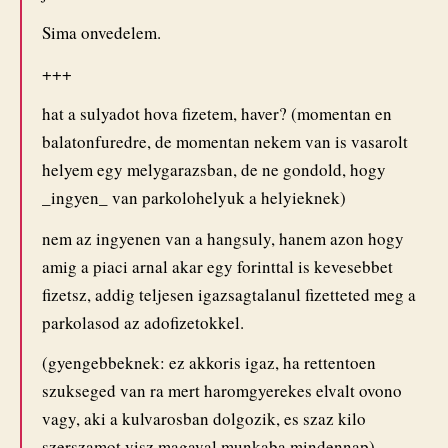
Sima onvedelem.
+++
hat a sulyadot hova fizetem, haver? (momentan en
balatonfuredre, de momentan nekem van is vasarolt
helyem egy melygarazsban, de ne gondold, hogy
_ingyen_ van parkolohelyuk a helyieknek)
nem az ingyenen van a hangsuly, hanem azon hogy
amig a piaci arnal akar egy forinttal is kevesebbet
fizetsz, addig teljesen igazsagtalanul fizetteted meg a
parkolasod az adofizetokkel.
(gyengebbeknek: ez akkoris igaz, ha rettentoen
szukseged van ra mert haromgyerekes elvalt ovono
vagy, aki a kulvarosban dolgozik, es szaz kilo
szerszamot visz magaval munkaba mindennap)