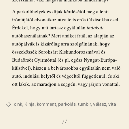
A parkolóhelyek és díjak kérdésétől meg a fenti
iróniájától elvonatkoztatva te is erős túlzásokba esel.
Érdekel, hogy mit tartasz egyáltalán
indokolt
autóhasználatnak? Mert amiket írtál, az alapján az
autópályák is kizárólag arra szolgálnának, hogy
összekössék Soroksárt Kiskundorozsmával és
Budaörsöt Gyirmóttal (és pl. egész Nyugat-Európa-
külsővel), hiszen a belvárosokba egyáltalán nem való
autó, indulási helytől és végcéltól függetlenül, és aki
ott lakik, az maradjon a seggén, vagy járjon vonattal.
cink
,
Kinja
,
komment
,
parkolás
,
tumblr
,
válasz
,
vita
Címkék