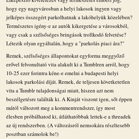
lakosoknak?
hogy egy nagyvárosban a helyi lakosok ingyen vagy
bejegyzéshez
jelképes összegért parkolhatnak a lakóhelyük közelében?
Természetes igény-e az autók kikergetése a városokból,
vagy csak a szélsőséges bringások trollkodó felvetése?
Létezik olyan egyáltalán, hogy a "parkolás piaci ára?"
Remek, szélsőséges állapontokat egyforma meggyőző
erővel felvonultató vita alakult ki a Tumblren arról, hogy
10-25 ezer forintra kéne-e emelni a budapesti helyi
lakosok parkolási díját. Remek, de teljesen követketetlen
vita a Tumblr tulajdonságai miatt, hiszen azt nem
beszélgetésre találták ki. A Kinját viszont igen, sőt éppen
mától változott meg a kommentrendszer, így most
élesben próbálhatod ki, átláthatóbbak lettek-e a threadek
az új rendszerben. (A változásról nemsokára részltesebb
posztban számolok be!)