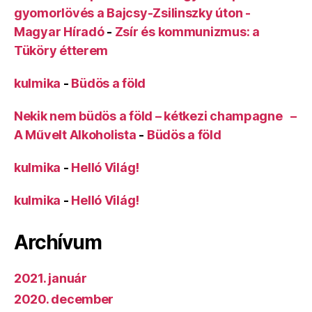
gyomorlövés a Bajcsy-Zsilinszky úton -
Magyar Híradó
-
Zsír és kommunizmus: a
Tüköry étterem
kulmika
-
Büdös a föld
Nekik nem büdös a föld – kétkezi champagne –
A Művelt Alkoholista
-
Büdös a föld
kulmika
-
Helló Világ!
kulmika
-
Helló Világ!
Archívum
2021. január
2020. december