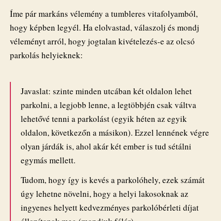
Íme pár markáns vélemény a tumbleres vitafolyamból,
hogy képben legyél. Ha elolvastad, válaszolj és mondj
véleményt arról, hogy jogtalan kivételezés-e az olcsó
parkolás helyieknek:
Javaslat: szinte minden utcában két oldalon lehet
parkolni, a legjobb lenne, a legtöbbjén csak váltva
lehetővé tenni a parkolást (egyik héten az egyik
oldalon, következőn a másikon). Ezzel lennének végre
olyan járdák is, ahol akár két ember is tud sétálni
egymás mellett.
Tudom, hogy így is kevés a parkolóhely, ezek számát
úgy lehetne növelni, hogy a helyi lakosoknak az
ingyenes helyett kedvezményes parkolóbérleti díjat