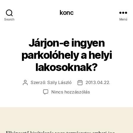
konc
Search
Menü
Járjon-e ingyen
parkolóhely a helyi
lakosoknak?
Szerző:
Szily László
2013.04.22.
Bejegyzés
Bejegyzés
szerzője
dátuma
a(z)
Nincs hozzászólás
Járjon-
e
ingyen
parkolóhely
a
helyi
Elképesztő kivételezés vagy természetes emberi jog,