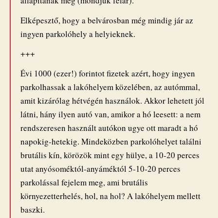
állapítanak meg (mondjuk félár).
Elképesztő, hogy a belvárosban még mindig jár az
ingyen parkolóhely a helyieknek.
+++
Évi 1000 (ezer!) forintot fizetek azért, hogy ingyen
parkolhassak a lakóhelyem közelében, az autómmal,
amit kizárólag hétvégén használok. Akkor lehetett jól
látni, hány ilyen autó van, amikor a hó leesett: a nem
rendszeresen használt autókon ugye ott maradt a hó
napokig-hetekig. Mindeközben parkolóhelyet találni
brutális kín, körözök mint egy hülye, a 10-20 perces
utat anyósoméktól-anyáméktól 5-10-20 perces
parkolással fejelem meg, ami brutális
környezetterhelés, hol, na hol? A lakóhelyem mellett
baszki.