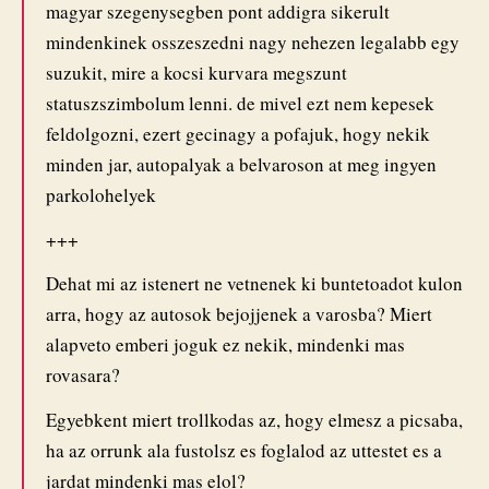
magyar szegenysegben pont addigra sikerult
mindenkinek osszeszedni nagy nehezen legalabb egy
suzukit, mire a kocsi kurvara megszunt
statuszszimbolum lenni. de mivel ezt nem kepesek
feldolgozni, ezert gecinagy a pofajuk, hogy nekik
minden jar, autopalyak a belvaroson at meg ingyen
parkolohelyek
+++
Dehat mi az istenert ne vetnenek ki buntetoadot kulon
arra, hogy az autosok bejojjenek a varosba? Miert
alapveto emberi joguk ez nekik, mindenki mas
rovasara?
Egyebkent miert trollkodas az, hogy elmesz a picsaba,
ha az orrunk ala fustolsz es foglalod az uttestet es a
jardat mindenki mas elol?