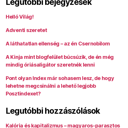
Legutóbbi bejegyzések
Helló Világ!
Adventi szeretet
A láthatatlan ellenség – az én Csernobilom
A Kinja mint blogfelület búcsúzik, de én még
mindig óriásaligátor szeretnék lenni
Pont olyan Index már sohasem lesz, de hogy
lehetne megcsinálni a lehető legjobb
Posztindexet?
Legutóbbi hozzászólások
Kalória és kapitalizmus – magyaros-parasztos