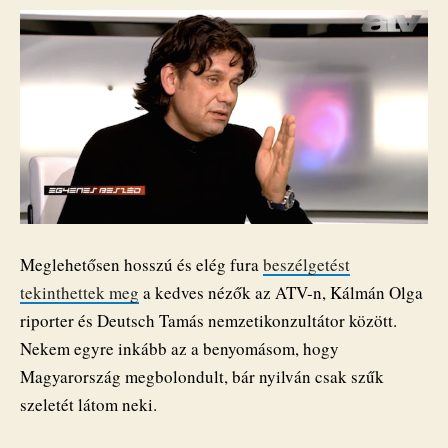
Meglehetősen hosszú és elég fura
beszélgetést
tekinthettek meg
a kedves nézők az ATV-n, Kálmán Olga
riporter és Deutsch Tamás nemzetikonzultátor között.
Nekem egyre inkább az a benyomásom, hogy
Magyarország megbolondult, bár nyilván csak szűk
szeletét látom neki.