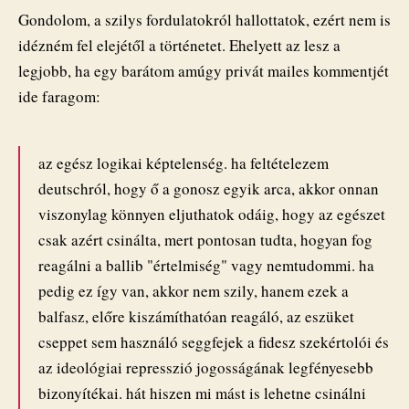
Gondolom, a szilys fordulatokról hallottatok, ezért nem is
idézném fel elejétől a történetet. Ehelyett az lesz a
legjobb, ha egy barátom amúgy privát mailes kommentjét
ide faragom:
az egész logikai képtelenség. ha feltételezem
deutschról, hogy ő a gonosz egyik arca, akkor onnan
viszonylag könnyen eljuthatok odáig, hogy az egészet
csak azért csinálta, mert pontosan tudta, hogyan fog
reagálni a ballib "értelmiség" vagy nemtudommi. ha
pedig ez így van, akkor nem szily, hanem ezek a
balfasz, előre kiszámíthatóan reagáló, az eszüket
cseppet sem használó seggfejek a fidesz szekértolói és
az ideológiai represszió jogosságának legfényesebb
bizonyítékai. hát hiszen mi mást is lehetne csinálni