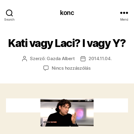
konc
Search
Menü
Kati vagy Laci? I vagy Y?
Szerző:
Gazda Albert
2014.11.04.
Bejegyzés
Bejegyzés
szerzője
dátuma
a(z)
Nincs hozzászólás
Kati
vagy
Laci?
I
vagy
Y?
bejegyzéshez