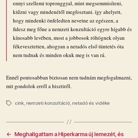
ennyi szellemi topronggyal, mint megsemmisíteni,
kiűzni vagy mindenétől megfosztani. így ahelyett,
hogy mindenki önfeledten nevetne az egészen, a
fidesz meg főne a nemzeti konzultáció egyre hígabb és
kínosabb levében, most a jobbosok röhögnek olyan
fékevesztetten, ahogyan a netadós első tüntetés óta
nem tudnak és minden okuk meg is van rá.
Ennél pontosabban biztosan nem tudnám megfogalmazni,
mit gondolok erről a hisztiről.
cink
,
nemzeti konzultáció
,
netadó és vidéke
Címkék
←
Meghallgattam a Hiperkarma új lemezét, és