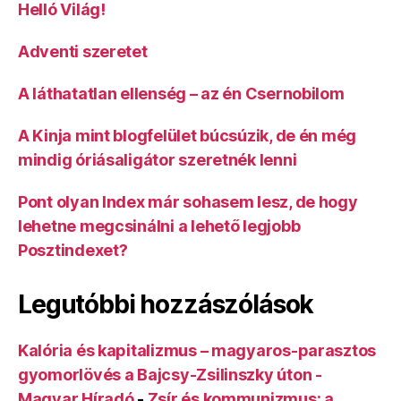
Helló Világ!
Adventi szeretet
A láthatatlan ellenség – az én Csernobilom
A Kinja mint blogfelület búcsúzik, de én még
mindig óriásaligátor szeretnék lenni
Pont olyan Index már sohasem lesz, de hogy
lehetne megcsinálni a lehető legjobb
Posztindexet?
Legutóbbi hozzászólások
Kalória és kapitalizmus – magyaros-parasztos
gyomorlövés a Bajcsy-Zsilinszky úton -
Magyar Híradó
-
Zsír és kommunizmus: a