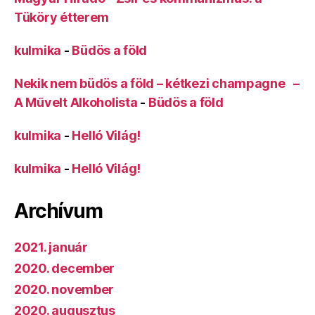
Tüköry étterem
kulmika
-
Büdös a föld
Nekik nem büdös a föld – kétkezi champagne –
A Művelt Alkoholista
-
Büdös a föld
kulmika
-
Helló Világ!
kulmika
-
Helló Világ!
Archívum
2021. január
2020. december
2020. november
2020. augusztus