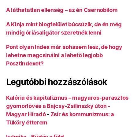
A láthatatlan ellenség – az én Csernobilom
A Kinja mint blogfelület búcsúzik, de én még
mindig óriásaligátor szeretnék lenni
Pont olyan Index már sohasem lesz, de hogy
lehetne megcsinálni a lehető legjobb
Posztindexet?
Legutóbbi hozzászólások
Kalória és kapitalizmus – magyaros-parasztos
gyomorlövés a Bajcsy-Zsilinszky úton -
Magyar Híradó
-
Zsír és kommunizmus: a
Tüköry étterem
kulmika
-
Büdös a föld