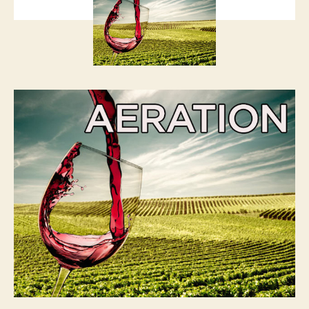
látszani!
bejegyzéshez