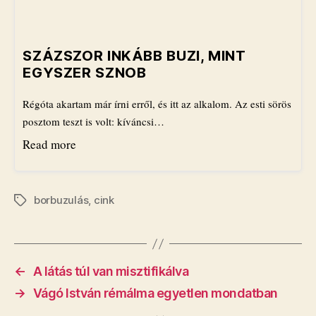
​SZÁZSZOR INKÁBB BUZI, MINT
EGYSZER SZNOB
Régóta akartam már írni erről, és itt az alkalom. Az esti sörös
posztom teszt is volt: kíváncsi…
Read more
borbuzulás
,
cink
Címkék
←
​A látás túl van misztifikálva
→
Vágó István rémálma egyetlen mondatban