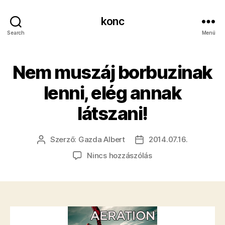
konc
Search
Menü
Nem muszáj borbuzinak
lenni, elég annak
látszani!
Szerző:
Gazda Albert
2014.07.16.
Bejegyzés
Bejegyzés
szerzője
dátuma
a(z)
Nincs hozzászólás
Nem
muszáj
borbuzinak
lenni,
elég
annak