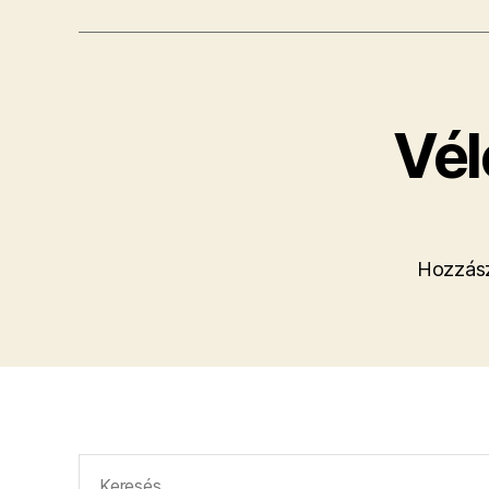
Vél
Hozzász
Keresés: