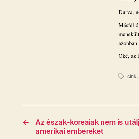
Durva, 
Másfél ó
menekülte
azonban 
Oké, az i
cink
Címkék
←
Az észak-koreaiak nem is utál
amerikai embereket