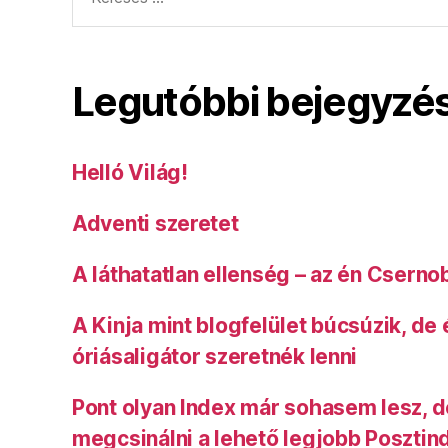
Legutóbbi bejegyzé
Helló Világ!
Adventi szeretet
A láthatatlan ellenség – az én Cserno
A Kinja mint blogfelület búcsúzik, de
óriásaligátor szeretnék lenni
Pont olyan Index már sohasem lesz, 
megcsinálni a lehető legjobb Posztin