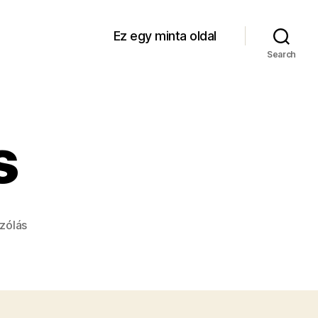
Ez egy minta oldal
Search
s
a(z)
zólás
Nincsen
más
bejegyzéshez