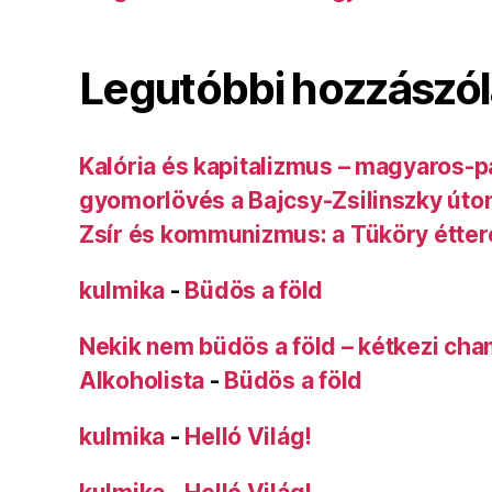
Legutóbbi hozzászó
Kalória és kapitalizmus – magyaros-p
gyomorlövés a Bajcsy-Zsilinszky úto
Zsír és kommunizmus: a Tüköry étte
kulmika
-
Büdös a föld
Nekik nem büdös a föld – kétkezi ch
Alkoholista
-
Büdös a föld
kulmika
-
Helló Világ!