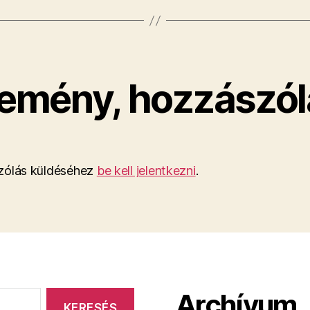
emény, hozzászól
ólás küldéséhez
be kell jelentkezni
.
Archívum