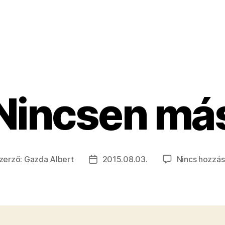
Nincsen má
zerző:
Gazda Albert
2015.08.03.
Nincs hozzás
egyzés
Bejegyzés
rzője
dátuma