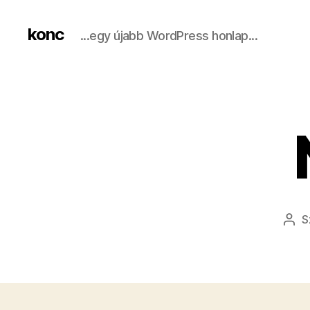
konc
...egy újabb WordPress honlap...
S
Bej
sze