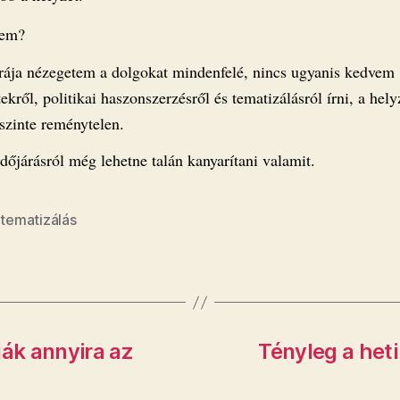
nem?
rája nézegetem a dolgokat mindenfelé, nincs ugyanis kedvem
kről, politikai haszonszerzésről és tematizálásról írni, a hely
szinte reménytelen.
dőjárásról még lehetne talán kanyarítani valamit.
,
tematizálás
ják annyira az
Tényleg a heti