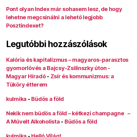
Pont olyan Index már sohasem lesz, de hogy
lehetne megcsinálni a lehető legjobb
Posztindexet?
Legutóbbi hozzászólások
Kalória és kapitalizmus – magyaros-parasztos
gyomorlövés a Bajcsy-Zsilinszky úton -
Magyar Híradó
-
Zsír és kommunizmus: a
Tüköry étterem
kulmika
-
Büdös a föld
Nekik nem büdös a föld – kétkezi champagne –
A Művelt Alkoholista
-
Büdös a föld
kulmika
-
Helló Világ!