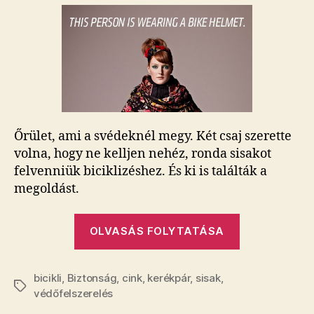
láthatatlan
bringás
sisakot.
Nem
kamu!
bejegyzéshez
Őrület, ami a svédeknél megy. Két csaj szerette
volna, hogy ne kelljen nehéz, ronda sisakot
felvenniük biciklizéshez. És ki is találták a
megoldást.
„Feltalálták
OLVASÁS FOLYTATÁSA
a
láthatatlan
bicikli
,
Biztonság
,
cink
,
kerékpár
,
sisak
,
bringás
Címkék
védőfelszerelés
sisakot.