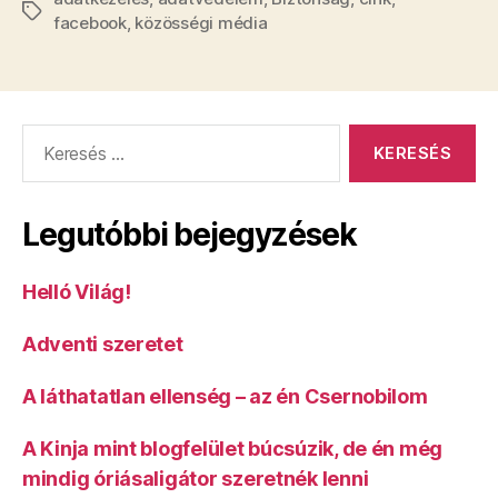
adata
Címkék
facebook
,
közösségi média
került
veszélybe
a
Facebookon
Keresés:
Legutóbbi bejegyzések
Helló Világ!
Adventi szeretet
A láthatatlan ellenség – az én Csernobilom
A Kinja mint blogfelület búcsúzik, de én még
mindig óriásaligátor szeretnék lenni