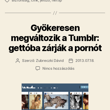
Biztonság
,
cink
,
jelszó
,
nettip
jelszó?
Címkék
bejegyzéshez
Itt
van
pár
Gyökeresen
tuti
módszer!”
megváltozik a Tumblr:
gettóba zárják a pornót
Szerző:
Zubreczki Dávid
2013.07.18.
Bejegyzés
Bejegyzés
szerzője
dátuma
a(z)
Nincs hozzászólás
Gyökeresen
megváltozik
a
Tumblr:
gettóba
zárják
a