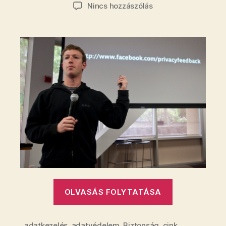
szerzője
dátuma
a(z)
Nincs hozzászólás
Hatmillió
felhasználó
személyes
adata
került
veszélybe
a
Facebookon
bejegyzéshez
„Hatmillió
OLVASÁS FOLYTATÁSA
felhasználó
személyes
adatkezelés
,
adatvédelem
,
Biztonság
,
cink
,