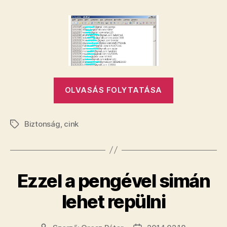
Gmail-
jelszó
szivárgott
ki,
talán
a
tiéd
„Ötmillió
is
OLVASÁS FOLYTATÁSA
bejegyzéshez
Gmail-
jelszó
Biztonság
,
cink
szivárgott
Címkék
ki,
talán
a
Ezzel a pengével simán
tiéd
is”
lehet repülni