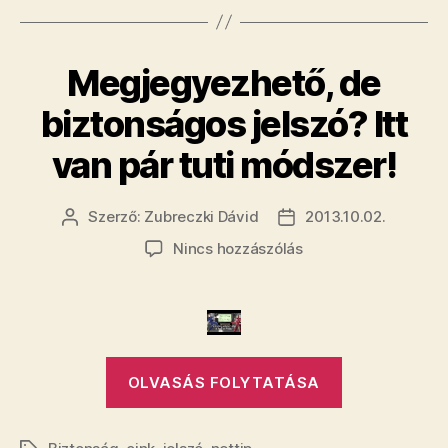
Nem
kamu!”
Megjegyezhető, de
biztonságos jelszó? Itt
van pár tuti módszer!
Szerző:
Zubreczki Dávid
2013.10.02.
Bejegyzés
Bejegyzés
szerzője
dátuma
a(z)
Nincs hozzászólás
Megjegyezhető,
de
biztonságos
jelszó?
Itt
„Megjegyezh
van
OLVASÁS FOLYTATÁSA
de
pár
biztonságos
tuti
módszer!