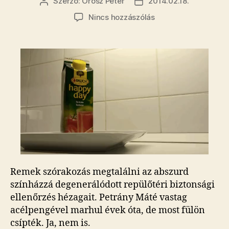
Szerző:
Orosz Péter
2014.02.18.
Bejegyzés
Bejegyzés
szerzője
dátuma
a(z)
Nincs hozzászólás
Ezzel
a
pengével
simán
lehet
repülni
bejegyzéshez
Remek szórakozás megtalálni az abszurd
színházzá degenerálódott repülőtéri biztonsági
ellenőrzés hézagait. Petrány Máté vastag
acélpengével marhul évek óta, de most fülön
csípték. Ja, nem is.