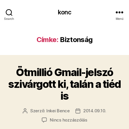
konc
Search
Menü
Címke:
Biztonság
Ötmillió Gmail-jelszó
szivárgott ki, talán a tiéd
is
Szerző:
Inkei Bence
2014.09.10.
Bejegyzés
Bejegyzés
szerzője
dátuma
a(z)
Nincs hozzászólás
Ötmillió