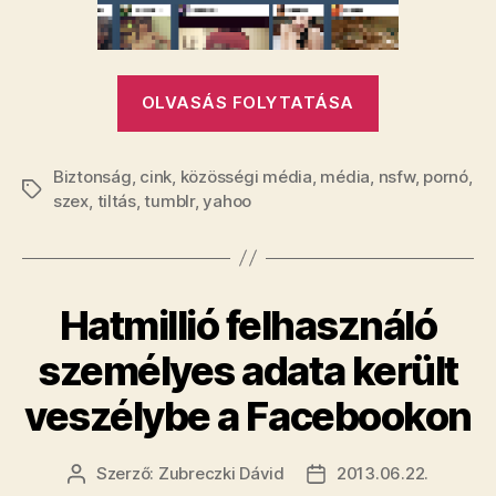
pornót
bejegyzéshez
„Gyökerese
OLVASÁS FOLYTATÁSA
megváltozik
a
Biztonság
,
cink
,
közösségi média
,
média
,
Tumblr:
nsfw
,
pornó
,
Címkék
szex
,
tiltás
,
tumblr
,
yahoo
gettóba
zárják
a
pornót”
Hatmillió felhasználó
személyes adata került
veszélybe a Facebookon
Szerző:
Zubreczki Dávid
2013.06.22.
Bejegyzés
Bejegyzés