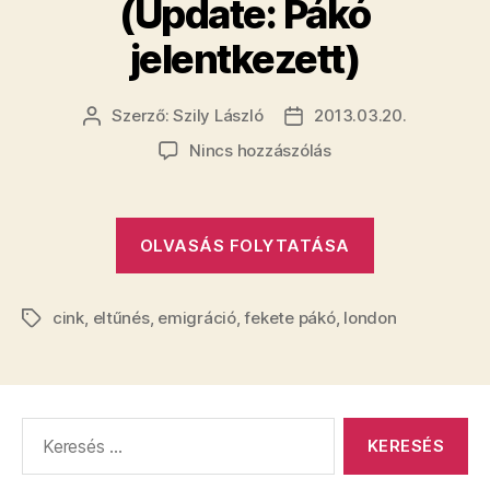
(Update: Pákó
jelentkezett)
Szerző:
Szily László
2013.03.20.
Bejegyzés
Bejegyzés
szerzője
dátuma
a(z)
Nincs hozzászólás
Bréking!
Nincs
meg
„Bréking!
OLVASÁS FOLYTATÁSA
Fekete
Nincs
Pákó,
meg
a
cink
,
eltűnés
,
emigráció
,
fekete pákó
menedzsere
,
london
Fekete
Címkék
aggódik
Pákó,
(Update:
a
Pákó
menedzsere
jelentkezett)
Keresés:
aggódik
bejegyzéshez
(Update: