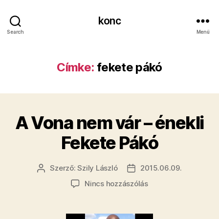
konc
Search
Menü
Címke:
fekete pákó
A Vona nem vár – énekli
Fekete Pákó
Szerző:
Szily László
2015.06.09.
Bejegyzés
Bejegyzés
szerzője
dátuma
a(z)
Nincs hozzászólás
A
Vona
nem