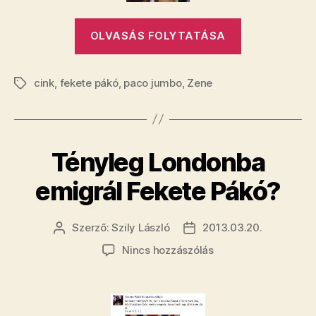
mintha
valami
„Jobb,
köcsög
OLVASÁS FOLYTATÁSA
ha
mutatná
meg
tőlünk
bejegyzéshez
cink
,
fekete pákó
,
paco jumbo
,
Zene
hallod,
Címkék
mintha
valami
köcsög
Tényleg Londonba
mutatná
meg”
emigrál Fekete Pákó?
Szerző:
Szily László
2013.03.20.
Bejegyzés
Bejegyzés
szerzője
dátuma
a(z)
Nincs hozzászólás
Tényleg
Londonba
emigrál
Fekete