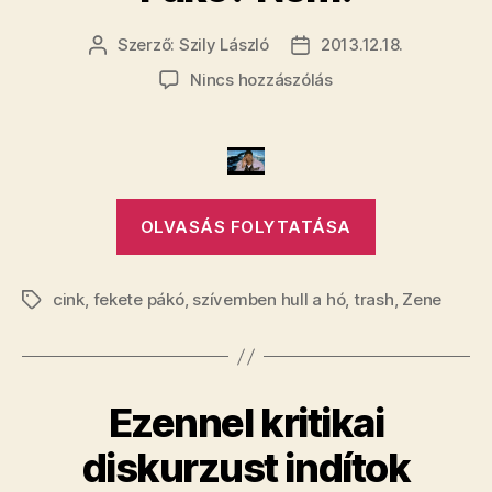
Szerző:
Szily László
2013.12.18.
Bejegyzés
Bejegyzés
szerzője
dátuma
a(z)
Nincs hozzászólás
Orult
jo
karacsonyi
szammal
„​
jelentkezett
OLVASÁS FOLYTATÁSA
Orult
Pako?
jo
Nem!
bejegyzéshez
cink
,
fekete pákó
,
szívemben hull a hó
,
trash
karacsonyi
,
Zene
Címkék
szammal
jelentkezett
Pako?
Ezennel kritikai
Nem!”
diskurzust indítok