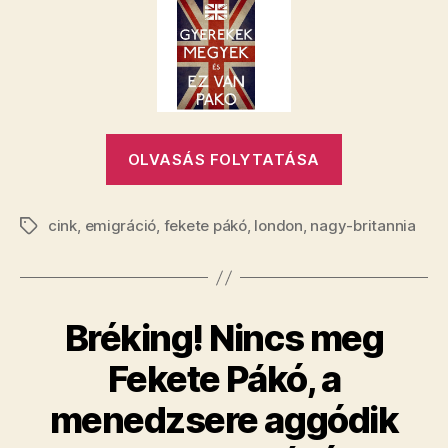
Pákó?
bejegyzéshez
„Tényleg
OLVASÁS FOLYTATÁSA
Londonba
emigrál
cink
,
emigráció
,
fekete pákó
,
london
,
nagy-britannia
Fekete
Címkék
Pákó?”
Bréking! Nincs meg
Fekete Pákó, a
menedzsere aggódik