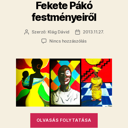
Fekete Pákó
festményeiről
Szerző:
Klág Dávid
2013.11.27.
Bejegyzés
Bejegyzés
szerzője
dátuma
a(z)
Nincs hozzászólás
Ezennel
kritikai
diskurzust
indítok
Fekete
Pákó
festményeiről
bejegyzéshez
„Ezennel
OLVASÁS FOLYTATÁSA
kritikai