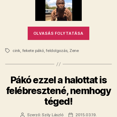
vár
–
énekli
Fekete
Pákó
„A
bejegyzéshez
OLVASÁS FOLYTATÁSA
Vona
nem
cink
,
fekete pákó
,
feldolgozás
,
Zene
vár
Címkék
–
énekli
Fekete
Pákó ezzel a halottat is
Pákó”
felébresztené, nemhogy
téged!
Szerző:
Szily László
2015.03.19.
Bejegyzés
Bejegyzés