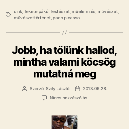
diskurzust
cink
,
fekete pákó
,
festészet
,
műelemzés
,
művészet
indítok
,
Címkék
művészettörténet
,
paco picasso
Fekete
Pákó
festményeir
Jobb, ha tőlünk hallod,
mintha valami köcsög
mutatná meg
Szerző:
Szily László
2013.06.28.
Bejegyzés
Bejegyzés
szerzője
dátuma
a(z)
Nincs hozzászólás
Jobb,
ha
tőlünk
hallod,