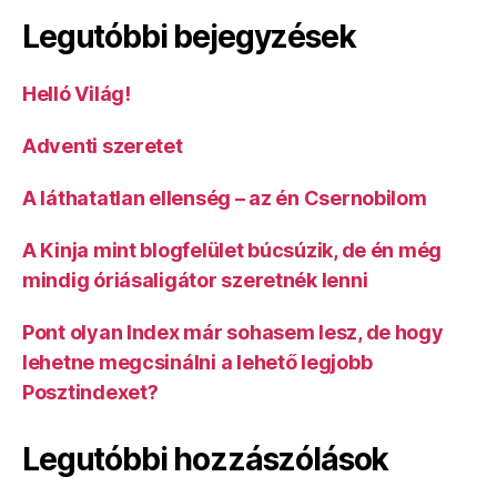
Pákó
Legutóbbi bejegyzések
jelentkezett)
Helló Világ!
Adventi szeretet
A láthatatlan ellenség – az én Csernobilom
A Kinja mint blogfelület búcsúzik, de én még
mindig óriásaligátor szeretnék lenni
Pont olyan Index már sohasem lesz, de hogy
lehetne megcsinálni a lehető legjobb
Posztindexet?
Legutóbbi hozzászólások