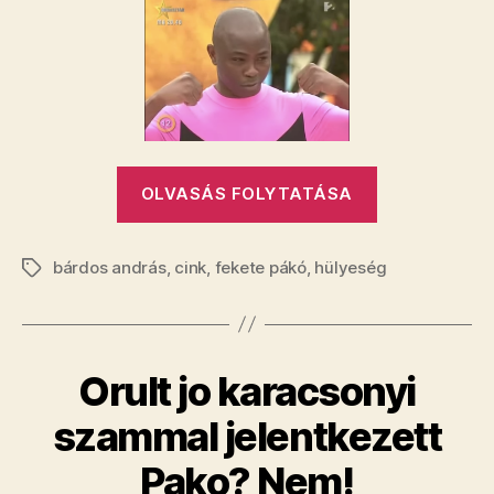
András
szerint
Pákó
egyáltalán
nem
idióta
bejegyzéshez
„​
OLVASÁS FOLYTATÁSA
Bréking:
Bárdos
bárdos andrás
,
cink
,
fekete pákó
,
hülyeség
András
Címkék
szerint
Pákó
egyáltalán
​Orult jo karacsonyi
nem
idióta”
szammal jelentkezett
Pako? Nem!