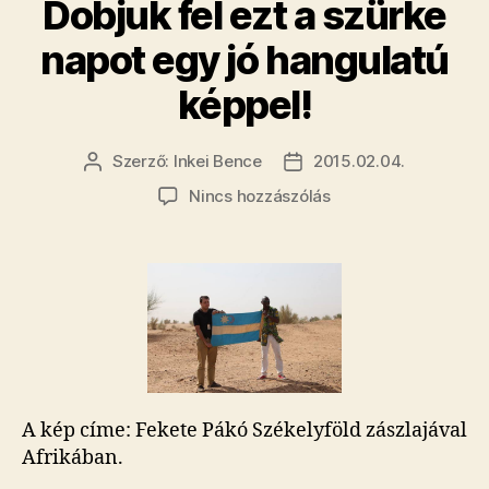
Dobjuk fel ezt a szürke
téged!”
napot egy jó hangulatú
képpel!
Szerző:
Inkei Bence
2015.02.04.
Bejegyzés
Bejegyzés
szerzője
dátuma
a(z)
Nincs hozzászólás
Dobjuk
fel
ezt
a
szürke
napot
egy
jó
hangulatú
A kép címe: Fekete Pákó Székelyföld zászlajával
képpel!
Afrikában.
bejegyzéshez