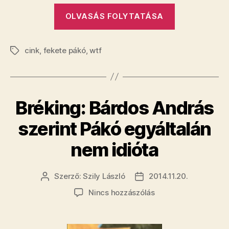
„Dobjuk
OLVASÁS FOLYTATÁSA
fel
ezt
cink
,
fekete pákó
,
wtf
a
Címkék
szürke
napot
egy
​Bréking: Bárdos András
jó
hangulatú
szerint Pákó egyáltalán
képpel!”
nem idióta
Szerző:
Szily László
2014.11.20.
Bejegyzés
Bejegyzés
szerzője
dátuma
a(z)
Nincs hozzászólás
Bréking:
Bárdos