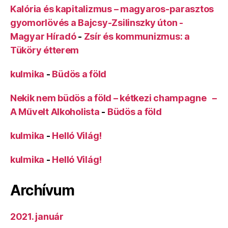
Kalória és kapitalizmus – magyaros-parasztos
gyomorlövés a Bajcsy-Zsilinszky úton -
Magyar Híradó
-
Zsír és kommunizmus: a
Tüköry étterem
kulmika
-
Büdös a föld
Nekik nem büdös a föld – kétkezi champagne –
A Művelt Alkoholista
-
Büdös a föld
kulmika
-
Helló Világ!
kulmika
-
Helló Világ!
Archívum
2021. január