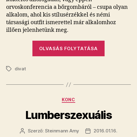
orvoskonferencia a bőrgombáról – csupa olyan
alkalom, ahol kis stílusérzékkel és némi
társasági outfit ismerettel már alkalomhoz
illően jelenhetünk meg.
„Mit
OLVASÁS FOLYTATÁSA
vegyünk
fel
divat
tüntetésre?”
Címkék
Kategóriák
KONC
Lumberszexuális
Szerző:
Steinmann Amy
2016.01.16.
Bejegyzés
Bejegyzés