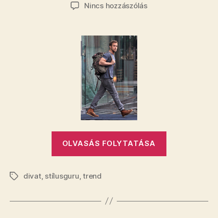
szerzője
dátuma
a(z)
Nincs hozzászólás
Lumberszexuális
bejegyzéshez
„Lumberszex
OLVASÁS FOLYTATÁSA
divat
,
stílusguru
,
trend
Címkék