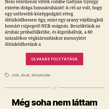
Nem véletlenül vitték csődbe Gattyán György
Dilis
extrém drága luxusáruházát! A cél az volt, hogy
Kokós
egy szélesebb középpolgári réteg
Fideszes?
öltözködhessen úgy, mint egy arany vájdlingból
bejegyzéshez
homárt csipegető NER-mágnás. Beszöktünk az
áruház próbafülkéibe, és kipróbáltuk, a 80
százalékos végkiárusításkor mennyiért
öltözködhetünk a
„Mibe
OLVASÁS FOLYTATÁSA
kerül,
hogy
cink
,
divat
,
öltözködés
te
Címkék
légy
a
Laza
Még soha nem láttam
Oligarcha
vagy