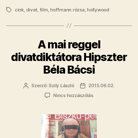
nem
cink
,
divat
,
film
,
hoffmann rózsa
,
hollywood
láttam
Címkék
ennyire
megdöbbent
Hoffmann
A mai reggel
Rózsáról”
divatdiktátora Hipszter
Béla Bácsi
Szerző:
Szily László
2015.06.02.
Bejegyzés
Bejegyzés
szerzője
dátuma
a(z)
Nincs hozzászólás
A
mai
reggel
divatdiktátora
Hipszter
Béla