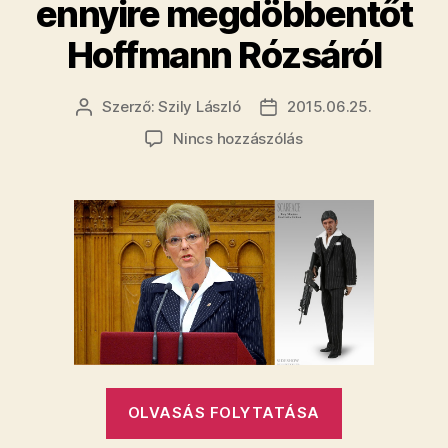
ennyire megdöbbentőt
a
Hoffmann Rózsáról
Dilis
Kokós
Fideszes?”
Szerző:
Szily László
2015.06.25.
Bejegyzés
Bejegyzés
szerzője
dátuma
a(z)
Nincs hozzászólás
Még
soha
nem
láttam
ennyire
megdöbbentőt
Hoffmann
Rózsáról
bejegyzéshez
„Még
OLVASÁS FOLYTATÁSA
soha