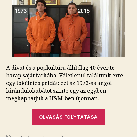
a
kabát
bejegyzéshez
A divat és a popkultúra állítólag 40 évente
harap saját farkába. Véletlenül találtunk erre
egy tökéletes példát: ezt az 1973-as angol
kirándulókabátot szinte egy az egyben
megkaphatjuk a H&M-ben újonnan.
„42
OLVASÁS FOLYTATÁSA
év,
ugyanaz