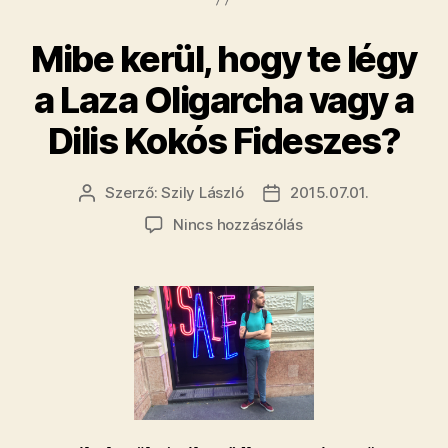
oldalára
kiposztolt
Mibe kerül, hogy te légy
pulóver?”
a Laza Oligarcha vagy a
Dilis Kokós Fideszes?
Szerző:
Szily László
2015.07.01.
Bejegyzés
Bejegyzés
szerzője
dátuma
a(z)
Nincs hozzászólás
Mibe
kerül,
hogy
te
légy
a
Laza
Oligarcha
vagy
a