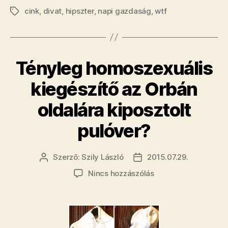
cink
,
divat
,
hipszter
,
napi gazdaság
,
wtf
feltámasztot
Címkék
Bajor
Nagy
Ernőt!”
Tényleg homoszexuális
kiegészítő az Orbán
oldalára kiposztolt
pulóver?
Szerző:
Szily László
2015.07.29.
Bejegyzés
Bejegyzés
szerzője
dátuma
a(z)
Nincs hozzászólás
Tényleg
homoszexuális
kiegészítő
az