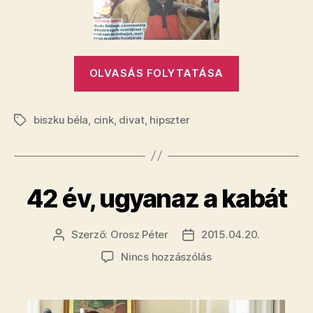
Bácsi
bejegyzéshez
„A
OLVASÁS FOLYTATÁSA
mai
reggel
biszku béla
,
cink
,
divat
,
hipszter
divatdiktáto
Címkék
Hipszter
Béla
Bácsi”
42 év, ugyanaz a kabát
Szerző:
Orosz Péter
2015.04.20.
Bejegyzés
Bejegyzés
szerzője
dátuma
a(z)
Nincs hozzászólás
42
év,
ugyanaz