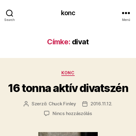
konc
Search
Menü
Címke:
divat
Kategóriák
KONC
16 tonna aktív divatszén
Szerző:
Chuck Finley
2016.11.12.
Bejegyzés
Bejegyzés
szerzője
dátuma
a(z)
Nincs hozzászólás
16
tonna
aktív