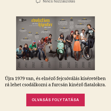
a(z)
Nincs hozzászólás
A
Napi
Gazdaság
feltámasztotta
Bajor
Nagy
Ernőt!
bejegyzéshez
Újra 1979 van, és elnéző fejcsóválás kíséretében
rá lehet csodálkozni a furcsán kinéző fiatalokra.
„A
OLVASÁS FOLYTATÁSA
Napi
Gazdaság