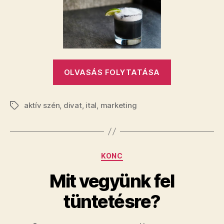
divatszén
bejegyzéshez
„16
OLVASÁS FOLYTATÁSA
tonna
aktív
aktív szén
,
divat
,
ital
,
marketing
divatszén”
Címkék
Kategóriák
KONC
Mit vegyünk fel
tüntetésre?