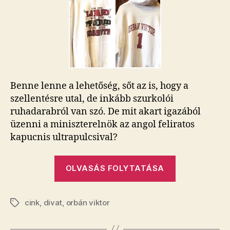
Orbán
oldalára
kiposztolt
pulóver?
bejegyzéshez
Benne lenne a lehetőség, sőt az is, hogy a
szellentésre utal, de inkább szurkolói
ruhadarabról van szó. De mit akart igazából
üzenni a miniszterelnök az angol feliratos
kapucnis ultrapulcsival?
„Tényleg
OLVASÁS FOLYTATÁSA
homoszexuál
kiegészítő
cink
,
divat
,
orbán viktor
az
Címkék
Orbán