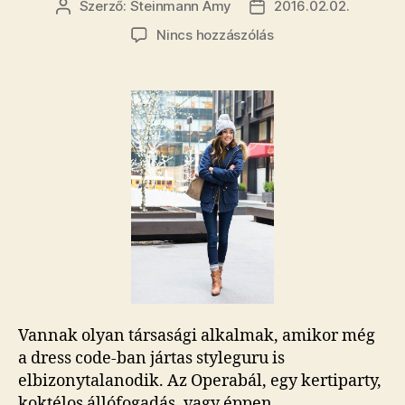
Szerző:
Steinmann Amy
2016.02.02.
Bejegyzés
Bejegyzés
szerzője
dátuma
a(z)
Nincs hozzászólás
Mit
vegyünk
fel
tüntetésre?
bejegyzéshez
Vannak olyan társasági alkalmak, amikor még
a dress code-ban jártas styleguru is
elbizonytalanodik. Az Operabál, egy kertiparty,
koktélos állófogadás, vagy éppen