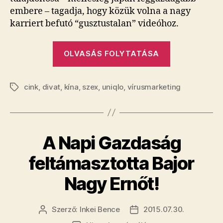
embere – tagadja, hogy közük volna a nagy
karriert befutó “gusztustalan” videóhoz.
„Nincs
OLVASÁS FOLYTATÁSA
hatásosabb
reklám
cink
,
divat
,
kína
,
szex
,
uniqlo
,
vírusmarketing
a
Címkék
próbafülké
készült
szexvideóná
A Napi Gazdaság
feltámasztotta Bajor
Nagy Ernőt!
Szerző:
Inkei Bence
2015.07.30.
Bejegyzés
Bejegyzés
szerzője
dátuma