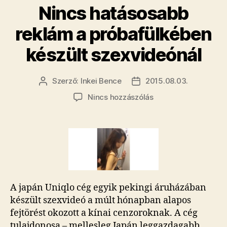
Nincs hatásosabb
reklám a próbafülkében
készült szexvideónál
Szerző:
Inkei Bence
2015.08.03.
Bejegyzés
Bejegyzés
szerzője
dátuma
a(z)
Nincs hozzászólás
Nincs
hatásosabb
reklám
a
próbafülkében
készült
szexvideónál
bejegyzéshez
A japán Uniqlo cég egyik pekingi áruházában
készült szexvideó a múlt hónapban alapos
fejtörést okozott a kínai cenzoroknak. A cég
tulajdonosa – mellesleg Japán leggazdagabb