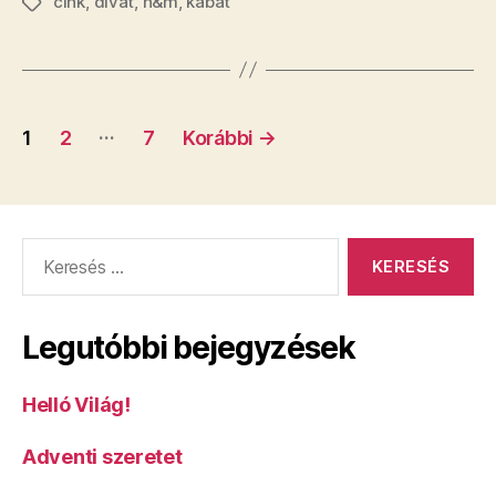
cink
,
divat
,
h&m
,
kabát
a
Címkék
kabát”
Bejegyzés
…
1
2
7
Korábbi
→
navigáció
Keresés:
Legutóbbi bejegyzések
Helló Világ!
Adventi szeretet