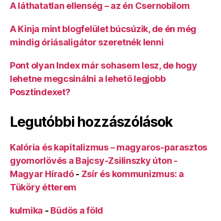
A láthatatlan ellenség – az én Csernobilom
A Kinja mint blogfelület búcsúzik, de én még
mindig óriásaligátor szeretnék lenni
Pont olyan Index már sohasem lesz, de hogy
lehetne megcsinálni a lehető legjobb
Posztindexet?
Legutóbbi hozzászólások
Kalória és kapitalizmus – magyaros-parasztos
gyomorlövés a Bajcsy-Zsilinszky úton -
Magyar Híradó
-
Zsír és kommunizmus: a
Tüköry étterem
kulmika
-
Büdös a föld