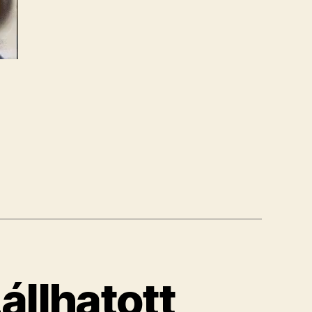
ik
állhatott