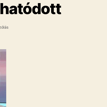
hatódott
a(z)
zólás
A
Naplónak
vége,
Vujity
Tvrtko
pedig
rettenetesen
meghatódott
bejegyzéshez