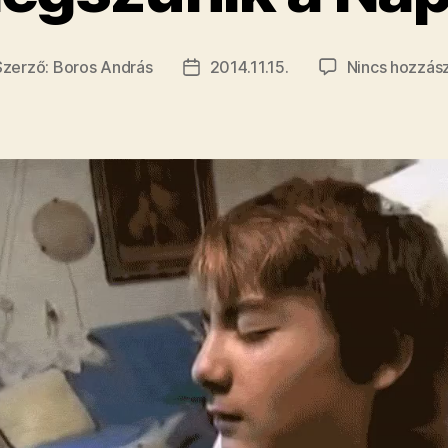
Szerző:
Boros András
2014.11.15.
Nincs hozzás
jegyzés
Bejegyzés
rzője
dátuma