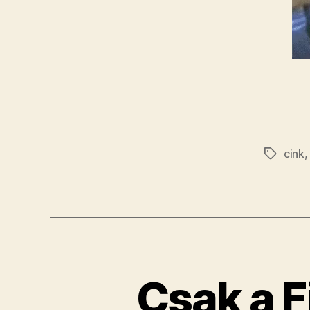
cink
Címkék
​Csak a 