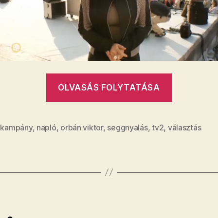
„​
OLVASÁS FOLYTATÁSA
Csak
a
Fidesz
,
kampány
,
napló
,
orbán viktor
,
seggnyalás
,
tv2
,
választás
TV2-
je
szállhatot
fel
Orbán
metrójára