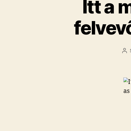
​Itt 
felvev
Be
sz