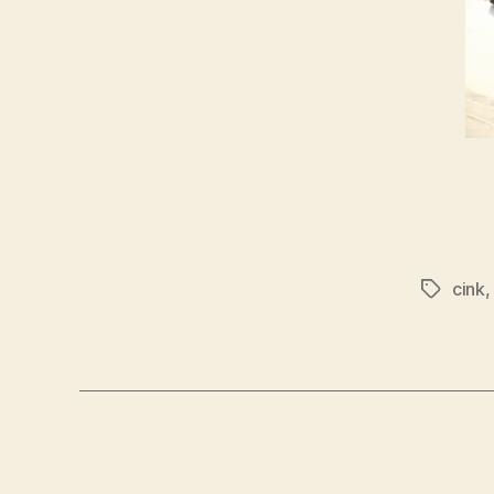
cink
Címkék