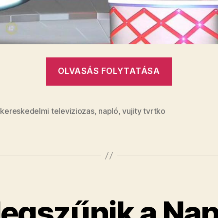
„A
OLVASÁS FOLYTATÁSA
Naplóna
vége,
Vujity
,
kereskedelmi televiziozas
,
napló
,
vujity tvrtko
Tvrtko
pedig
rettenete
meghatód
egszűnik a Nap