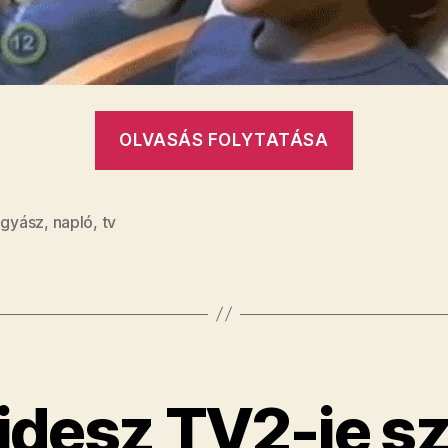
„Megszűn
OLVASÁS FOLYTATÁSA
a
Napló”
,
gyász
,
napló
,
tv
Fidesz TV2-je sz