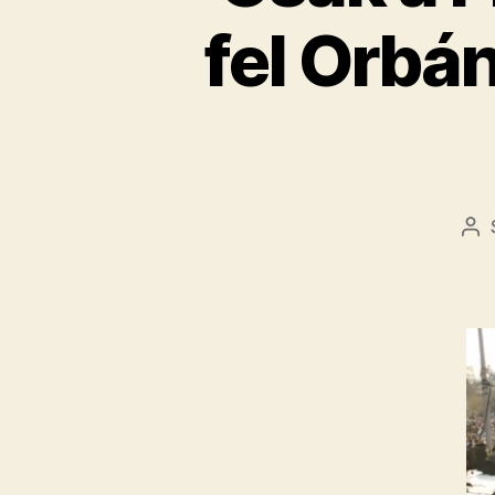
fel Orbán
Be
sz