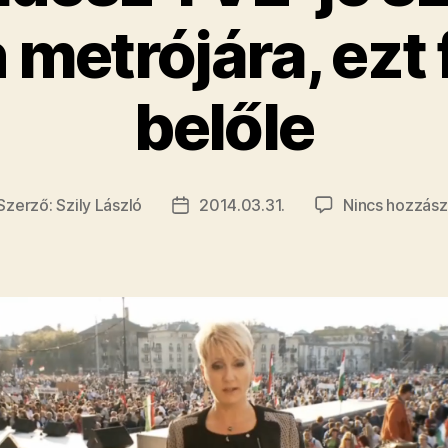
 metrójára, ezt
belőle
Szerző:
Szily László
2014.03.31.
Nincs hozzász
jegyzés
Bejegyzés
erzője
dátuma