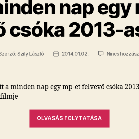
a minden nap egy
ezt
forgatták
ő csóka 2013-as
belőle”
Szerző:
Szily László
2014.01.02.
Nincs hozzász
jegyzés
Bejegyzés
erzője
dátuma
„​
OLVASÁS FOLYTATÁSA
Itt
a