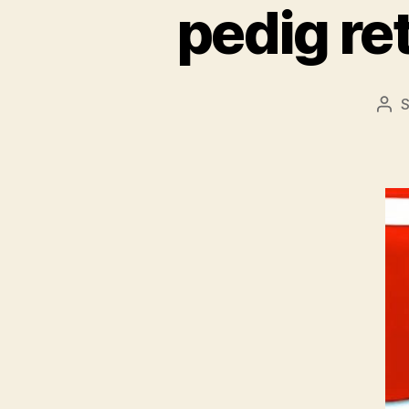
pedig r
Bej
sze