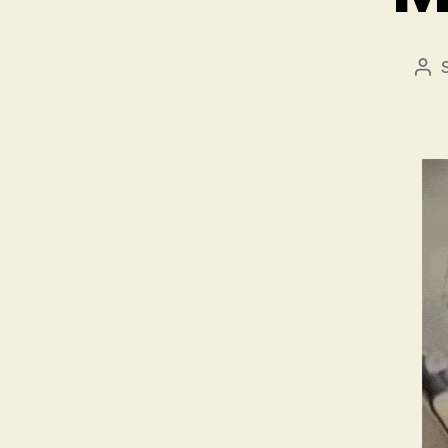
Be
sze