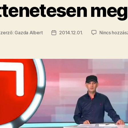
ettenetesen meg
Szerző:
Gazda Albert
2014.12.01.
Nincs hozzás
egyzés
Bejegyzés
rzője
dátuma