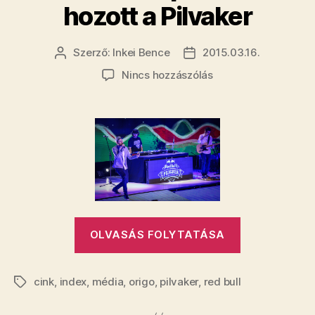
hozott a Pilvaker
Szerző:
Inkei Bence
2015.03.16.
Bejegyzés
Bejegyzés
szerzője
dátuma
a(z)
Nincs hozzászólás
Hiába
a
dupla
telt
ház,
a
tévében
dupla
nullát
„Hiába
hozott
OLVASÁS FOLYTATÁSA
a
a
Pilvaker
dupla
bejegyzéshez
cink
,
index
,
média
,
origo
,
pilvaker
,
red bull
telt
Címkék
ház,