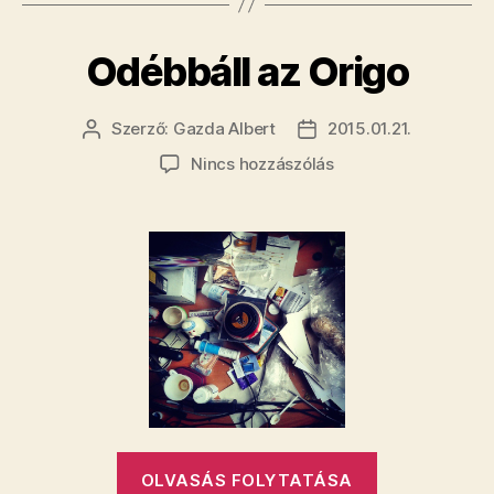
a
tévében
Odébbáll az Origo
dupla
nullát
hozott
Szerző:
Gazda Albert
2015.01.21.
Bejegyzés
Bejegyzés
szerzője
dátuma
a
a(z)
Nincs hozzászólás
Pilvaker”
Odébbáll
az
Origo
bejegyzéshez
„Odébbáll
OLVASÁS FOLYTATÁSA