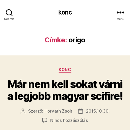
konc
Search
Menü
Címke:
origo
Kategóriák
KONC
Már nem kell sokat várni
a legjobb magyar scifire!
Szerző:
Horváth Zsolt
2015.10.30.
Bejegyzés
Bejegyzés
szerzője
dátuma
a(z)
Nincs hozzászólás
Már