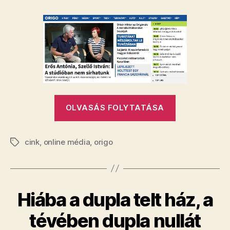
már
tényleg
eladhatják
az
Origót
bejegyzéshez
„Most
OLVASÁS FOLYTATÁSA
már
tényleg
cink
,
online média
,
origo
eladhatják
Címkék
az
Origót”
Hiába a dupla telt ház, a
tévében dupla nullát