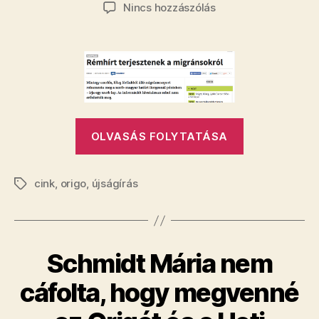
szerzője
dátuma
a(z)
Nincs hozzászólás
Nahát,
megváltozott
az
Origo
hazug
cikkének
a
„Nahát,
címe
OLVASÁS FOLYTATÁSA
megváltozot
bejegyzéshez
az
cink
,
origo
,
újságírás
Origo
Címkék
hazug
cikkének
a
Schmidt Mária nem
címe”
cáfolta, hogy megvenné