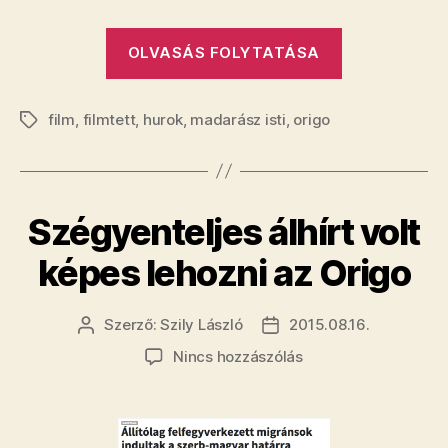
nem
kell
„Már
OLVASÁS FOLYTATÁSA
sokat
nem
várni
kell
a
film
,
filmtett
,
hurok
,
madarász isti
,
origo
legjobb
sokat
Címkék
magyar
várni
scifire!
a
bejegyzéshez
legjobb
Szégyenteljes álhírt volt
magyar
scifire!”
képes lehozni az Origo
Szerző:
Szily László
2015.08.16.
Bejegyzés
Bejegyzés
szerzője
dátuma
a(z)
Nincs hozzászólás
Szégyenteljes
álhírt
volt
képes