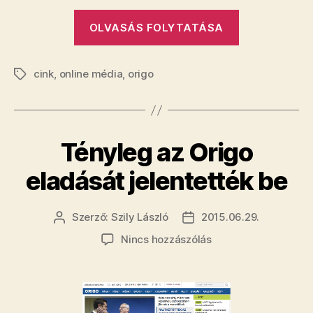
bejegyzéshez
„Nem
OLVASÁS FOLYTATÁSA
az
Origo
cink
,
online média
,
origo
új
Címkék
tulajdonosát
fogják
most
Tényleg az Origo
bejelenteni”
eladását jelentették be
Szerző:
Szily László
2015.06.29.
Bejegyzés
Bejegyzés
szerzője
dátuma
a(z)
Nincs hozzászólás
Tényleg
az
Origo
eladását