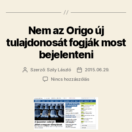
hogy
megvenné
az
Nem az Origo új
Origót
és
tulajdonosát fogják most
a
bejelenteni
Heti
Választ”
Szerző:
Szily László
2015.06.29.
Bejegyzés
Bejegyzés
szerzője
dátuma
a(z)
Nincs hozzászólás
Nem
az
Origo
új
tulajdonosát
fogják
most
bejelenteni