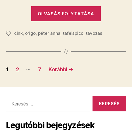
„Péter
OLVASÁS FOLYTATÁSA
Malackaraj
Anna
cink
,
origo
,
péter anna
,
táfelspicc
,
távozás
otthagyja
Címkék
az
Origót”
Bejegyzés
…
1
2
7
Korábbi
→
navigáció
Keresés:
Legutóbbi bejegyzések