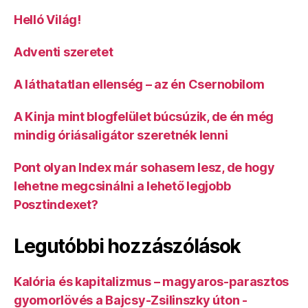
Helló Világ!
Adventi szeretet
A láthatatlan ellenség – az én Csernobilom
A Kinja mint blogfelület búcsúzik, de én még
mindig óriásaligátor szeretnék lenni
Pont olyan Index már sohasem lesz, de hogy
lehetne megcsinálni a lehető legjobb
Posztindexet?
Legutóbbi hozzászólások
Kalória és kapitalizmus – magyaros-parasztos
gyomorlövés a Bajcsy-Zsilinszky úton -