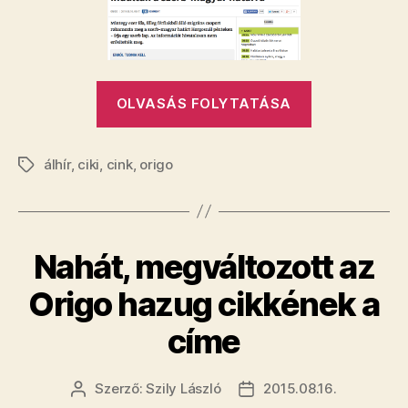
lehozni
az
Origo
bejegyzéshez
„Szégyentelj
OLVASÁS FOLYTATÁSA
álhírt
volt
álhír
,
ciki
,
cink
,
origo
képes
Címkék
lehozni
az
Origo”
Nahát, megváltozott az
Origo hazug cikkének a
címe
Szerző:
Szily László
2015.08.16.
Bejegyzés
Bejegyzés