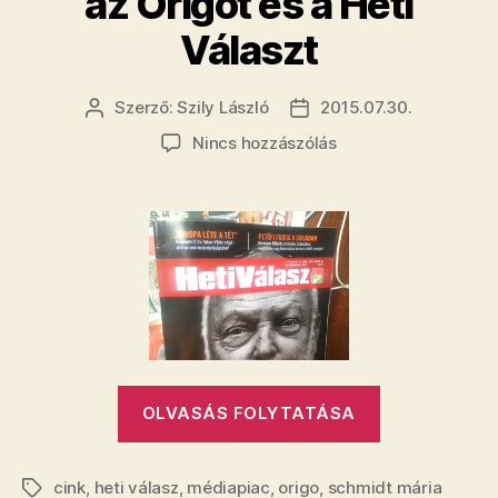
az Origót és a Heti
Választ
Szerző:
Szily László
2015.07.30.
Bejegyzés
Bejegyzés
szerzője
dátuma
a(z)
Nincs hozzászólás
Schmidt
Mária
nem
cáfolta,
hogy
megvenné
az
Origót
és
a
„Schmidt
Heti
OLVASÁS FOLYTATÁSA
Mária
Választ
nem
bejegyzéshez
cink
,
heti válasz
,
médiapiac
,
origo
,
schmidt mária
cáfolta,
Címkék