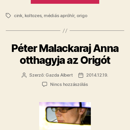
az
Origo”
cink
,
koltozes
,
médiás apróhír
,
origo
Címkék
Péter Malackaraj Anna
otthagyja az Origót
Szerző:
Gazda Albert
2014.12.19.
Bejegyzés
Bejegyzés
szerzője
dátuma
a(z)
Nincs hozzászólás
Péter
Malackaraj
Anna
otthagyja
az
Origót
bejegyzéshez