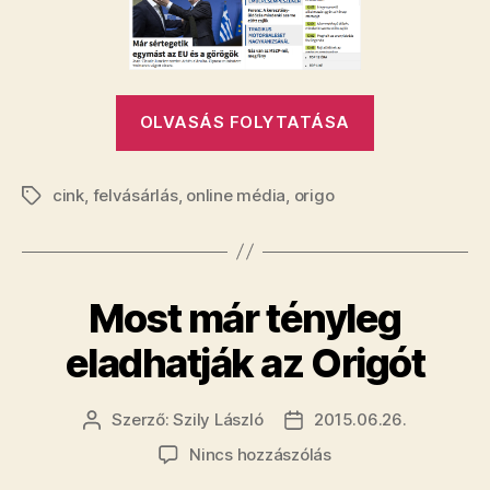
jelentették
be
bejegyzéshez
„Tényleg
OLVASÁS FOLYTATÁSA
az
Origo
cink
,
felvásárlás
,
online média
,
origo
eladását
Címkék
jelentették
be”
Most már tényleg
eladhatják az Origót
Szerző:
Szily László
2015.06.26.
Bejegyzés
Bejegyzés
szerzője
dátuma
a(z)
Nincs hozzászólás
Most