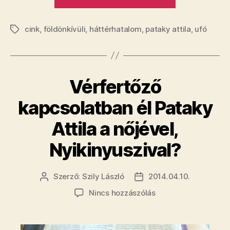
Belülről
simogatták
cink
,
földönkívüli
,
háttérhatalom
,
pataky attila
az
,
ufó
Címkék
ufók
Pataky
Attilát”
​Vérfertőző
kapcsolatban él Pataky
Attila a nőjével,
Nyikinyuszival?
Szerző:
Szily László
2014.04.10.
Bejegyzés
Bejegyzés
szerzője
dátuma
a(z)
Nincs hozzászólás
Vérfertőző
kapcsolatban