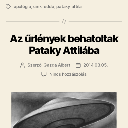
apológia
,
cink
,
edda
,
pataky attila
Minden
Címkék
sarkon
álltam
már”
Az űrlények behatoltak
Pataky Attilába
Szerző:
Gazda Albert
2014.03.05.
Bejegyzés
Bejegyzés
szerzője
dátuma
a(z)
Nincs hozzászólás
Az
űrlények
behatoltak
Pataky
Attilába
bejegyzéshez