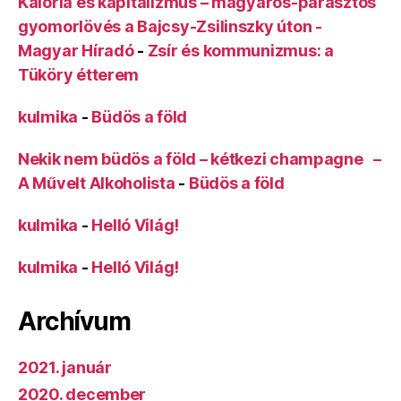
Kalória és kapitalizmus – magyaros-parasztos
gyomorlövés a Bajcsy-Zsilinszky úton -
Magyar Híradó
-
Zsír és kommunizmus: a
Tüköry étterem
kulmika
-
Büdös a föld
Nekik nem büdös a föld – kétkezi champagne –
A Művelt Alkoholista
-
Büdös a föld
kulmika
-
Helló Világ!
kulmika
-
Helló Világ!
Archívum
2021. január
2020. december