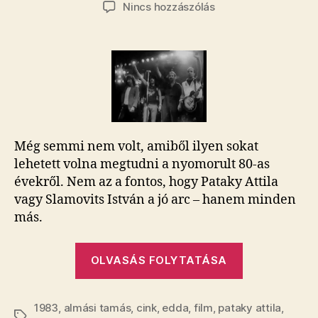
szerzője
dátuma
a(z)
Nincs hozzászólás
Te
jó
ég,
mekkora
film
ez!
–
Almási
Még semmi nem volt, amiből ilyen sokat
Tamás
dokumentumfilmje
lehetett volna megtudni a nyomorult 80-as
az
évekről. Nem az a fontos, hogy Pataky Attila
Eddáról
vagy Slamovits István a jó arc – hanem minden
bejegyzéshez
más.
„Te
OLVASÁS FOLYTATÁSA
jó
ég,
1983
,
almási tamás
,
cink
,
edda
,
film
,
pataky attila
mekkora
,
Címkék