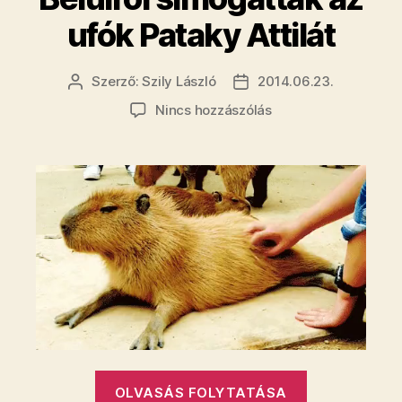
de
ufók Pataky Attilát
sajnos
nem
Szerző:
Szily László
2014.06.23.
Bejegyzés
Bejegyzés
árulja
szerzője
dátuma
a(z)
Nincs hozzászólás
el”
Belülről
simogatták
az
ufók
Pataky
Attilát
bejegyzéshez
„​
OLVASÁS FOLYTATÁSA