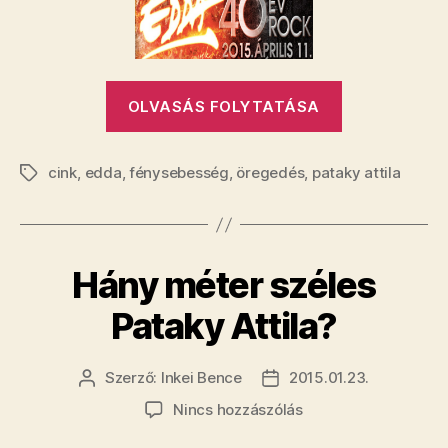
„5
OLVASÁS FOLYTATÁSA
év
alatt
cink
,
edda
,
fénysebesség
,
öregedés
,
pataky attila
10-
Címkék
et
öregedett
az
Hány méter széles
Edda”
Pataky Attila?
Szerző:
Inkei Bence
2015.01.23.
Bejegyzés
Bejegyzés
szerzője
dátuma
a(z)
Nincs hozzászólás
Hány