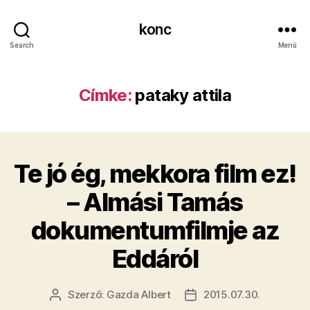
konc
Search
Menü
Címke:
pataky attila
Te jó ég, mekkora film ez!
– Almási Tamás
dokumentumfilmje az
Eddáról
Szerző:
Gazda Albert
2015.07.30.
Bejegyzés
Bejegyzés