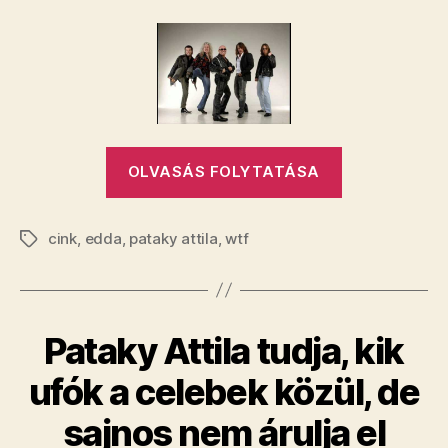
méter
széles
Pataky
Attila?
bejegyzéshez
„Hány
OLVASÁS FOLYTATÁSA
méter
széles
cink
,
edda
,
pataky attila
,
wtf
Pataky
Címkék
Attila?”
Pataky Attila tudja, kik
ufók a celebek közül, de
sajnos nem árulja el