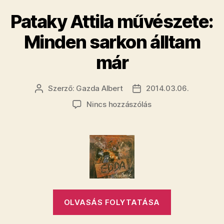
a
Pataky Attila művészete:
nőjével,
Nyikinyuszi
Minden sarkon álltam
már
Szerző:
Gazda Albert
2014.03.06.
Bejegyzés
Bejegyzés
szerzője
dátuma
a(z)
Nincs hozzászólás
Pataky
Attila
művészete:
Minden
sarkon
álltam
már
bejegyzéshez
„Pataky
OLVASÁS FOLYTATÁSA
Attila
művészete: