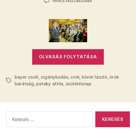
a(z)
Nincs hozzászólás
Kövér
Bayer
szülinapján:
Egyetlen
esetben
sem
tagadtuk
„Kövér
meg
OLVASÁS FOLYTATÁSA
egymást
Bayer
bejegyzéshez
szülinapján:
bayer zsolt
,
cigánykodás
,
cink
,
kövér lászló
Egyetlen
,
örök
Címkék
barátság
,
pataky attila
,
születésnap
esetben
sem
tagadtuk
meg
Keresés:
egymást”