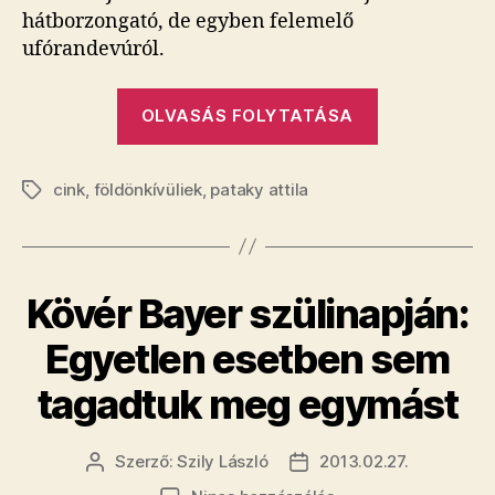
hátborzongató, de egyben felemelő
ufórandevúról.
„Az
OLVASÁS FOLYTATÁSA
űrlények
behatoltak
cink
,
földönkívüliek
,
pataky attila
Pataky
Címkék
Attilába”
Kövér Bayer szülinapján:
Egyetlen esetben sem
tagadtuk meg egymást
Szerző:
Szily László
2013.02.27.
Bejegyzés
Bejegyzés
szerzője
dátuma