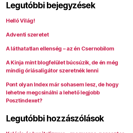
Legutóbbi bejegyzések
Helló Világ!
Adventi szeretet
A láthatatlan ellenség – az én Csernobilom
A Kinja mint blogfelület búcsúzik, de én még
mindig óriásaligátor szeretnék lenni
Pont olyan Index már sohasem lesz, de hogy
lehetne megcsinálni a lehető legjobb
Posztindexet?
Legutóbbi hozzászólások