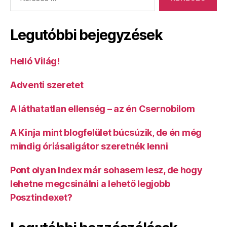
írhatott
volna”
Legutóbbi bejegyzések
Helló Világ!
Adventi szeretet
A láthatatlan ellenség – az én Csernobilom
A Kinja mint blogfelület búcsúzik, de én még
mindig óriásaligátor szeretnék lenni
Pont olyan Index már sohasem lesz, de hogy
lehetne megcsinálni a lehető legjobb
Posztindexet?