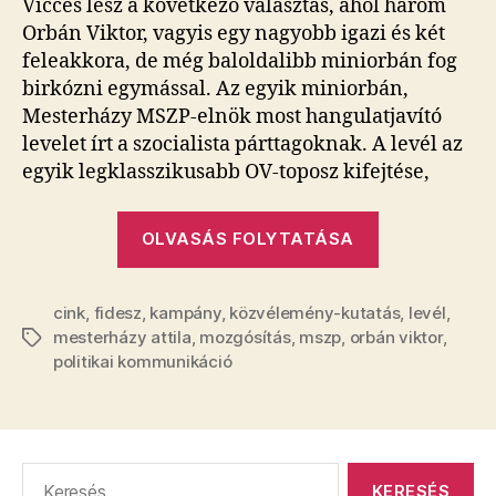
Vicces lesz a következő választás, ahol három
írt
Orbán Viktor, vagyis egy nagyobb igazi és két
az
feleakkora, de még baloldalibb miniorbán fog
MSZP-
birkózni egymással. Az egyik miniorbán,
tagoknak,
Mesterházy MSZP-elnök most hangulatjavító
amilyet
levelet írt a szocialista párttagoknak. A levél az
Orbán
is
egyik legklasszikusabb OV-toposz kifejtése,
írhatott
volna
„Mesterházy
OLVASÁS FOLYTATÁSA
bejegyzéshez
olyan
levelet
cink
,
fidesz
,
kampány
,
közvélemény-kutatás
írt
,
levél
,
mesterházy attila
,
mozgósítás
,
mszp
,
orbán viktor
,
Címkék
az
politikai kommunikáció
MSZP-
tagoknak,
amilyet
Orbán
Keresés:
is