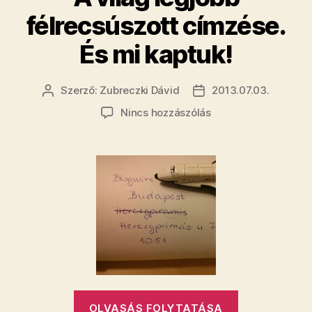
félrecsúszott címzése.
És mi kaptuk!
Szerző:
Zubreczki Dávid
2013.07.03.
Bejegyzés
Bejegyzés
szerzője
dátuma
a(z)
Nincs hozzászólás
A
világ
legjobb
félrecsúszott
címzése.
És
mi
kaptuk!
bejegyzéshez
„A
OLVASÁS FOLYTATÁSA