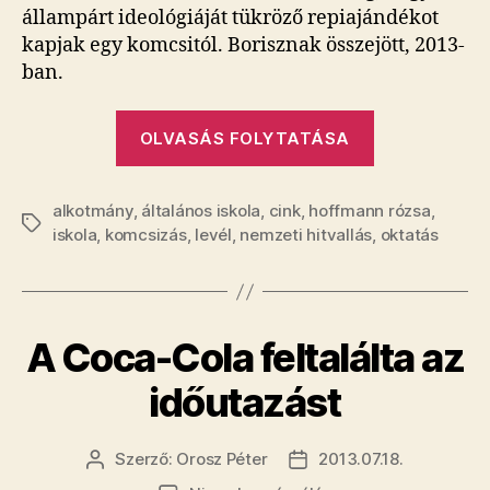
állampárt ideológiáját tükröző repiajándékot
kapjak egy komcsitól. Borisznak összejött, 2013-
ban.
„Levelet
OLVASÁS FOLYTATÁSA
kapott
a
alkotmány
,
általános iskola
,
cink
,
hoffmann rózsa
gyerek
,
Címkék
iskola
,
komcsizás
,
levél
,
nemzeti hitvallás
,
oktatás
Hoffmann
Rózsától!”
A Coca-Cola feltalálta az
időutazást
Szerző:
Orosz Péter
2013.07.18.
Bejegyzés
Bejegyzés
szerzője
dátuma