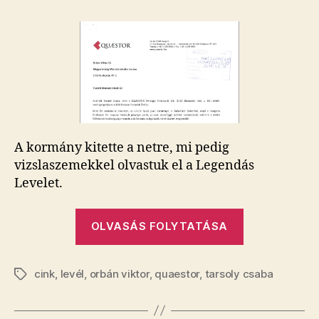
Csaba
levele
Orbán
Viktorhoz
–
elemzés
bejegyzéshez
A kormány kitette a netre, mi pedig
vizslaszemekkel olvastuk el a Legendás
Levelet.
„Tarsoly
OLVASÁS FOLYTATÁSA
Csaba
levele
cink
,
levél
,
orbán viktor
,
quaestor
,
tarsoly csaba
Orbán
Címkék
Viktorhoz
–