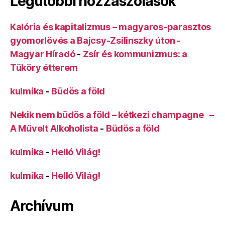
Legutóbbi hozzászólások
Kalória és kapitalizmus – magyaros-parasztos
gyomorlövés a Bajcsy-Zsilinszky úton -
Magyar Híradó
-
Zsír és kommunizmus: a
Tüköry étterem
kulmika
-
Büdös a föld
Nekik nem büdös a föld – kétkezi champagne –
A Művelt Alkoholista
-
Büdös a föld
kulmika
-
Helló Világ!
kulmika
-
Helló Világ!
Archívum