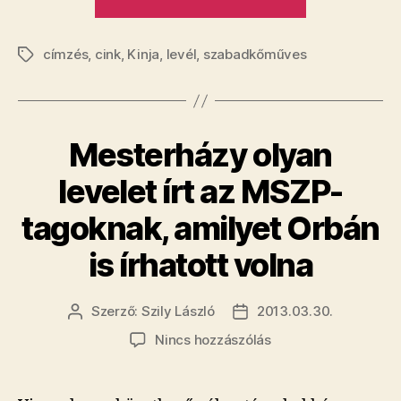
világ
legjobb
címzés
,
cink
,
Kinja
,
levél
,
szabadkőműves
félrecsúszot
Címkék
címzése.
És
mi
Mesterházy olyan
kaptuk!”
levelet írt az MSZP-
tagoknak, amilyet Orbán
is írhatott volna
Szerző:
Szily László
2013.03.30.
Bejegyzés
Bejegyzés
szerzője
dátuma
a(z)
Nincs hozzászólás
Mesterházy
olyan
levelet