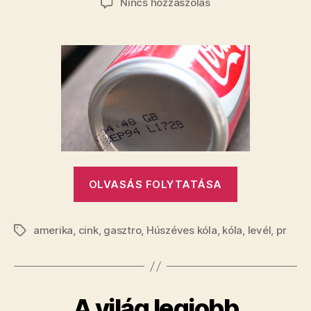
a(z)
Nincs hozzászólás
A
Coca-
Cola
feltalálta
az
időutazást
bejegyzéshez
„A
OLVASÁS FOLYTATÁSA
Coca-
Cola
amerika
,
cink
,
gasztro
,
Húszéves kóla
,
kóla
feltalálta
,
levél
,
pr
Címkék
az
időutazást”
A világ legjobb