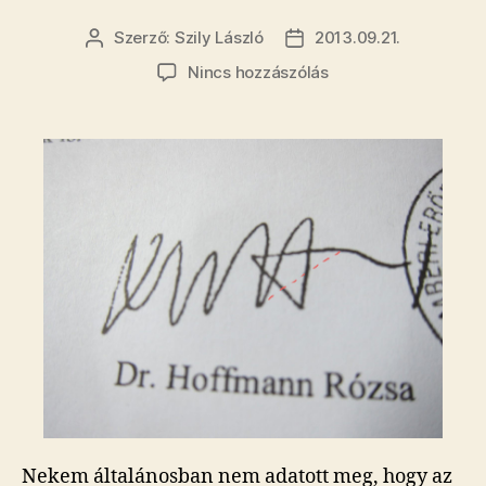
Szerző:
Szily László
2013.09.21.
Bejegyzés
Bejegyzés
szerzője
dátuma
a(z)
Nincs hozzászólás
Levelet
kapott
a
gyerek
Hoffmann
Rózsától!
bejegyzéshez
Nekem általánosban nem adatott meg, hogy az