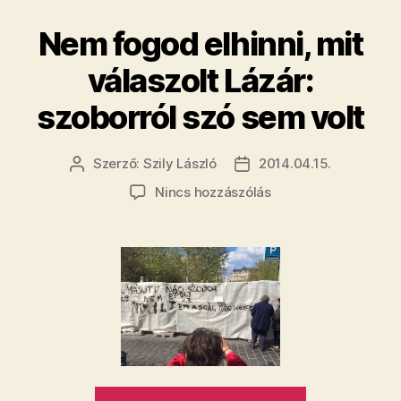
elemzés”
​Nem fogod elhinni, mit
válaszolt Lázár:
szoborról szó sem volt
Szerző:
Szily László
2014.04.15.
Bejegyzés
Bejegyzés
szerzője
dátuma
a(z)
Nincs hozzászólás
Nem
fogod
elhinni,
mit
válaszolt
Lázár:
szoborról
szó
sem
„​