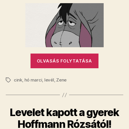
abbahagyja
a
zenélést?
Mindenesetre
kétértelmű
levelet
írt
bejegyzéshez
„Hó
OLVASÁS FOLYTATÁSA
Marci
abbahagyja
cink
,
hó marci
,
levél
,
Zene
a
Címkék
zenélést?
Mindeneset
kétértelmű
Levelet kapott a gyerek
levelet
írt”
Hoffmann Rózsától!