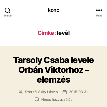
konc
Search
Menü
Címke:
levél
Tarsoly Csaba levele
Orbán Viktorhoz –
elemzés
Szerző:
Szily László
2015.03.31.
Bejegyzés
Bejegyzés
szerzője
dátuma
a(z)
Nincs hozzászólás
Tarsoly