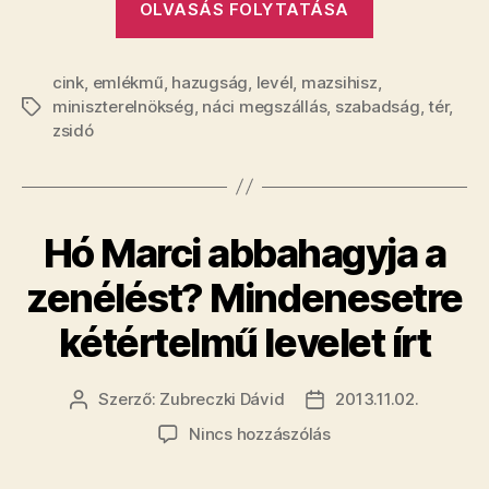
volt
OLVASÁS FOLYTATÁSA
Nem
bejegyzéshez
fogod
cink
,
emlékmű
,
hazugság
,
levél
,
mazsihisz
elhinni,
,
miniszterelnökség
,
náci megszállás
,
szabadság
,
tér
,
Címkék
mit
zsidó
válaszolt
Lázár:
szoborról
szó
Hó Marci abbahagyja a
sem
zenélést? Mindenesetre
volt”
kétértelmű levelet írt
Szerző:
Zubreczki Dávid
2013.11.02.
Bejegyzés
Bejegyzés
szerzője
dátuma
a(z)
Nincs hozzászólás
Hó
Marci